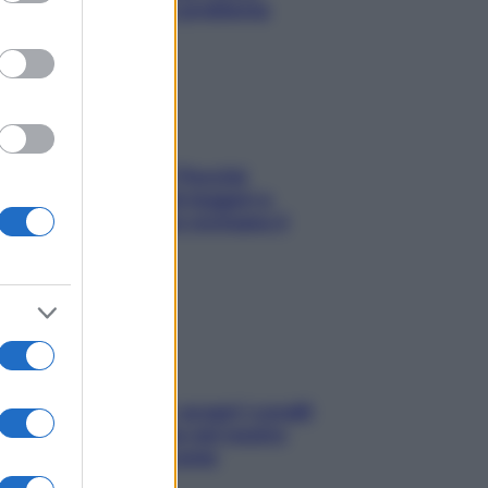
risolvere l’annoso problema
Fame dopo cena? Perché
succede e 6 snack leggeri e
appetitosi che non rovinano il
sonno
Non solo Maldive: scopri i coralli
che si nascondono nel nostro
Mediterraneo (e come
proteggerli)