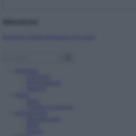
Abbonati ora!
Starbene ti regala benessere ogni mese!
Benessere
Psicologia
Rimedi naturali
Bellezza
Salute
News
Problemi e soluzioni
Alimentazione
Mangiare sano
Diete
Ricette