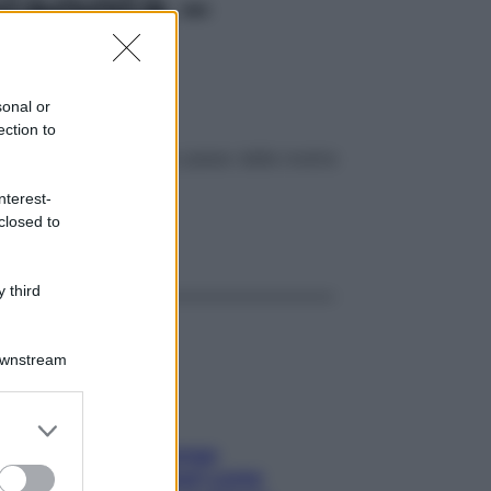
iaggia –
sonal or
ection to
 esercizi spiegati passo passo dalla nostra
nterest-
closed to
ggi anche
 third
Downstream
er and store
to grant or
Capelli spezzati lungo
ed purposes
l’attaccatura? Scopri come