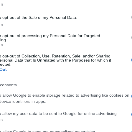
In
o opt-out of the Sale of my Personal Data.
In
to opt-out of processing my Personal Data for Targeted
ing.
In
o opt-out of Collection, Use, Retention, Sale, and/or Sharing
ersonal Data that Is Unrelated with the Purposes for which it
lected.
Out
ti preferite
consents
o allow Google to enable storage related to advertising like cookies on
evice identifiers in apps.
o allow my user data to be sent to Google for online advertising
s.
di fare attività fisica, anzi. Oltre a nuotare, puoi
lle ore meno calde, alcuni esercizi mirati per lavorare
to allow Google to send me personalized advertising.