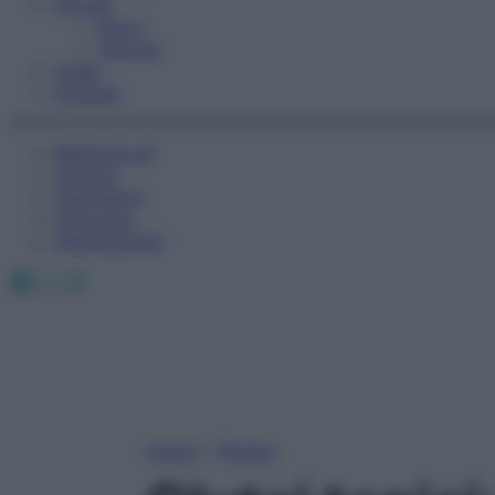
Fitness
Sport
Esercizi
Video
Podcast
Medicina AZ
Farmaci
Calcolatori
Oroscopo
Abbonamenti
Facebook
X
Instagram
Home
»
Fitness