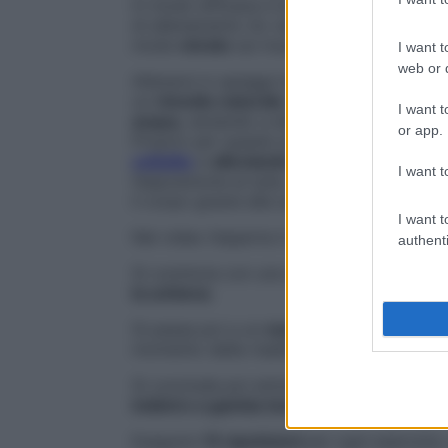
in modo efficace e avere
glutei tonici.
La 
di allenamento (lo vedi nel video qui sott
modo
mirato
sui muscoli del gluteo.
I want t
web or d
Allenarsi in spiaggi inoltre, permette di sfr
un
rimedio naturale
che sfrutta le
proprie
I want t
acqua,
aiutando a eliminare i liquidi dai t
or app.
Proprio per queste sue
proprietà
favorisc
cellulite
e
alleviando possibili gonfiori
cut
I want t
l’esposizione al sole, consentendo al nost
il corpo grazie alla sua
azione antivirale
I want t
Nel video l’esperta ti guida attraverso
tre
authenti
Si comincia con uno
slancio a gamba fis
la schiena
.
Si passa poi a un
mezzo squat,
sempre ri
momento della risalita.
Si conclude poi entrando in acqua, più o 
indietro a gamba tesa
con il piede a mart
Eseguire
15 ripetizioni
per ogni esercizi