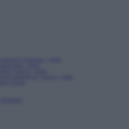
i esercizi in spiaggia – Video
 addominali – Video
ellire i fianchi – Video
 super allenante di 7 minuti – Video
opo il Covid
SPIAGGIA