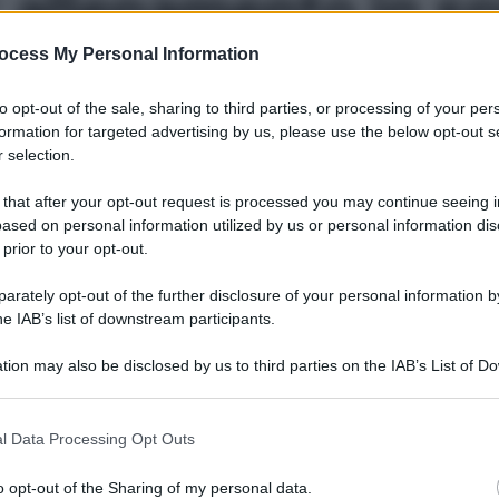
: allenamento in sp
ocess My Personal Information
to opt-out of the sale, sharing to third parties, or processing of your per
formation for targeted advertising by us, please use the below opt-out s
 selection.
ca. Allenati in spiaggia (obiettivo glutei tonici) seguendo gli
 that after your opt-out request is processed you may continue seeing i
ased on personal information utilized by us or personal information dis
Le
 prior to your opt-out.
rately opt-out of the further disclosure of your personal information by
he IAB’s list of downstream participants.
tion may also be disclosed by us to third parties on the IAB’s List of 
 that may further disclose it to other third parties.
 that this website/app uses one or more Google services and may gath
l Data Processing Opt Outs
including but not limited to your visit or usage behaviour. You may click 
 to Google and its third-party tags to use your data for below specifi
o opt-out of the Sharing of my personal data.
ogle consent section.