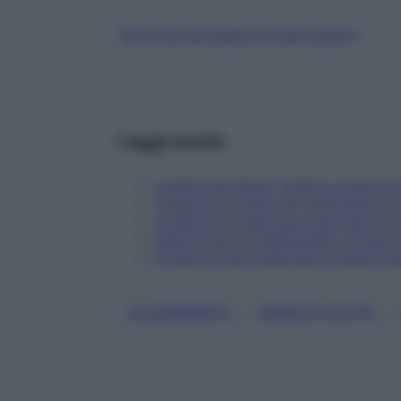
Fai la tua domanda ai nostri esperti
Leggi anche
Culotte de cheval, interno coscia: gl
3 esercizi al mare per rinforzare gli
3 esercizi al mare per rinforzare e sn
Esercizi per gli addominali: circuito
6 esercizi per migliorare il respiro d
, 
, 
ALLENAMENTO
ESERCIZI GLUTEI