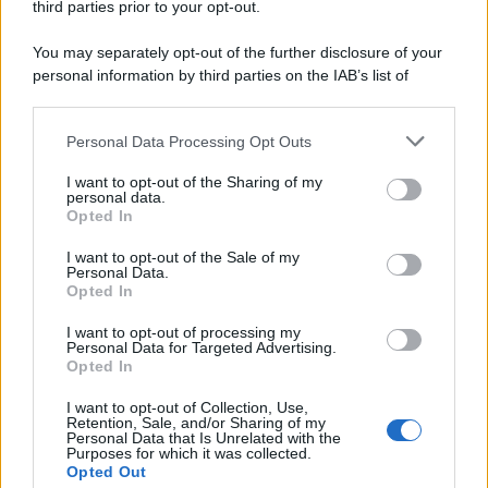
third parties prior to your opt-out.
You may separately opt-out of the further disclosure of your
personal information by third parties on the IAB’s list of
downstream participants.
Personal Data Processing Opt Outs
This information may also be disclosed by us to third parties
on the IAB’s List of Downstream Participants that may further
I want to opt-out of the Sharing of my
disclose it to other third parties.
personal data.
Opted In
Please note that this website/app uses one or more Google
services and may gather and store information including but
I want to opt-out of the Sale of my
Personal Data.
not limited to your visit or usage behaviour. You may click to
Opted In
grant or deny consent to Google and its third-party tags to
use your data for below specified purposes in below Google
I want to opt-out of processing my
consent section.
Personal Data for Targeted Advertising.
Opted In
I want to opt-out of Collection, Use,
Retention, Sale, and/or Sharing of my
Personal Data that Is Unrelated with the
Purposes for which it was collected.
Opted Out