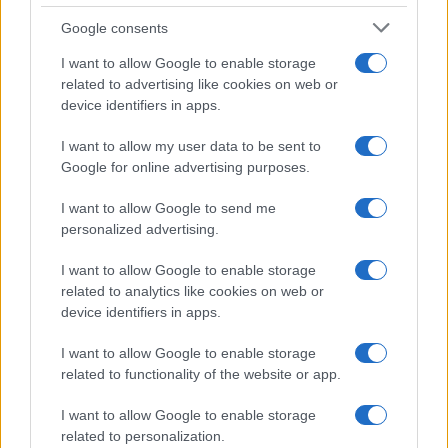
Google consents
I want to allow Google to enable storage
related to advertising like cookies on web or
device identifiers in apps.
I want to allow my user data to be sent to
Google for online advertising purposes.
I want to allow Google to send me
personalized advertising.
I want to allow Google to enable storage
related to analytics like cookies on web or
device identifiers in apps.
I want to allow Google to enable storage
related to functionality of the website or app.
I want to allow Google to enable storage
related to personalization.