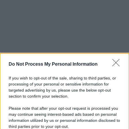
Do Not Process My Personal Information
If you wish to opt-out of the sale, sharing to third parties, or
processing of your personal or sensitive information for
targeted advertising by us, please use the below opt-out
section to confirm your selection.
Please note that after your opt-out request is processed you
may continue seeing interest-based ads based on personal
information utilized by us or personal information disclosed to
third parties prior to your opt-out.