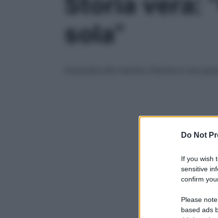
Storia vera:
sola”
Amputata alla nascita, Fiamma è una grand
Do Not Pr
If you wish 
sensitive in
confirm your
Please note
based ads b