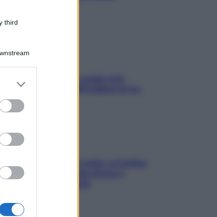
stressarla
 third
Downstream
Aria condizionata: usala così,
er and store
senza rischiare raffreddore & Co.
to grant or
ed purposes
Mindfulness tra le vette: a Cortina
due giorni lontani da stress e
ansia da smartphone