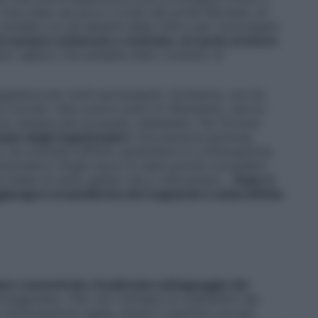
C’era stato da poco il crollo del ponte Morandi, mi
lidale con gli abitanti della città e per coinvolgere
ha sempre sostenuto e motivato, mi sento al sicuro
.
re: sapevo che sarebbe stato contento di
egnativa per molti partecipanti. Durissima, non ha
 ricorda: «Non avevo punti di riferimento, l’arrivo
so sempre più scosceso, dissestato. Per fortuna
eam degli organizzatori
. Una persona grintosa,
 nei momenti difficili, parlandomi in continuazione.
antomatico rifugio dove mi sarei potuta concedere
e folate di vento gelido che ci sferzavano…
Dopo 4
ggiungere la bandierina del traguardo è stata infinita
.
e concentrata, focalizzata sull’appoggio dei
protagonista. «Per non rischiare un cedimento del
l’articolazione rigida, quindi il cammino era più