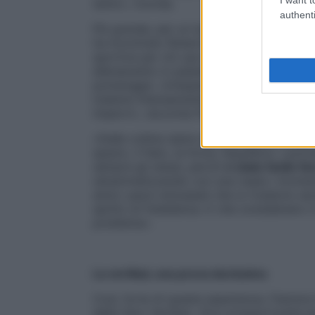
tanto», ricorda.
authenti
Più grande, per un lungo periodo si è dedi
ha incontrato Roberto Bruzzone, un raga
sportive per chi usa la protesi. «L’esord
allenamento in palestra,
trekking sulle coll
pomeriggio. Un’esperienza che ho poi ripet
insieme intensamente, per prendere confi
impervi», racconta Fiamma.
«Dalle colline siamo passati alla montagn
spazio, il fiato, la forza, l’equilibrio. L
sempre gli stessi, perciò
è stato facile f
sdrammatizzando con una risata i momenti d
amici: pazzi entusiasti che si rivedono an
spirito di fratellanza. E che considerano i
problema».
La vertikal, una prova durissima
Così, forte di questa esperienza, Fiamma h
della Zero Vertikal. «Era un’opportunità 