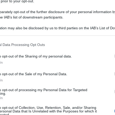
 prior to your opt-out.
rately opt-out of the further disclosure of your personal information by
he IAB’s list of downstream participants.
tion may also be disclosed by us to third parties on the IAB’s List of 
 that may further disclose it to other third parties.
 that this website/app uses one or more Google services and may gath
l Data Processing Opt Outs
including but not limited to your visit or usage behaviour. You may click 
 to Google and its third-party tags to use your data for below specifi
o opt-out of the Sharing of my personal data.
ogle consent section.
In
ti preferite
o opt-out of the Sale of my Personal Data.
In
to opt-out of processing my Personal Data for Targeted
ing.
In
o opt-out of Collection, Use, Retention, Sale, and/or Sharing
 speciale della Vertikal Punta Marin, una gara di
ersonal Data that Is Unrelated with the Purposes for which it
per runner più che esperti:
6 km di salita tra sassi,
lected.