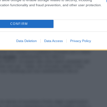
cation functionality and fraud prevention, and other user protection.
cata solo alla vela e solo in estate, finché nel 2013
zzo amputato che organizza corsi e vacanze
io è stato a Bologna, con un camp che proponeva
ine alle spalle della città
e nuoto defaticante nel
CONFIRM
uto nel corso di questi anni: 3-5 giorni, da vivere
denza con le camminate sui terreni più sconnessi,
Data Deletion
Data Access
Privacy Policy
a, migliorando le capacità di gestione del corpo nello
avorando sul campo e in palestra. Eravamo più o meno
are gruppo
, sostenendoci l’un l’altro e
ifficili. Un passo alla volta siamo diventati veri
che solo per i camp, ma ritrovano subito il loro
l loro handicap più una caratteristica che un
a deciso di accettare l’invito degli organizzatori
per una nuova esperienza e poi si svolgeva vicino a