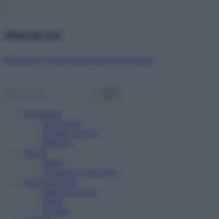
Abbonati ora!
Starbene ti regala benessere ogni mese!
Benessere
Psicologia
Rimedi naturali
Bellezza
Salute
News
Problemi e soluzioni
Alimentazione
Mangiare sano
Diete
Ricette