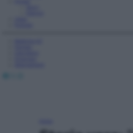
Fitness
Sport
Esercizi
Video
Podcast
Medicina AZ
Farmaci
Calcolatori
Oroscopo
Abbonamenti
Facebook
X
Instagram
Home