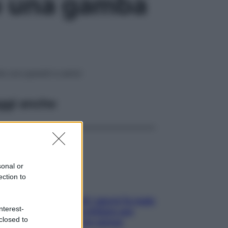
ho una gamba
le con parenti e amici
ggi anche
sonal or
ection to
Doccia, lavarsi tutti i giorni fa male
nterest-
alla pelle? I miti da sfatare per
closed to
proteggerla davvero senza