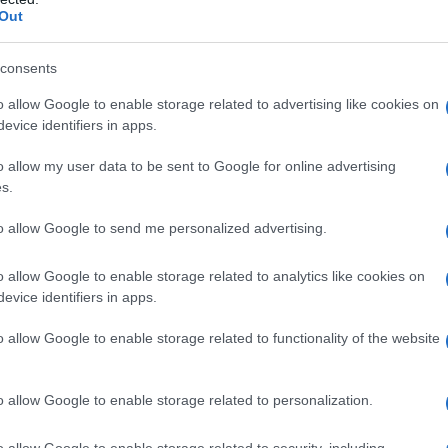
lo e con un tratto finale dove è necessario usare anche
Out
consents
ertikal Experience aperta agli amputati. Venti i
Cocchi
,
amputata sopra il ginocchio dalla nascita
a
o allow Google to enable storage related to advertising like cookies on
evice identifiers in apps.
e fisica più complessa», racconta la nostra
o allow my user data to be sent to Google for online advertising
percorso e, ignorando cosa mi aspettasse, ero
s.
apà, con cui volevo vivere quell’avventura davvero
to allow Google to send me personalized advertising.
o allow Google to enable storage related to analytics like cookies on
evice identifiers in apps.
zata in dipendenze, Fiamma è una donna che punta
oglia di migliorarsi e di condividere le esperienze
o allow Google to enable storage related to functionality of the website
 gli amici»).
 da lontano, anche se gli inizi non sono stati
o allow Google to enable storage related to personalization.
piscina e
ho praticato il
nuoto
sino a 17 anni
. Era
oponessero, la più facile da gestire. Ma mi annoiava,
o allow Google to enable storage related to security, including