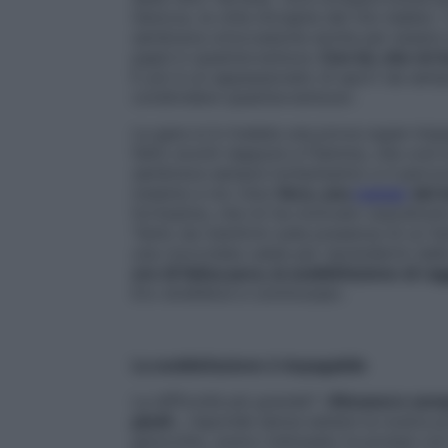
Genova, la città d’origine del mio babbo. 
sembrava un’occasione anche per essere so
papà in quest’avventura.
Con lui, che mi 
E poi è un appassionato di sport da semp
condividere quest’avventura».
La gara si è rivelata una prova super-imp
fatto sconti neppure a Fiamma, che così la
sembrava sempre lontanissimo e il percor
insieme a noi c’era
Vera, una
runner
del t
fortissima, che mi ha motivato soprattutto
Tanto da mentirmi sulla presenza di un f
una cioccolata calda per riprendermi dall
ore di fatica pura, la soddisfazione di ra
Ero strafelice e commossa».
La soddisfazione è impagabile
La difficoltà più grande? «
Rimanere sempr
piedi
», risponde senza esitare la nostra 
ginocchio, avevo indossato la protesi con 