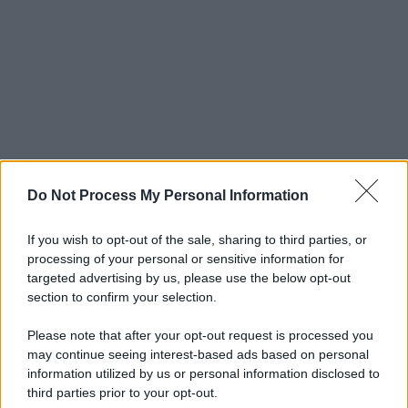
Do Not Process My Personal Information
If you wish to opt-out of the sale, sharing to third parties, or
processing of your personal or sensitive information for
targeted advertising by us, please use the below opt-out
section to confirm your selection.
Please note that after your opt-out request is processed you
may continue seeing interest-based ads based on personal
information utilized by us or personal information disclosed to
third parties prior to your opt-out.