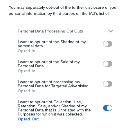
You may separately opt-out of the further disclosure of your
personal information by third parties on the IAB’s list of
downstream participants.
Personal Data Processing Opt Outs
This information may also be disclosed by us to third parties
on the IAB’s List of Downstream Participants that may further
I want to opt-out of the Sharing of my
disclose it to other third parties.
personal data.
Opted In
Please note that this website/app uses one or more Google
services and may gather and store information including but
I want to opt-out of the Sale of my
Personal Data.
not limited to your visit or usage behaviour. You may click to
Opted In
grant or deny consent to Google and its third-party tags to
use your data for below specified purposes in below Google
I want to opt-out of processing my
consent section.
Personal Data for Targeted Advertising.
Opted In
I want to opt-out of Collection, Use,
Retention, Sale, and/or Sharing of my
Personal Data that Is Unrelated with the
Purposes for which it was collected.
Opted Out