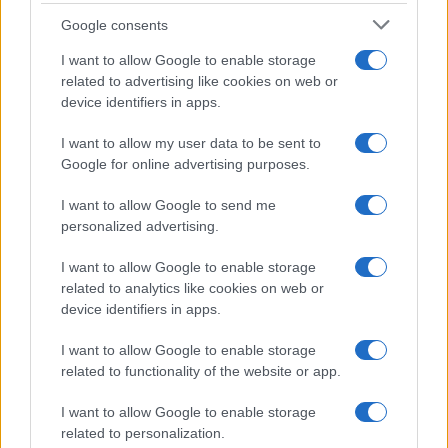
Google consents
I want to allow Google to enable storage
related to advertising like cookies on web or
device identifiers in apps.
I want to allow my user data to be sent to
Google for online advertising purposes.
I want to allow Google to send me
personalized advertising.
I want to allow Google to enable storage
related to analytics like cookies on web or
device identifiers in apps.
I want to allow Google to enable storage
related to functionality of the website or app.
I want to allow Google to enable storage
related to personalization.