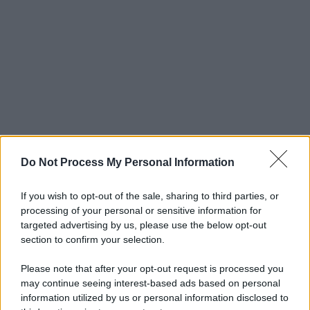
Do Not Process My Personal Information
If you wish to opt-out of the sale, sharing to third parties, or
processing of your personal or sensitive information for
targeted advertising by us, please use the below opt-out
section to confirm your selection.
Please note that after your opt-out request is processed you
may continue seeing interest-based ads based on personal
information utilized by us or personal information disclosed to