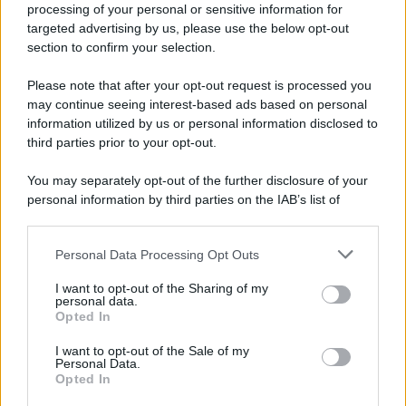
processing of your personal or sensitive information for
targeted advertising by us, please use the below opt-out
section to confirm your selection.
Please note that after your opt-out request is processed you
may continue seeing interest-based ads based on personal
information utilized by us or personal information disclosed to
third parties prior to your opt-out.
You may separately opt-out of the further disclosure of your
personal information by third parties on the IAB’s list of
downstream participants.
Personal Data Processing Opt Outs
This information may also be disclosed by us to third parties
on the IAB’s List of Downstream Participants that may further
I want to opt-out of the Sharing of my
disclose it to other third parties.
personal data.
Opted In
Please note that this website/app uses one or more Google
services and may gather and store information including but
I want to opt-out of the Sale of my
Personal Data.
not limited to your visit or usage behaviour. You may click to
Opted In
grant or deny consent to Google and its third-party tags to
use your data for below specified purposes in below Google