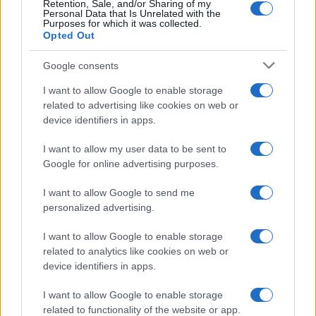
Retention, Sale, and/or Sharing of my
Personal Data that Is Unrelated with the
Purposes for which it was collected.
Opted Out
Google consents
I want to allow Google to enable storage
related to advertising like cookies on web or
device identifiers in apps.
I want to allow my user data to be sent to
Google for online advertising purposes.
I want to allow Google to send me
personalized advertising.
I want to allow Google to enable storage
related to analytics like cookies on web or
device identifiers in apps.
I want to allow Google to enable storage
related to functionality of the website or app.