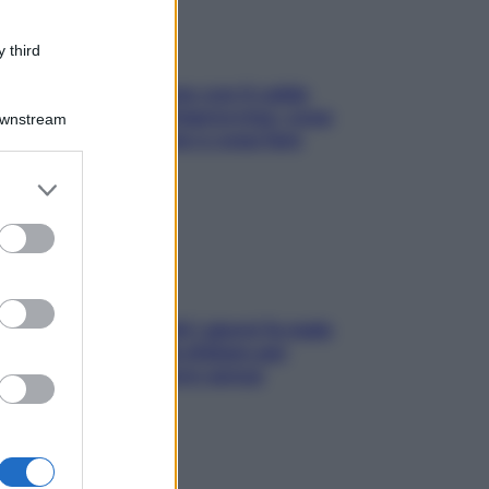
 third
Perché la pressione con il caldo
scende e sale all’improvviso: cosa
Downstream
succede alle donne e cosa fare
subito
er and store
to grant or
ed purposes
Doccia, lavarsi tutti i giorni fa male
alla pelle? I miti da sfatare per
proteggerla davvero senza
stressarla