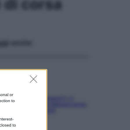
 di corsa
ggi anche
sonal or
«Oggi che se magnamo?»: 4
ection to
ricette facili di Max Mariola senza
pesare gli ingredienti
nterest-
closed to