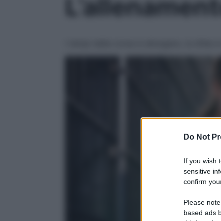
L’allenament
I tempi della corsa si allungano, la sfida 
Do Not Pr
If you wish 
sensitive in
confirm your
Please note
based ads b