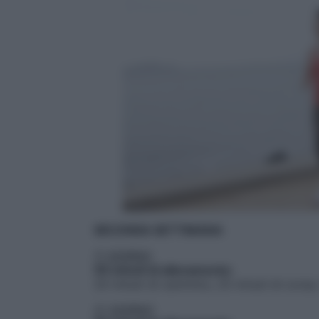
SECONDA SETTIMANA
1° GIORNO
55 minuti di allenamento
:
20 minuti di cammino, 25 minuti di corsa,
2° GIORNO