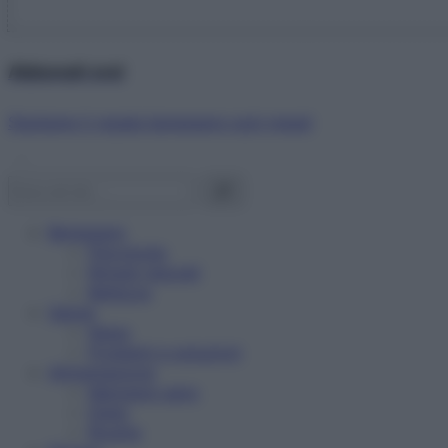
Abbonati ora!
Starbene ti regala benessere ogni mese!
Benessere
Psicologia
Rimedi naturali
Bellezza
Salute
News
Problemi e soluzioni
Alimentazione
Mangiare sano
Diete
Ricette