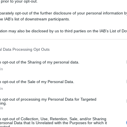
 prior to your opt-out.
rately opt-out of the further disclosure of your personal information by
he IAB’s list of downstream participants.
tion may also be disclosed by us to third parties on the IAB’s List of 
 that may further disclose it to other third parties.
 that this website/app uses one or more Google services and may gath
l Data Processing Opt Outs
including but not limited to your visit or usage behaviour. You may click 
 to Google and its third-party tags to use your data for below specifi
o opt-out of the Sharing of my personal data.
ogle consent section.
In
ti preferite
o opt-out of the Sale of my Personal Data.
In
to opt-out of processing my Personal Data for Targeted
ing.
In
r la corsa e per poter affrontare alla fine una corsa
o opt-out of Collection, Use, Retention, Sale, and/or Sharing
ti senti ormai una vera runner, e ricordati sempre
ersonal Data that Is Unrelated with the Purposes for which it
ndo inizi l’allenamento, aumenta progressivamente il
lected.