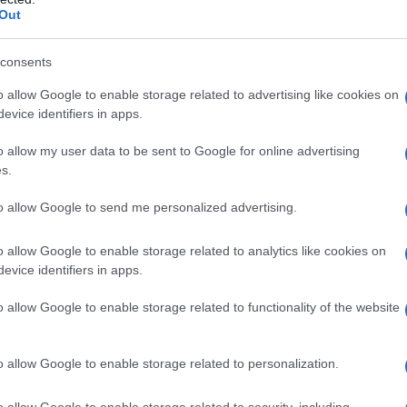
lentando invece il passo nell’ultima parte di seduta. E
Out
are
: il ritmo è giusto se ti permette di respirare senza
icordati poi di
riposare almeno un giorno
tra un
consents
o allow Google to enable storage related to advertising like cookies on
 dell’Università di Firenze, è il trainer che ha
evice identifiers in apps.
o allow my user data to be sent to Google for online advertising
s.
to allow Google to send me personalized advertising.
o allow Google to enable storage related to analytics like cookies on
evice identifiers in apps.
o allow Google to enable storage related to functionality of the website
o allow Google to enable storage related to personalization.
o allow Google to enable storage related to security, including