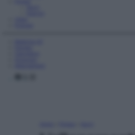
Fitness
Sport
Esercizi
Video
Podcast
Medicina AZ
Farmaci
Calcolatori
Oroscopo
Abbonamenti
Facebook
X
Instagram
Home
»
Fitness
»
Sport