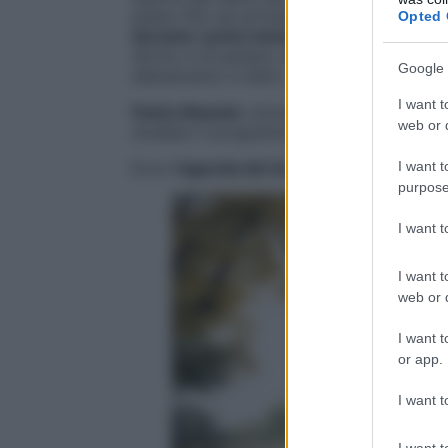
passo fino ad arrivare quasi a correre, ral
Opted 
durante i primi minuti di corsa non straf
sforzo e di parlare, se sei in compagnia. R
Google 
allenamento e l’altro.
I want t
Fulvio Massini
, docente in Scienze motorie
web or d
studiato il programma di allenamento.
I want t
Ecco
l’agenda del terzo mese di corsa
.
purpose
I want 
I want t
web or d
I want t
or app.
I want t
I want t