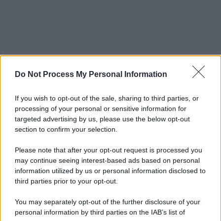
Do Not Process My Personal Information
If you wish to opt-out of the sale, sharing to third parties, or
processing of your personal or sensitive information for
targeted advertising by us, please use the below opt-out
section to confirm your selection.
Please note that after your opt-out request is processed you
may continue seeing interest-based ads based on personal
information utilized by us or personal information disclosed to
third parties prior to your opt-out.
You may separately opt-out of the further disclosure of your
personal information by third parties on the IAB’s list of