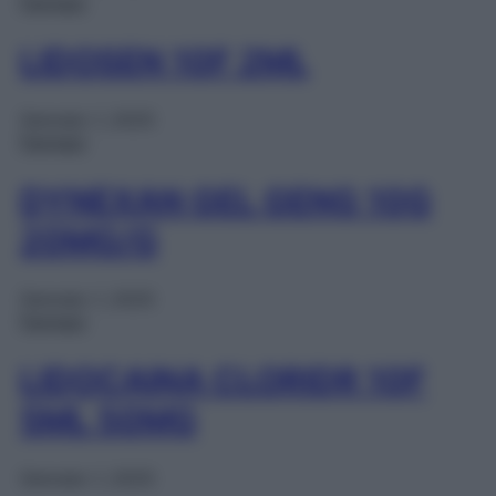
Farmaci
LIDOSEN 10F 2ML
Gennaio 1, 2025
Farmaci
DYNEXAN GEL GENG 10G
20MG/G
Gennaio 1, 2025
Farmaci
LIDOCAINA CLORIDR 10F
5ML 50MG
Gennaio 1, 2025