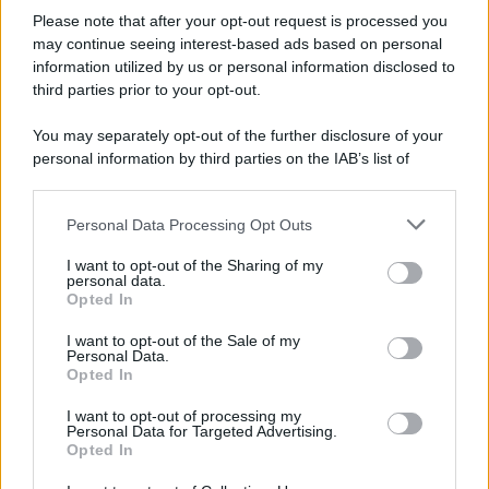
Please note that after your opt-out request is processed you
may continue seeing interest-based ads based on personal
information utilized by us or personal information disclosed to
third parties prior to your opt-out.
You may separately opt-out of the further disclosure of your
personal information by third parties on the IAB’s list of
downstream participants.
Personal Data Processing Opt Outs
This information may also be disclosed by us to third parties
on the IAB’s List of Downstream Participants that may further
I want to opt-out of the Sharing of my
disclose it to other third parties.
personal data.
Opted In
Please note that this website/app uses one or more Google
services and may gather and store information including but
I want to opt-out of the Sale of my
Personal Data.
not limited to your visit or usage behaviour. You may click to
Opted In
grant or deny consent to Google and its third-party tags to
use your data for below specified purposes in below Google
I want to opt-out of processing my
consent section.
Personal Data for Targeted Advertising.
Opted In