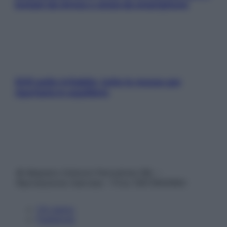
lontani da stress e ansia da smartphone
SOS pelle irritabile: tutte le mosse per
riportarla in equilibrio
© Belpietro Edizioni Periodiche SRL –
Riproduzione riservata – P.Iva 13673600964
Chi siamo
Pubblicità