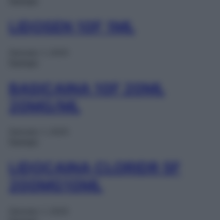
Farmaci
LIDOSEN 10F 1ML
Gennaio 1, 2025
Farmaci
BASICAINA 10F 20ML
20MG/ML
Gennaio 1, 2025
Farmaci
LIDOCAINA CLORIDR 5F
200MG10ML
Gennaio 1, 2025