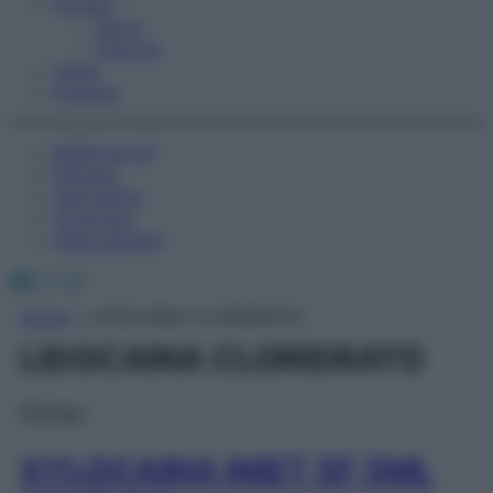
Fitness
Sport
Esercizi
Video
Podcast
Medicina AZ
Farmaci
Calcolatori
Oroscopo
Abbonamenti
Facebook
X
Instagram
Home
»
LIDOCAINA CLORIDRATO
LIDOCAINA CLORIDRATO
Farmaci
XYLOCAINA INIET 5F 5ML