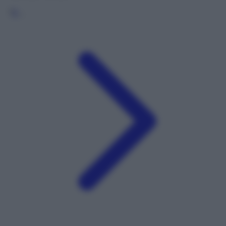
1
2
…