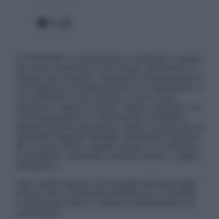
Facebook
X
Instagram
ATTENZIONE: Le informazioni contenute in questo
sito sono presentate a solo scopo informativo, in
nessun caso possono costituire la formulazione di
una diagnosi o la prescrizione di un trattamento, e
non intendono e non devono in alcun modo
sostituire il rapporto diretto medico-paziente o la
visita specialistica. Si raccomanda di chiedere
sempre il parere del proprio medico curante e/o di
specialisti riguardo qualsiasi indicazione riportata.
Se si hanno dubbi o quesiti sull’uso di un farmaco
è necessario contattare il proprio medico. Leggi il
Disclaimer »
Tutti i diritti riservati. Le immagini utilizzate negli
articoli sono di proprietà dell’editore o concesse
in licenza per l’uso. È vietata la riproduzione non
autorizzata.