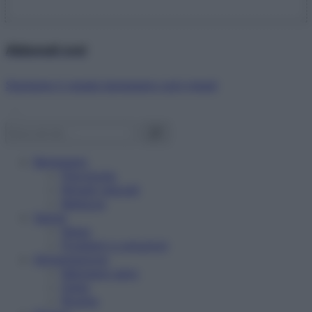
Abbonati ora!
Starbene ti regala benessere ogni mese!
Benessere
Psicologia
Rimedi naturali
Bellezza
Salute
News
Problemi e soluzioni
Alimentazione
Mangiare sano
Diete
Ricette