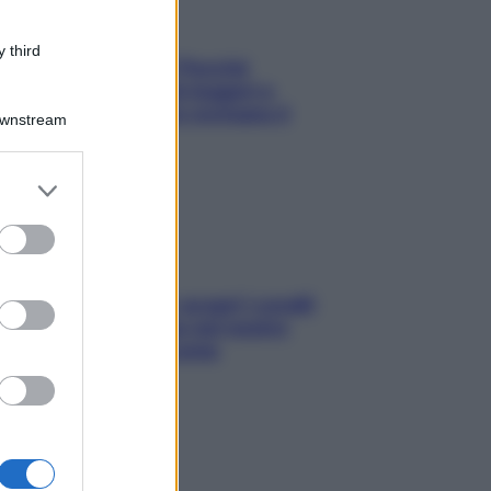
 third
Fame dopo cena? Perché
succede e 6 snack leggeri e
appetitosi che non rovinano il
Downstream
sonno
er and store
to grant or
ed purposes
Non solo Maldive: scopri i coralli
che si nascondono nel nostro
Mediterraneo (e come
proteggerli)