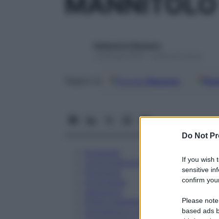
MANNITOLO
Redazione Starbene
1 Gennaio 2025 – Lettura 6 minuti
Google
Discover
Fon
Seguici su
Do Not Pr
Eccipienti
If you wish 
Controindicazioni
sensitive in
Posologia
confirm your
Avvertenze
Interazioni
Please note
Effetti Indesiderati
Gravidanza e Allattamento
based ads b