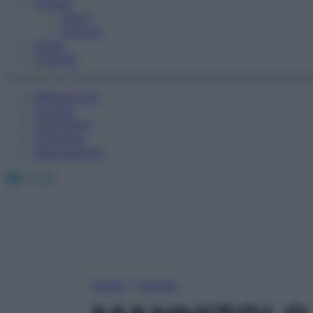
Fitness
Sport
Esercizi
Video
Podcast
Medicina AZ
Farmaci
Calcolatori
Oroscopo
Abbonamenti
Facebook
X
Instagram
Home
»
Farmaci