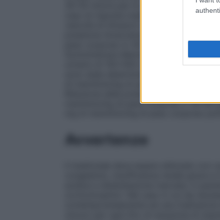
30–50 ml/ora per le successive 2–3 ore. 
authenti
caso di risposta inadeguata. Le dosi usua
velocità di infusioni tale da produrre un f
pressione intracranica o della pressione 
peso corporeo in 30–60 minuti. Aumento d
Somministrare Mannitolo 5% ad una veloci
urinario di 150–500 ml/ora.
Bambini
Nei ba
sono state determinate. Trattamento dell’
di mannitolo/kg di peso corporeo oppure 
Riduzione della pressione intracranica o 
mannitolo/kg di peso corporeo o 30–60 g/m
mg di mannitolo/kg di peso corporeo potr
Avvertenze
Il medicinale deve essere utilizzato con 
congestizio, insufficienza renale grave e i
acidosi e disidratazione marcata, in pazie
corticotropinici. Nel caso in cui sia nece
contemporaneamente ad una trasfusione d
cloruro per ogni litro di soluzione di man