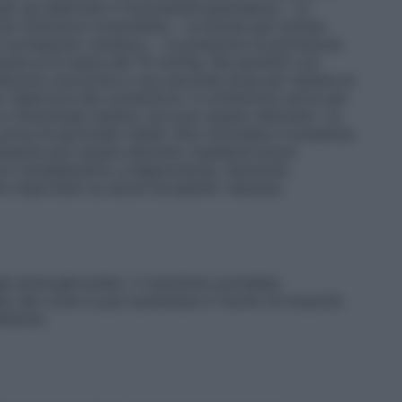
di, gli elettroliti e l’osmolarità plasmatica; – la
si osmotica irreversibile; – la diuresi per evitare
i scompenso cardiaco; – la pressione di perfusione
nuta al di sopra dei 70 mmHg. Nei pazienti con
tilizzare una prima e una seconda dose per testare la
 l’apertura del contenitore. Il contenitore serve per
e l’eventuale residuo non può essere utilizzato. La
riva di particelle visibili. Non infondere in presenza
 presente può essere disciolto mediante breve
on riscaldamento a bagnomaria), lasciando
ni importanti su alcuni eccipienti: nessuna.
egli aminoglicosidici. Il mannitolo potrebbe
i dei curari e può aumentare il rischio di tossicità
liemia.