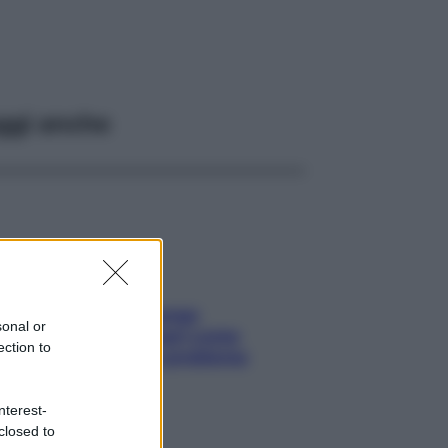
ggi anche
Capelli spezzati lungo
sonal or
l’attaccatura? Scopri come
ection to
risolvere l’annoso problema
nterest-
closed to