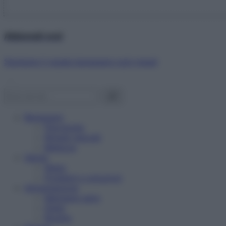
Abbonati ora!
Starbene ti regala benessere ogni mese!
Benessere
Psicologia
Rimedi naturali
Bellezza
Salute
News
Problemi e soluzioni
Alimentazione
Mangiare sano
Diete
Ricette