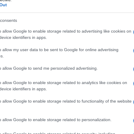
Out
consents
o allow Google to enable storage related to advertising like cookies on
uno qualsiasi degli eccipienti. – Anuria dovuta a grave
evice identifiers in apps.
olmonare o edema polmonare. – Emorragie cerebrali
rave. In concomitanza di trasfusioni di sangue, le
o allow my user data to be sent to Google for online advertising
somministrate tramite lo stesso catetere di infusione
s.
 di pseudoagglutinazione. Il medicinale non deve
maci.
to allow Google to send me personalized advertising.
o allow Google to enable storage related to analytics like cookies on
evice identifiers in apps.
a con il sangue. Le soluzioni al 10% e al 18% di
 e devono essere somministrate per infusione
o allow Google to enable storage related to functionality of the website
fusione controllata; queste soluzioni non devono
escritte. La dose dipende dall’età, dal peso e dalle
ttamento dell’insufficienza renale oligurica dopo
o allow Google to enable storage related to personalization.
co, somministrare una dose test di circa 200 mg/kg
a di 3– 5 minuti allo scopo di produrre una diuresi di
o allow Google to enable storage related to security, including