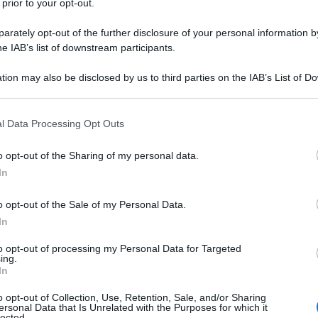
 prior to your opt-out.
rately opt-out of the further disclosure of your personal information by
he IAB’s list of downstream participants.
tion may also be disclosed by us to third parties on the IAB’s List of 
Descrizione tipo ricetta:
RR – RIPETIBILE
 that may further disclose it to other third parties.
10V IN 6MESI
 that this website/app uses one or more Google services and may gath
l Data Processing Opt Outs
Forma farmaceutica:
SOLUZIONE PER
including but not limited to your visit or usage behaviour. You may click 
INFUSIONE
 to Google and its third-party tags to use your data for below specifi
o opt-out of the Sharing of my personal data.
ogle consent section.
In
o opt-out of the Sale of my Personal Data.
ligurica nell’insufficienza renale acuta, prima che
a; – Trattamento dell’ipertensione endocranica e
In
one della pressione endooculare; – Aumento
e;
to opt-out of processing my Personal Data for Targeted
ing.
In
o opt-out of Collection, Use, Retention, Sale, and/or Sharing
ersonal Data that Is Unrelated with the Purposes for which it
lected.