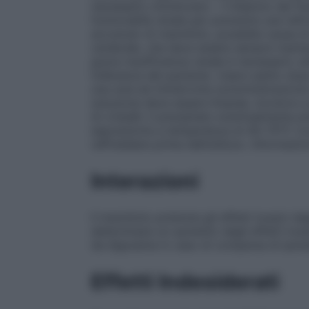
necessario monitorare: – il bilancio dei flui
funzionalità renale per prevenire una nefro
accumulo di mannitolo, possibile causa d
cerebrale, che deve essere sempre mante
grave insufficienza renale è necessario u
tolleranza del paziente. Usare subito dopo
una sola ed ininterrotta somministrazione 
soluzione deve essere limpida, incolore e p
di cristalli; il precipitato eventualmente
esposizione a temperatura di 40–70°C (c
raffreddare prima dell’utilizzo. Informazio
Interazioni
Il mannitolo potenzia gli effetti tossici d
determinare un aumento degli effetti tossic
da digossina in caso di comparsa di ipoka
Effetti Indesiderati