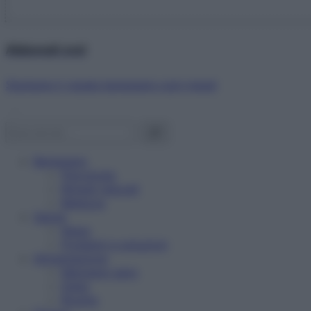
Abbonati ora!
Starbene ti regala benessere ogni mese!
Benessere
Psicologia
Rimedi naturali
Bellezza
Salute
News
Problemi e soluzioni
Alimentazione
Mangiare sano
Diete
Ricette