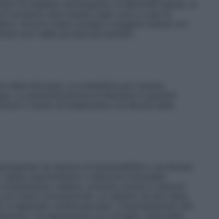
tori di malattie neurologiche, di deformità spinali, di
zia il prodotto deve essere usato solo in caso di
dico. Occorre usare cautela in soggetti trattati con
enere fuori dalla portata dei bambini.
ca della lidocaina. La cimetidina può causare
ngue. La somministrazione di lidocaina in pazienti
are il rischio di bradicardia e di disturbi della
appresentati da reazioni di ipersensibilità o da elevato
 rapido assorbimento o iniezione intravasale
à comprendono: edema, orticaria, prurito e reazioni
 con mezzi convenzionali. Le reazioni da alto tasso
 e l’apparato cardiovascolare. L’interessamento del
azione o di depressione con vertigini, turbe della