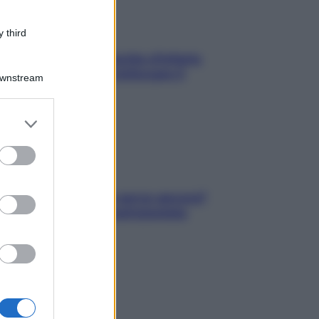
 third
In menopausa il rischio d’infarto
aumenta: è ora di rinforzare il
Downstream
cuore
er and store
to grant or
ed purposes
Contare le calorie serve ancora?
La risposta della nutrizionista