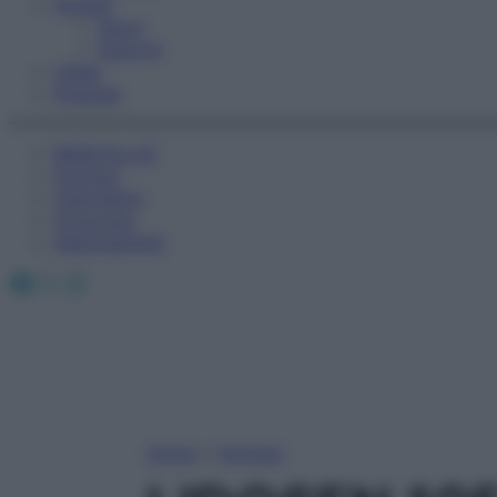
Fitness
Sport
Esercizi
Video
Podcast
Medicina AZ
Farmaci
Calcolatori
Oroscopo
Abbonamenti
Facebook
X
Instagram
Home
»
Farmaci