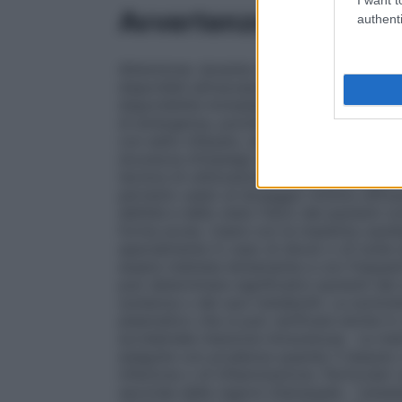
Avvertenze
authenti
Attenzione: durante e dopo l’uso di un an
disponibili attrezzature e farmaci per la 
disponibilità immediata dell’equipaggiame
di emergenza, poiché sono stati riportati, 
con esito infausto, dopo impiego di aneste
sicurezza d’impiego della lidocaina dipe
tecnica di utilizzazione e dall’adozione d
pertanto usato al dosaggio minimo effic
dell’età e dello stato fisico del pazienti 
forma acuta. Usare con la massima cautela
specialmente in caso di shock o di turbe 
essere iniettata lentamente e con frequenti
può determinare significativi aumenti del
sostanza o dei suoi metaboliti. La sonnol
plasmatico che si può verificare anche in
accidentale iniezione intravenosa. Le me
eseguite con prudenza quando il tessuto o
infezione o di infiammazione. Particolar
seconda delle regioni interessate. L’anes