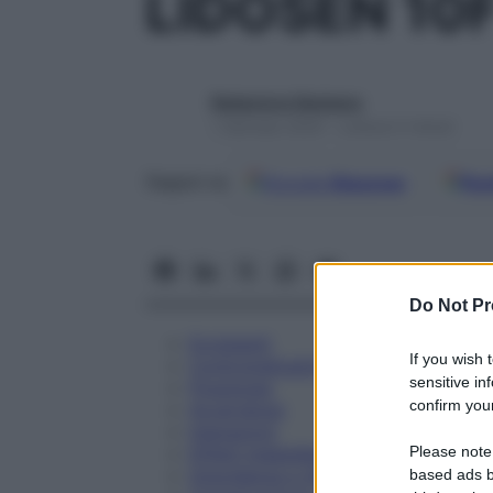
LIDOSEN 10
Redazione Starbene
1 Gennaio 2025 – Lettura 5 minuti
Google
Discover
Fon
Seguici su
Do Not Pr
Eccipienti
If you wish 
Controindicazioni
sensitive in
Posologia
confirm your
Avvertenze
Interazioni
Please note
Effetti Indesiderati
Gravidanza e Allattamento
based ads b