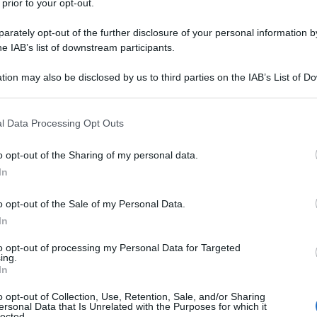
 prior to your opt-out.
rately opt-out of the further disclosure of your personal information by
he IAB’s list of downstream participants.
O
tion may also be disclosed by us to third parties on the IAB’s List of 
Descrizione tipo ricetta:
RNR – NON
 that may further disclose it to other third parties.
RIPETIBILE (EX S/F)
 that this website/app uses one or more Google services and may gath
l Data Processing Opt Outs
Forma farmaceutica:
SOLUZIONE
including but not limited to your visit or usage behaviour. You may click 
INIETTABILE
 to Google and its third-party tags to use your data for below specifi
o opt-out of the Sharing of my personal data.
ogle consent section.
In
o opt-out of the Sale of my Personal Data.
In
to opt-out of processing my Personal Data for Targeted
ing.
In
o e acqua per preparazioni iniettabili. Flacone: Sodio
a per preparazioni iniettabili.
o opt-out of Collection, Use, Retention, Sale, and/or Sharing
ersonal Data that Is Unrelated with the Purposes for which it
lected.