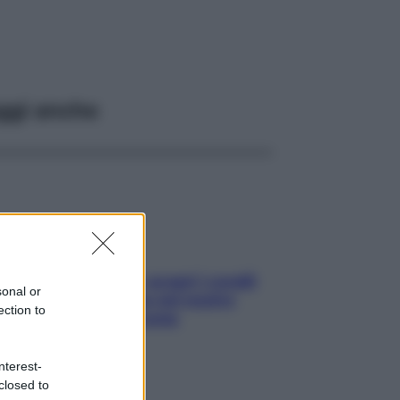
ggi anche
Non solo Maldive: scopri i coralli
sonal or
che si nascondono nel nostro
ection to
Mediterraneo (e come
proteggerli)
nterest-
closed to