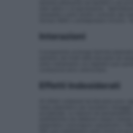
estrema attenzione nei bambini e nei porta
stati settici o di ipertensione. Nell’infan
necessità e sotto diretto controllo del me
farmaci IMAO o antidepressivi triciclici. T
Interazioni
Il propanololo prolunga l’emivita plasmati
aumento dei livelli della lidocaina nel sa
sotto trattamento con digitatici può aument
conduzione atrio-ventricolare.
Effetti Indesiderati
Gli effetti collaterali da lidocaina sono r
tasso plasmatico per eccessivo dosaggio,
accidentale. Le reazioni da ipersensibilit
anafilattiche che debbono essere trattate
plasmatico coinvolgono soprattutto il SNC
SNC può manifestarsi sotto forma di eccit