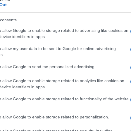
Out
consents
o qualsiasi degli eccipienti, o sostanze strettamente
rticolare verso gli anestetici dello stesso gruppo
o allow Google to enable storage related to advertising like cookies on
s, Sindrome di Wolff-Parkinson-White, nonché gradi
evice identifiers in apps.
lare o intraventricolare. Soggetti affetti da porfiria.
ici in trattamento non controllato.
o allow my user data to be sent to Google for online advertising
s.
to allow Google to send me personalized advertising.
n 20 mg/ml soluzione iniettabile è 10 ml. Questa
o allow Google to enable storage related to analytics like cookies on
ei pazienti in cattive condizioni. Attenzione: le
evice identifiers in apps.
endo eccipienti parasettici vanno utilizzate per una
e andranno scartate. Il flacone da 50 ml include un
 Con questa confezione il volume da iniettare in una
o allow Google to enable storage related to functionality of the website
, i 15 ml. Essa, inoltre, non deve essere
mediche, non è accettabile un antimicrobico, come
ale o mediante qualsiasi altra via che dia accesso al
o allow Google to enable storage related to personalization.
ulare.
o allow Google to enable storage related to security, including