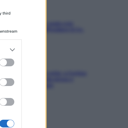
 third
Aria condizionata: usala così,
senza rischiare raffreddore & Co.
Downstream
er and store
to grant or
ed purposes
Mindfulness tra le vette: a Cortina
due giorni lontani da stress e
ansia da smartphone