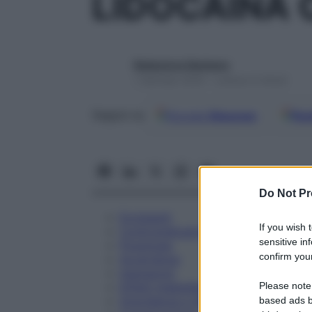
LIDOCAINA 
Redazione Starbene
1 Gennaio 2025 – Lettura 4 minuti
Google
Discover
Fon
Seguici su
Do Not Pr
Eccipienti
If you wish 
Controindicazioni
sensitive in
Posologia
confirm your
Avvertenze
Interazioni
Please note
Effetti Indesiderati
Gravidanza e Allattamento
based ads b