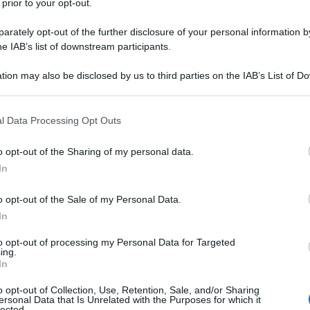
 prior to your opt-out.
rately opt-out of the further disclosure of your personal information by
he IAB’s list of downstream participants.
O
tion may also be disclosed by us to third parties on the IAB’s List of 
Descrizione tipo ricetta:
RNR – NON
 that may further disclose it to other third parties.
RIPETIBILE (EX S/F)
 that this website/app uses one or more Google services and may gath
l Data Processing Opt Outs
Forma farmaceutica:
SOLUZIONE
including but not limited to your visit or usage behaviour. You may click 
INIETTABILE
 to Google and its third-party tags to use your data for below specifi
o opt-out of the Sharing of my personal data.
ogle consent section.
ntostomatologia, (estrazioni, levigatura dei denti per
In
rpazioni vitali, incisioni di ascessi, apicectomie),
sportazione di cisti), chirurgia mascellare.
o opt-out of the Sale of my Personal Data.
In
to opt-out of processing my Personal Data for Targeted
ing.
In
tabili
o opt-out of Collection, Use, Retention, Sale, and/or Sharing
ersonal Data that Is Unrelated with the Purposes for which it
lected.