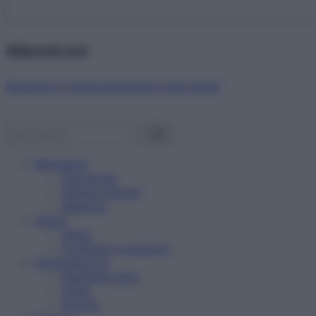
Abbonati ora!
Starbene ti regala benessere ogni mese!
Benessere
Psicologia
Rimedi naturali
Bellezza
Salute
News
Problemi e soluzioni
Alimentazione
Mangiare sano
Diete
Ricette