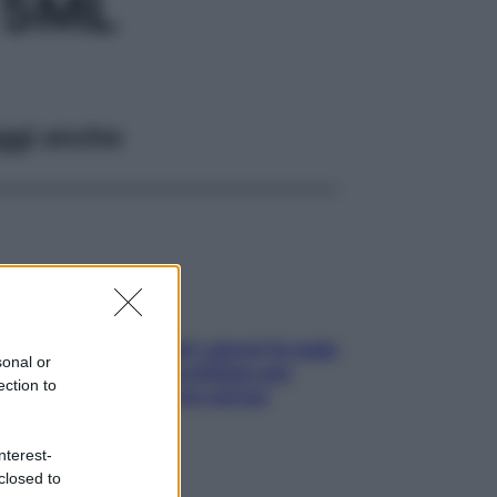
 5ML
ggi anche
Doccia, lavarsi tutti i giorni fa male
sonal or
alla pelle? I miti da sfatare per
ection to
proteggerla davvero senza
stressarla
nterest-
closed to