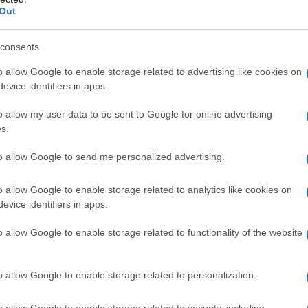
Out
tetici locali di tipo amidico, o ad uno qualsiasi degli
ta (vedere paragrafo 4.6). Bambini di età inferiore a
consents
ione endovenosa.
o allow Google to enable storage related to advertising like cookies on
evice identifiers in apps.
o allow my user data to be sent to Google for online advertising
s.
dell’intervento, per infiltrazione oppure per blocco
a deve essere iniettata in piccole dosi, con una
/minuto, previa un’appropriata aspirazione.
to allow Google to send me personalized advertising.
tivi, le dosi massime, in singola somministrazione o
po inferiore ai 120 minuti, sono di complessivi 300
o allow Google to enable storage related to analytics like cookies on
durre la dose proporzionalmente al peso e all’età.
evice identifiers in apps.
o allow Google to enable storage related to functionality of the website
ata delle attrezzature, dei farmaci e del personale
o allow Google to enable storage related to personalization.
in rari casi sono state riferite, a seguito dell’uso di
 esito infausto, anche in assenza di ipersensibilità
o allow Google to enable storage related to security, including