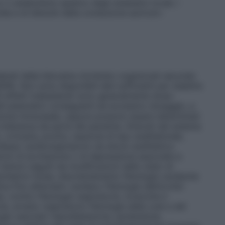
 il catabolismo epatico degli anestetici locali; i
rdia e di disturbi della conduzione auricolo–
iderati della lidocaina cloridrato organizzati secondo
RA. Non sono disponibili dati sufficienti per stabilire
Gli effetti indesiderati sono generalmente dose–
elli plasmatici conseguenti ad eccessivo dosaggio, a
zione intravasale, oppure possono essere determinati
a tolleranza da parte del paziente.
Disturbi del sistema
 orticaria, prurito; reazione di tipo anafilattoide,
lasso cardiorespiratorio da shock anafilattico
oni di eccitazione o di depressione associate a
 tremori seguiti da modificazioni dello stato di
chiatrici
Ansia, disorientamento
Patologie cardiache
ca fino all’arresto cardiaco
Patologie dell’occhio
a, vomito
Patologie respiratorie, toraciche e
e, arresto respiratorio
Patologie della cute e del
gie vascolari
Vasodilatazione, ipotensione,