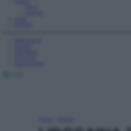
Fitness
Sport
Esercizi
Video
Podcast
Medicina AZ
Farmaci
Calcolatori
Oroscopo
Abbonamenti
Facebook
X
Instagram
Home
»
Farmaci