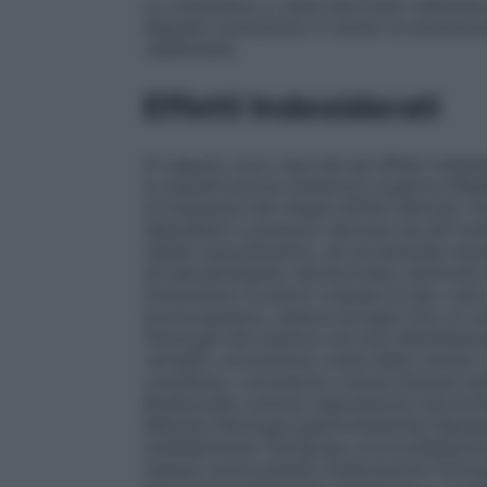
La cimetidina e i beta–bloccanti rallentano
digitalici aumentano il rischio di brachica
vestibolare.
Effetti Indesiderati
Di seguito sono riportati gli effetti indes
la classificazione sistemica organica MedD
la frequenza dei singoli effetti elencati. 
dipendenti e possono derivare da alti liv
rapido assorbimento, ad accidentale inie
da ipersensibilità, idiosincrasia, diminuit
immunitario
Eruzioni cutanee di tipo vario,
broncospasmo, edema laringeo fino al col
Patologie del sistema nervoso
Manifestazi
vertigini, sonnolenza, turbe della visione,
coscienza, convulsioni, trisma
Disturbi psi
Bradicardia, aritmie, depressione miocardi
Midriasi
Patologie gastrointestinali
Nause
mediastiniche
Tachipnea, broncodilatazion
tessuto sottocutaneo
Sudorazione
Patolo