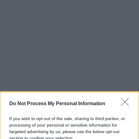
Do Not Process My Personal Information
If you wish to opt-out of the sale, sharing to third parties, or
processing of your personal or sensitive information for
targeted advertising by us, please use the below opt-out
section to confirm your selection.