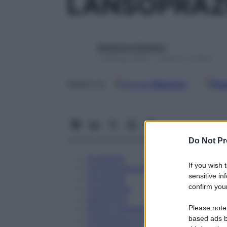
LANSOPRAZ
Redazione Starbene
1 Gennaio 2025 – Lettura 13 minuti
Google
Discover
Fon
Seguici su
Do Not Pr
Eccipienti
If you wish 
Controindicazioni
sensitive in
Posologia
confirm your
Avvertenze
Interazioni
Please note
Effetti Indesiderati
Gravidanza e Allattamento
based ads b