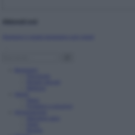
Abbonati ora!
Starbene ti regala benessere ogni mese!
Benessere
Psicologia
Rimedi naturali
Bellezza
Salute
News
Problemi e soluzioni
Alimentazione
Mangiare sano
Diete
Ricette