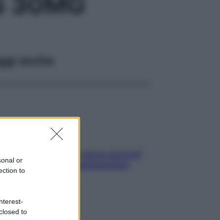
S 30MG
ggi anche
Contare le calorie serve ancora?
sonal or
La risposta della nutrizionista
ection to
nterest-
closed to