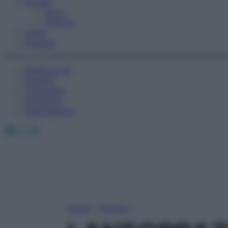
Fitness
Sport
Esercizi
Video
Podcast
Medicina AZ
Farmaci
Calcolatori
Oroscopo
Abbonamenti
Facebook
X
Instagram
Home
»
Farmaci