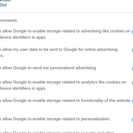
Out
consents
o allow Google to enable storage related to advertising like cookies on
nesio carbonato pesante, ipromellosa, polisorbato
evice identifiers in apps.
titanio diossido (E171), copolimero acido metacrilico–
t L30 D–55), sodio idrossido; componenti della
o allow my user data to be sent to Google for online advertising
eritrosina (E127), ferro ossido rosso (E172)
s.
to allow Google to send me personalized advertising.
no qualsiasi degli eccipienti. Lansoprazolo non deve
o allow Google to enable storage related to analytics like cookies on
ere paragrafo 4.5)
evice identifiers in apps.
o allow Google to enable storage related to functionality of the website
on Health deve essere assunto una volta al giorno la
o allow Google to enable storage related to personalization.
er l’eradicazione dell’
H. pylori
quando il trattamento
rno, una volta la mattina e una volta la sera.
o allow Google to enable storage related to security, including