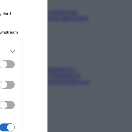
L’oroscopo food di Jupiter per
 third
l’estate 2026 dedicato agli amanti
del cibo
Downstream
er and store
to grant or
ed purposes
La trappola della dopamina ti
segue in spiaggia? Strategie di
digital detox per staccare davvero