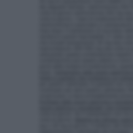
30 mg di Lansoprazolo Union Health 2 vol
dei seguenti farmaci: claritromicina 250–
volte al giorno claritromicina 250 mg d
volte al giorno. I tassi di eradicazione dell
claritromicina è associata a Lansoprazolo
mesi dopo il trattamento di successo dell’e
recidiva è quindi improbabile. E’ stato a
che include lansoprazolo 30 mg due volte 
metronidazolo 400–500 mg due volte al gio
utilizzando questa combinazione rispetto 
combinazione può essere adatta a color
parte della terapia di eradicazione, quand
bassi.
Trattamento delle ulcere gastriche 
FANS in pazienti che richiedono un trat
per quattro settimane. In pazienti non co
continuato per altre quattro settimane. Per
cicatrizzare, si deve probabilmente prolun
Profilassi delle ulcere gastriche e duodena
ulcera gastrica o duodenale) che richie
volta al giorno. Se il trattamento non ha
volta al giorno.
Malattia da reflusso gast
mg o 30 mg al giorno. Il sollievo dei sint
l’aggiustamento individuale del dosaggio.