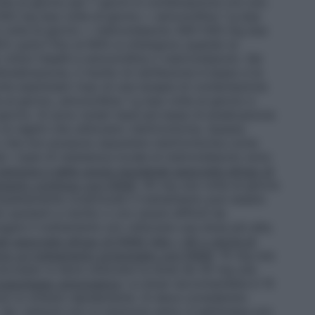
te al giorno per 7 giorni in combinazione con uno
500 mg due volte al giorno + amoxicillina 1 g due
ue volte al giorno + metronidazolo 400–500 mg due
’
H. pylori
fino al 90% si ottengono quando la
 Union Health e amoxicillina o metronidazolo. Sei
radicazione, il rischio di reinfezione è basso e la
nche esaminato l’uso di una terapia di combinazione
al giorno, amoxicillina 1 g due volte al giorno e
rno. Si sono notati tassi più bassi di eradicazione
ai regimi che utilizzano claritromicina. Questa
o che non possono assumere claritromicina come
o i tassi di resistenza locale al metronidazolo sono
benigne e delle ulcere duodenali associate all’uso di
tamento continuo con FANS
: 30 mg una volta al giorno
mpletamente cicatrizzati il trattamento può essere
 pazienti a rischio o con ulcere difficili da
gare il trattamento e/o utilizzare una dose più alta.
li associate all’uso di FANS (età > 65 o storia di
dono un trattamento prolungato con FANS
: 15 mg una
 successo si deve utilizzare la dose da 30 mg una
roesofageo sintomatica
: La dose raccomandata è 15
omi si ottiene rapidamente. Si deve considerare
 Se i sintomi non si risolvono entro 4 settimane con