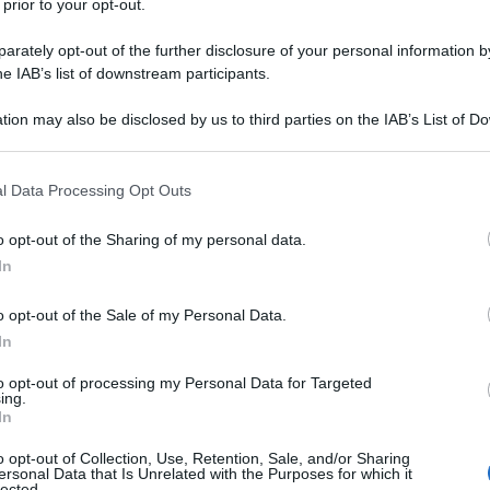
 prior to your opt-out.
rately opt-out of the further disclosure of your personal information by
he IAB’s list of downstream participants.
tion may also be disclosed by us to third parties on the IAB’s List of 
Descrizione tipo ricetta:
RR – RIPETIBILE
 that may further disclose it to other third parties.
10V IN 6MESI
 that this website/app uses one or more Google services and may gath
l Data Processing Opt Outs
Forma farmaceutica:
CAPSULE
including but not limited to your visit or usage behaviour. You may click 
GASTRORESISTENTI
 to Google and its third-party tags to use your data for below specifi
o opt-out of the Sharing of my personal data.
ogle consent section.
In
o opt-out of the Sale of my Personal Data.
rica – Trattamento dell’esofagite da reflusso –
icazione dell’
Helicobacter pylori (H. pylori)
In
iata terapia antibiotica per il trattamento delle
delle ulcere gastriche benigne e delle ulcere
to opt-out of processing my Personal Data for Targeted
ing.
iinfiammatori non steroidei (FANS) in pazienti che
In
NS – Profilassi delle ulcere gastriche e duodenali
schio che richiedono una terapia continua (vedere
o opt-out of Collection, Use, Retention, Sale, and/or Sharing
troesofageo sintomatica – Sindrome di Zollinger–
ersonal Data that Is Unrelated with the Purposes for which it
lected.