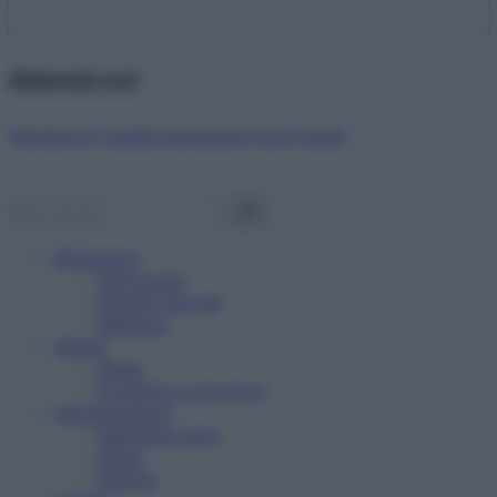
Abbonati ora!
Starbene ti regala benessere ogni mese!
Benessere
Psicologia
Rimedi naturali
Bellezza
Salute
News
Problemi e soluzioni
Alimentazione
Mangiare sano
Diete
Ricette