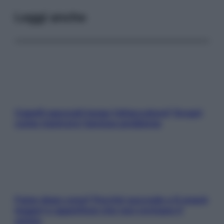
Leggi anche
Capelli spezzati lungo l’attaccatura? Scopri
come risolvere l’annoso problema
Fame dopo cena? Perché succede e 6 snack
leggeri e appetitosi che non rovinano il
sonno