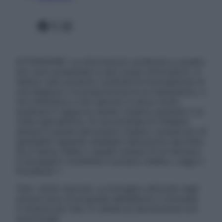
Facebook
X
Instagram
ATTENZIONE: Le informazioni contenute in questo
sito sono presentate a solo scopo informativo, in
nessun caso possono costituire la formulazione di
una diagnosi o la prescrizione di un trattamento, e
non intendono e non devono in alcun modo
sostituire il rapporto diretto medico-paziente o la
visita specialistica. Si raccomanda di chiedere
sempre il parere del proprio medico curante e/o di
specialisti riguardo qualsiasi indicazione riportata.
Se si hanno dubbi o quesiti sull’uso di un farmaco
è necessario contattare il proprio medico. Leggi il
Disclaimer »
Tutti i diritti riservati. Le immagini utilizzate negli
articoli sono di proprietà dell’editore o concesse
in licenza per l’uso. È vietata la riproduzione non
autorizzata.