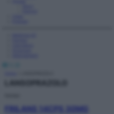
Fitness
Sport
Esercizi
Video
Podcast
Medicina AZ
Farmaci
Calcolatori
Oroscopo
Abbonamenti
Facebook
X
Instagram
Home
»
LANSOPRAZOLO
LANSOPRAZOLO
Farmaci
FRILANS 14CPS 30MG