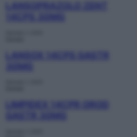
LANSOPRAZOLO ZENT
14CPS 30MG
Gennaio 1, 2025
Farmaci
LANSOX 14CPS GASTR
30MG
Gennaio 1, 2025
Farmaci
LIMPIDEX 14CPR OROD
GASTR 30MG
Gennaio 1, 2025