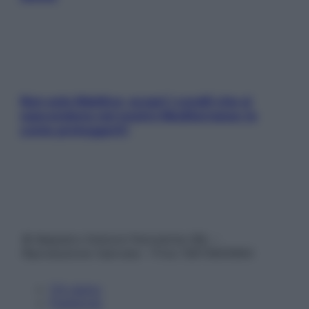
Non solo Maldive: scopri i coralli che si
nascondono nel nostro Mediterraneo (e
come proteggerli)
© Belpietro Edizioni Periodiche SRL –
Riproduzione riservata – P.Iva 13673600964
Chi siamo
Pubblicità