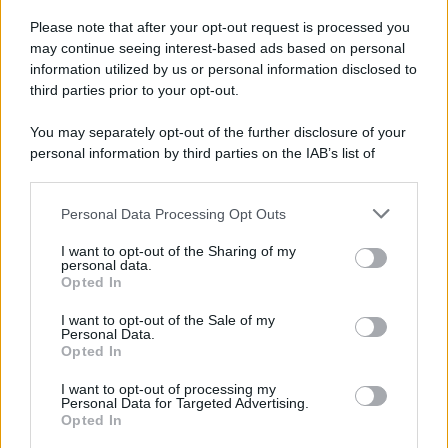
Please note that after your opt-out request is processed you
may continue seeing interest-based ads based on personal
information utilized by us or personal information disclosed to
third parties prior to your opt-out.
You may separately opt-out of the further disclosure of your
personal information by third parties on the IAB’s list of
downstream participants.
Personal Data Processing Opt Outs
This information may also be disclosed by us to third parties
on the IAB’s List of Downstream Participants that may further
I want to opt-out of the Sharing of my
disclose it to other third parties.
personal data.
Opted In
Please note that this website/app uses one or more Google
services and may gather and store information including but
I want to opt-out of the Sale of my
Personal Data.
not limited to your visit or usage behaviour. You may click to
Opted In
grant or deny consent to Google and its third-party tags to
use your data for below specified purposes in below Google
I want to opt-out of processing my
consent section.
Personal Data for Targeted Advertising.
Opted In