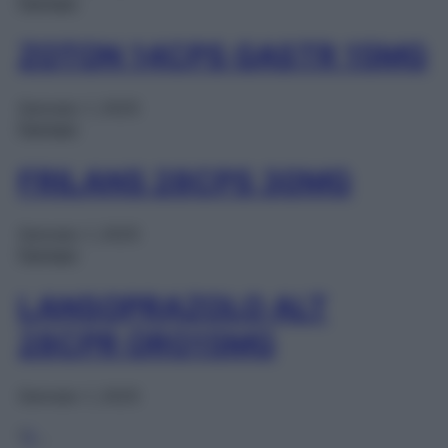
Farmaci
ZOTON 14CPS GASTR 15MG
Gennaio 1, 2025
Farmaci
FRILANS 28CPS 30MG
Gennaio 1, 2025
Farmaci
LANSOPRAZOLO ALT
28CPR ORO15MG
Gennaio 1, 2025
1
2
…