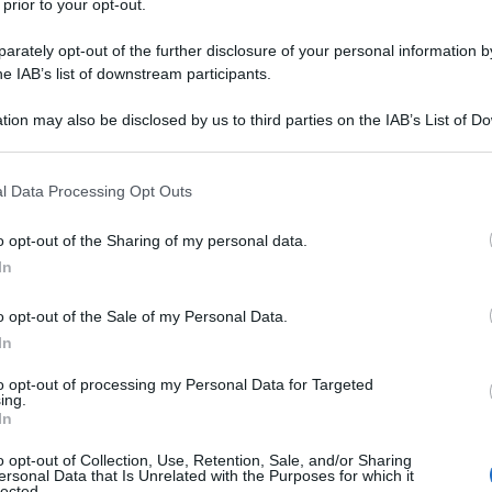
 prior to your opt-out.
rately opt-out of the further disclosure of your personal information by
he IAB’s list of downstream participants.
tion may also be disclosed by us to third parties on the IAB’s List of 
Descrizione tipo ricetta:
RR – RIPETIBILE
 that may further disclose it to other third parties.
10V IN 6MESI
 that this website/app uses one or more Google services and may gath
l Data Processing Opt Outs
Forma farmaceutica:
COMPRESSE
including but not limited to your visit or usage behaviour. You may click 
ORODISPERSIBILI
 to Google and its third-party tags to use your data for below specifi
o opt-out of the Sharing of my personal data.
ogle consent section.
trica • Trattamento dell’esofagite da reflusso •
In
adicazione
dell’Helicobacter pylori (H. pylori)
iata terapia antibiotica per il trattamento delle
o opt-out of the Sale of my Personal Data.
delle ulcere gastriche benigne e delle ulcere
In
iinfiammatori non steroidei (FANS) in pazienti che
NS • Profilassi delle ulcere gastriche e duodenali
to opt-out of processing my Personal Data for Targeted
schio che richiedono una terapia continua (vedere
ing.
troesofageo sintomatica • Sindrome di Zollinger–
In
o opt-out of Collection, Use, Retention, Sale, and/or Sharing
ersonal Data that Is Unrelated with the Purposes for which it
lected.