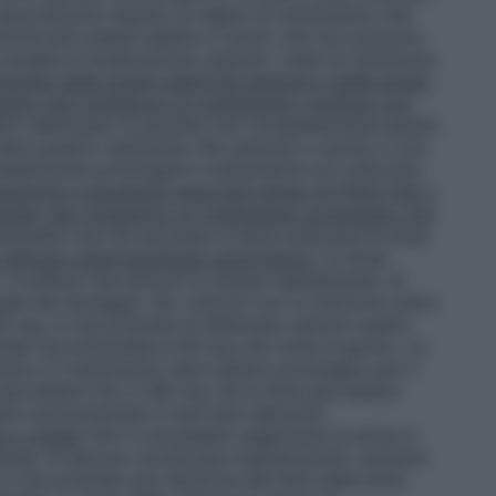
associazione rispetto ai regimi di trattamento che
azione può essere adatta a coloro che non possono
terapia di eradicazione, quando i tassi di resistenza
amento delle ulcere gastriche benigne e delle ulcere
zienti che richiedono un trattamento continuo con
tro settimane. In pazienti non completamente guariti
ltre quattro settimane. Per pazienti a rischio o con
robabilmente prolungare il trattamento e/o utilizzare
gastriche e duodenali associate all’uso di FANS (età >
nale) che richiedono un trattamento prolungato con
rattamento non ha successo si deve utilizzare la dose
 reflusso gastroesofageo sintomatica
: La dose
l sollievo dei sintomi si ottiene rapidamente. Si
ale del dosaggio. Se i sintomi non si risolvono entro
0 mg, si raccomanda di effettuare ulteriori esami.
iziale raccomandata è 60 mg una volta al giorno. La
te e il trattamento deve essere prolungato per il
iornaliere fino a 180 mg. Se la dose giornaliera
ere somministrata in due dosi separate.
a o renale
: Non è necessario aggiustare la dose in
essa. Si devono monitorare regolarmente i pazienti
 si raccomanda una riduzione del 50% della dose