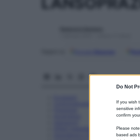
LANSOPRAZ
Redazione Starbene
1 Gennaio 2025 – Lettura 17 minuti
Google
Discover
Fon
Seguici su
Do Not Pr
Eccipienti
If you wish 
Controindicazioni
sensitive in
Posologia
confirm your
Avvertenze
Interazioni
Please note
Effetti Indesiderati
Gravidanza e Allattamento
based ads b