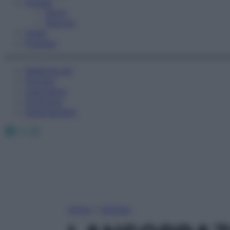
Fitness
Sport
Esercizi
Video
Podcast
Medicina AZ
Farmaci
Calcolatori
Oroscopo
Abbonamenti
Facebook
X
Instagram
Home
»
Farmaci