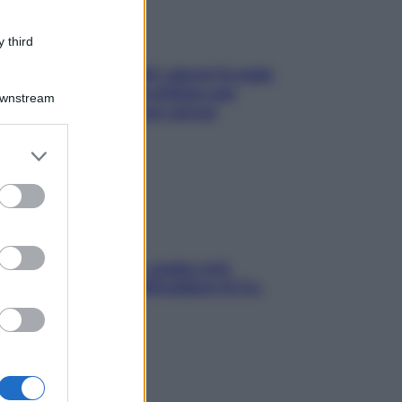
 third
Doccia, lavarsi tutti i giorni fa male
alla pelle? I miti da sfatare per
Downstream
proteggerla davvero senza
stressarla
er and store
to grant or
ed purposes
Aria condizionata: usala così,
senza rischiare raffreddore & Co.