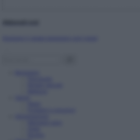
Abbonati ora!
Starbene ti regala benessere ogni mese!
Benessere
Psicologia
Rimedi naturali
Bellezza
Salute
News
Problemi e soluzioni
Alimentazione
Mangiare sano
Diete
Ricette