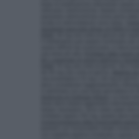
bassi di eradicazione utilizzando questa 
utilizzano claritromicina. Questa combin
assumere claritromicina come parte della 
locale al metronidazolo sono bassi.
Tratt
duodenali associate all’uso di FANS in pa
FANS
: 30 mg una volta al giorno per quat
il trattamento può essere continuato per a
ulcere difficili da cicatrizzare, si deve p
una dose più alta.
Profilassi delle ulcere 
65 o anamnesi di ulcera gastrica o duode
FANS
: 15 mg una volta al giorno. Se il t
da 30 mg una volta al giorno.
Malattia da
raccomandata è 15 mg o 30 mg al giorno. I
deve considerare l’aggiustamento individu
4 settimane con una dose giornaliera di 3
Sindrome di Zollinger–Ellison
: La dose in
dose deve essere aggiustata individualmen
tempo necessario. Sono state usate dosi g
richiesta supera 120 mg, questa deve ess
Compromissione della funzionalità epatic
pazienti con funzionalità renale comprom
con malattia epatica moderata o grave e