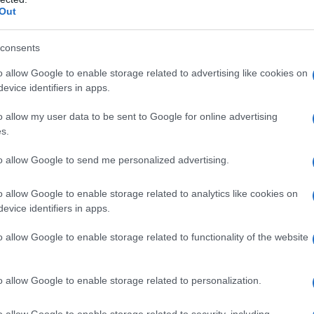
Out
ucchero, carbonato di magnesio leggero (E504),
consents
sa (E463), acido metacrilico – etile acrilato
drossido di sodio (E524), talco (E553b), polisorbato
o allow Google to enable storage related to advertising like cookies on
72), ossido di ferro giallo (E172). Altri eccipienti:
evice identifiers in apps.
ina (E460), sodio amido glicolato, crospovidone
lfato, idrogeno carbonato di sodio (E500), acido
o allow my user data to be sent to Google for online advertising
, magnesio stearato.
s.
to allow Google to send me personalized advertising.
o allow Google to enable storage related to analytics like cookies on
 qualsiasi degli eccipienti elencati al paragrafo 6.1.
evice identifiers in apps.
ato con atazanavir (vedere paragrafo 4.5).
o allow Google to enable storage related to functionality of the website
o allow Google to enable storage related to personalization.
razolo deve essere assunto una volta al giorno la
er l’eradicazione dell’
H.
pylori
quando il trattamento
o allow Google to enable storage related to security, including