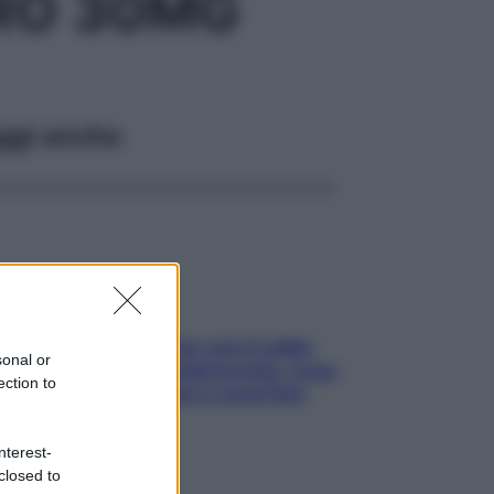
RO 30MG
ggi anche
Perché la pressione con il caldo
sonal or
scende e sale all’improvviso: cosa
ection to
succede alle donne e cosa fare
subito
nterest-
closed to