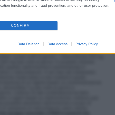
ttenuto una guarigione completa in questo lasso di
to alla stessa dose per altre 4 settimane.
Esofagite
cation functionality and fraud prevention, and other user protection.
mg una volta al giorno per 4 settimane. Per i
igione completa in questo lasso di tempo, si può
 per altre 4 settimane.
Profilassi dell’esofagite da
cessario, la dose può essere aumentata fino a 30 mg
CONFIRM
ylori
Al momento della scelta della terapia combinata
one le indicazioni locali ufficiali relative a
o (solitamente 7 giorni, a volte fino a 14 giorni) e
Data Deletion
Data Access
Privacy Policy
 La dose raccomandata è 30 mg di lansoprazolo due
ne con uno dei seguenti medicinali: – claritromicina
lina 1 g due volte al giorno; – claritromicina 250 mg
500 mg due volte al giorno. È possibile ottenere
 90% quando claritromicina è somministrata in
lina o metronidazolo. A sei mesi dal trattamento
infezione risulta basso e una ricaduta è quindi
introduzione di un regime basato su somministrazione
 amoxicillina 1 g due volte al giorno e
rno. L’utilizzo di tale combinazione ha fatto
petto a regimi basati su claritromicina. L’utilizzo può
sia possibile assumere claritromicina a scopo di
i di resistenza al metronidazolo siano ridotte.
iche benigne associate a FANS in pazienti che