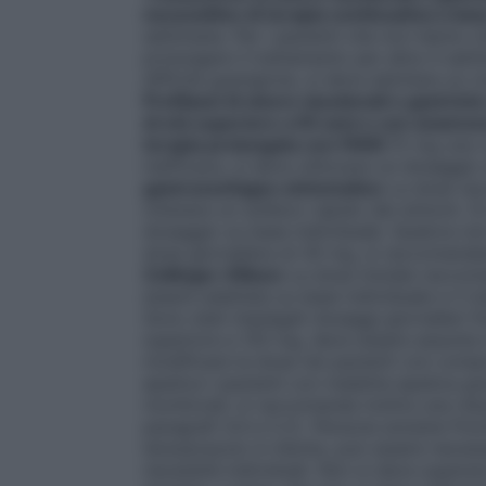
necessitino di terapia continuativa a ba
settimane. Per i pazienti che non hanno o
prolungare il trattamento per altre 4 setti
difficile guarigione, si deve adottare un 
Profilassi di ulcere duodenali e gastrich
di età superiore a 65 anni o con anamnes
terapia prolungata con FANS
15 mg una vo
inefficace, si deve utilizzare un dosaggi
gastroesofageo sintomatico
La dose rac
ottenere un sollievo rapido dai sintomi. 
dosaggio su base individuale. Qualora non 
dose giornaliera di 30 mg, si raccomandano
Zollinger–Ellison
La dose iniziale raccom
essere adattata su base individuale e il 
Sono stati impiegati dosaggi giornalieri f
superiore a 120 mg, deve essere assunta 
modificare la dose nei pazienti con comp
epatica
I pazienti con malattia epatica 
monitorati; si raccomanda inoltre una rid
paragrafi 4.4 e 5.2).
Persone anziane
Poic
lansoprazolo è ridotta, può essere necess
necessità individuali. Non si deve supera