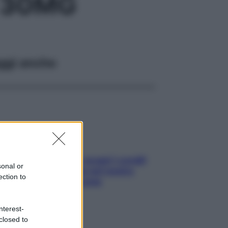
 30MG
ggi anche
Non solo Maldive: scopri i coralli
sonal or
che si nascondono nel nostro
ection to
Mediterraneo (e come
proteggerli)
nterest-
closed to