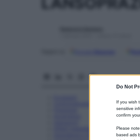
LANSOPRAZ
Redazione Starbene
1 Gennaio 2025 – Lettura 15 minuti
Google
Discover
Fon
Seguici su
Do Not Pr
Eccipienti
If you wish 
Controindicazioni
sensitive in
Posologia
confirm your
Avvertenze
Interazioni
Please note
Effetti Indesiderati
Gravidanza e Allattamento
based ads b