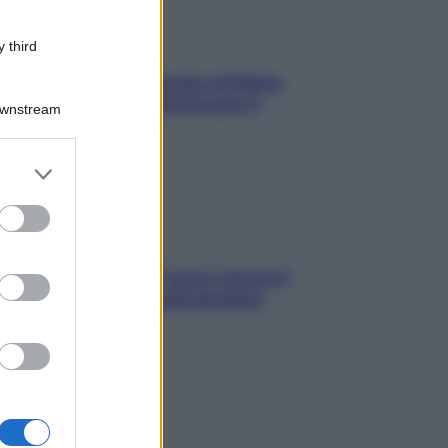
 third
In menopausa il rischio d’infarto
aumenta: è ora di rinforzare il
Downstream
cuore
er and store
to grant or
ed purposes
Contare le calorie serve ancora?
La risposta della nutrizionista