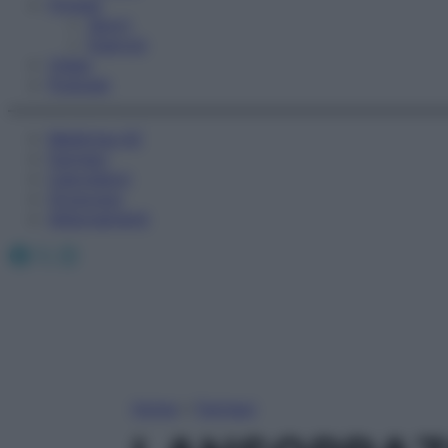
Fitness
Sport
Esercizi
Video
Podcast
Medicina AZ
Farmaci
Calcolatori
Oroscopo
Abbonamenti
Facebook
X
Instagram
Home
»
Farmaci