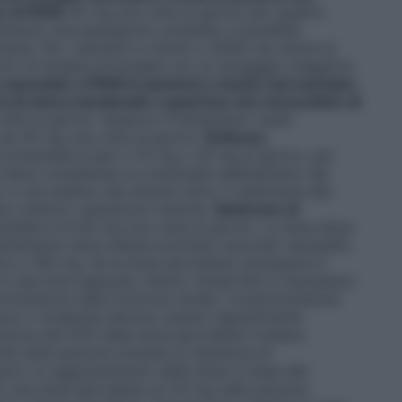
se di FANS
30 mg una volta al giorno per quattro
ttenuto una guarigione completa, è possibile
mane. Per i pazienti a rischio o affetti da ulcere di
ciclo di terapia prolungato e/o un dosaggio maggiore.
e associate a FANS in pazienti a rischio (ad esempio,
i di ulcera duodenale o gastrica) che necessitino di
lta al giorno. Qualora il trattamento risulti
o da 30 mg una volta al giorno.
Reflusso
comandata è pari a 15 mg o 30 mg al giorno, per
Si deve considerare un eventuale adattamento del
vi sia sollievo dai sintomi entro 4 settimane alla
 ulteriori valutazioni cliniche.
Sindrome di
andata è di 60 mg una volta al giorno. La dose deve
trattamento deve essere protratto secondo necessità.
ino a 180 mg. Se la dose giornaliera necessaria è
in due dosi separate.
Danno renale
Non è necessario
romissione della funzione renale.
Compromissione
grave o moderata devono essere regolarmente
uzione del 50% della dose giornaliera (vedere
hé nelle persone anziane la clearance di
ario un aggiustamento della dose in base alle
re una dose giornaliera di 30 mg nelle persone