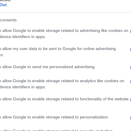
Out
crilico – etile acrilato copolimero (1:1) dispersione
dio laurilsolfato Zucchero sfere (saccarosio e
consents
1) Guscio della capsula: Gelatina Titanio diossido
 mg)
o allow Google to enable storage related to advertising like cookies on
evice identifiers in apps.
o allow my user data to be sent to Google for online advertising
s.
qualsiasi degli eccipienti elencati al paragrafo 6.1.
to allow Google to send me personalized advertising.
o allow Google to enable storage related to analytics like cookies on
evice identifiers in apps.
a deve essere assunto una volta al giorno al mattino;
H. pylori, è invece necessario assumere il medicinale
o allow Google to enable storage related to functionality of the website
alla sera.
Trattamento dell’ulcera duodenale
La dose
rno per 2 settimane. Per i pazienti che non hanno
o lasso di tempo, il trattamento prosegue alla
o allow Google to enable storage related to personalization.
tamento dell’ulcera gastrica
La dose raccomandata
imane. L’ulcera solitamente guarisce entro 4
o allow Google to enable storage related to security, including