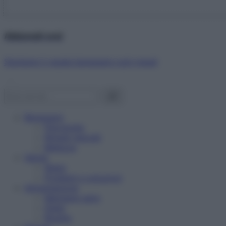
Abbonati ora!
Starbene ti regala benessere ogni mese!
Benessere
Psicologia
Rimedi naturali
Bellezza
Salute
News
Problemi e soluzioni
Alimentazione
Mangiare sano
Diete
Ricette