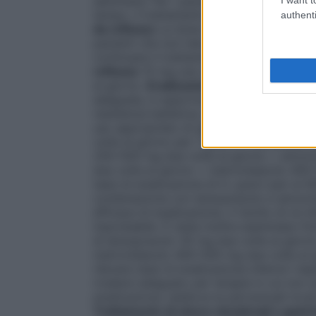
settimane. Per i pazienti che non hanno o
tempo, il trattamento può essere continua
authenti
da reflusso
La dose raccomandata è di 30 
pazienti che non hanno ottenuto una guar
continuare il trattamento alla stessa dose
reflusso
15 mg una volta al giorno. Se ne
al giorno.
Eradicazione di Helicobacter p
adeguata, è opportuno tenere in considerazi
resistenza batterica, durata del trattament
uso appropriato di agenti antibatterici.
volte al giorno per 7 giorni in combinazio
250–500 mg due volte al giorno + amoxicil
due volte al giorno + metronidazolo 400–
tassi di eradicazione di H. pylori pari al
combinazione con lansoprazolo e amoxicil
efficace di eradicazione, il rischio di re–
improbabile. È stata inoltre esaminata l’
di lansoprazolo 30 mg due volte al giorno,
metronidazolo 400–500 mg due volte al gio
rilevare tassi di eradicazione inferiori ris
rivelarsi adeguato per terapie in cui non 
eradicazione, laddove le percentuali local
Trattamento di ulcere duodenali e gastr