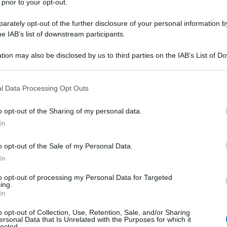
 prior to your opt-out.
rately opt-out of the further disclosure of your personal information by
he IAB’s list of downstream participants.
tion may also be disclosed by us to third parties on the IAB’s List of 
Descrizione tipo ricetta:
RR – RIPETIBILE
 that may further disclose it to other third parties.
10V IN 6MESI
 that this website/app uses one or more Google services and may gath
l Data Processing Opt Outs
Forma farmaceutica:
CAPSULE
including but not limited to your visit or usage behaviour. You may click 
GASTRORESISTENTI
 to Google and its third-party tags to use your data for below specifi
o opt-out of the Sharing of my personal data.
ogle consent section.
che. – Trattamento dell’esofagite da reflusso. –
In
icazione di Helicobacter pylori (H. pylori)
na terapia antibiotica per il trattamento di ulcere
o opt-out of the Sale of my Personal Data.
ttamento di ulcere duodenali e gastriche benigne
In
ino una terapia continuativa a base di FANS. –
 associate a FANS in pazienti a rischio (vedere
to opt-out of processing my Personal Data for Targeted
 continuativa. – Reflusso gastroesofageo sintomatico.
ing.
olo Krka è indicato per gli adulti.
In
o opt-out of Collection, Use, Retention, Sale, and/or Sharing
ersonal Data that Is Unrelated with the Purposes for which it
lected.