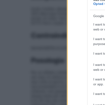
Opted 
Sodio fosfato dibasico diidrato Acido meta
30% Macrogol Polisorbato 80 Povidone So
Google 
amido di mais) Talco Titanio diossido (E17
(E171) Ferro ossido rosso (E172) (solo 15
I want t
web or d
Controindicazioni
I want t
purpose
Ipersensibilità al principio attivo o a uno 
I want 
Posologia
I want t
web or d
Per un effetto ottimale, Lansoprazolo Krk
nel caso di utilizzo per l’eradicazione di 
I want t
due volte al giorno, una al mattino e una 
or app.
raccomandata è di 30 mg una volta al gio
ottenuto una guarigione completa in quest
I want t
stessa dose per altre due settimane.
Trat
è di 30 mg una volta al giorno per 4 sett
I want t