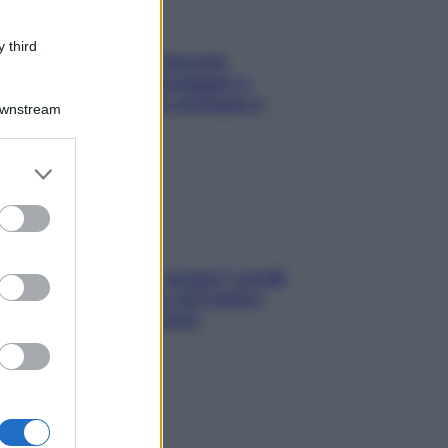
 third
Fame dopo cena? Perché
succede e 6 snack leggeri e
appetitosi che non rovinano il
Downstream
sonno
er and store
to grant or
ed purposes
Non solo Maldive: scopri i coralli
che si nascondono nel nostro
Mediterraneo (e come
proteggerli)