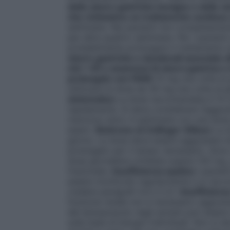
delle ulcere gastriche benigne e delle ul
che richiedono un trattamento continu
settimane. Nei pazienti non completamente
per altre quattro settimane. Per i pazienti 
probabilmente prolungare il trattamento e
ulcere gastriche e duodenali associate al
età > 65 o anamnesi di ulcera gastrica 
prolungato con FANS
15 mg una volta al 
utilizzare la dose da 30 mg una volta al 
sintomatica
La dose raccomandata è 15 mg 
rapidamente. Si deve considerare l’aggius
risolvono entro 4 settimane con una dose 
esami.
Sindrome di Zollinger–Ellison
La d
giorno. La dose deve essere aggiustata i
prolungato per il tempo necessario. Sono 
dose giornaliera richiesta supera 120 mg
frazionate.
Insufficienza epatica
I pazien
essere monitorati regolarmente e si racc
(vedere paragrafi 4.4 e 5.2).
Insufficienz
funzione renale non è necessario aggiust
del lansoprazolo negli anziani può esser
sulla base di bisogni individuali. Non si 