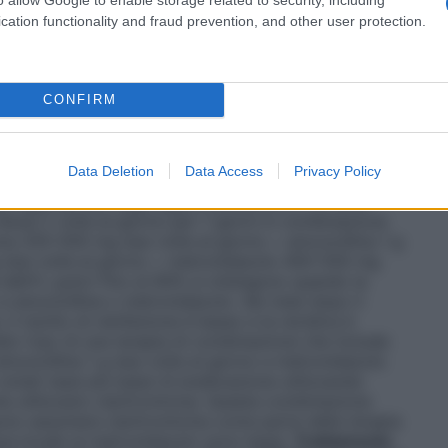
 volta al giorno per 4 settimane. L’ulcera di solito
 pazienti non completamente cicatrizzati entro
cation functionality and fraud prevention, and other user protection.
 continuato alla stessa dose per altre 4 settimane.
ta è 30 mg una volta al giorno per 4 settimane. In
entro questo periodo, il trattamento può essere
ettimane.
Profilassi dell’esofagite da reflusso
15 mg
CONFIRM
aumentata fino a 30 mg al giorno, quando necessario.
ndo si seleziona l’appropriata terapia di
e guida ufficiali locali relative alla resistenza
Data Deletion
Data Access
Privacy Policy
e in genere corrisponde a 7 giorni, ma talvolta può
uso appropriato degli agenti antibatterici. La dose
al 2 volte al giorno per 7 giorni in combinazione
ina 250–500 mg due volte al giorno + amoxicillina 1 g
mg due volte al giorno + metronidazolo 400–500 mg
dell’
H. pylori
fino al 90% si ottengono quando la
 e amoxicillina o metronidazolo. Sei mesi dopo il
il rischio di reinfezione è basso e la recidiva è
to l’uso di una terapia di combinazione che include
moxicillina 1 g due volte al giorno e metronidazolo
otati tassi più bassi di eradicazione utilizzando
he utilizzano claritromicina. Questa combinazione
no assumere claritromicina come parte della terapia
enza locale al metronidazolo sono bassi.
Trattamento