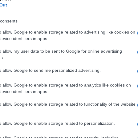
Out
consents
o di mais Ipromellosa (E464) Talco (E553b) Titanio
gero (E504) Copolimero formato da acido
o allow Google to enable storage related to advertising like cookies on
e 30% Macrogol 400 Silice colloidale anidra (E551)
evice identifiers in apps.
uro (E508) Titanio diossido (E171) Ipromellosa
o allow my user data to be sent to Google for online advertising
s.
to allow Google to send me personalized advertising.
 qualsiasi degli eccipienti elencati al paragrafo 6.1.
o allow Google to enable storage related to analytics like cookies on
ato con atazanavir (vedere paragrafo 4.5)
evice identifiers in apps.
o allow Google to enable storage related to functionality of the website
enale
La dose raccomandata è 30 mg una volta al
o allow Google to enable storage related to personalization.
ompletamente cicatrizzati entro questo periodo, il
dose per altre due settimane.
Trattamento dell’ulcera
o allow Google to enable storage related to security, including