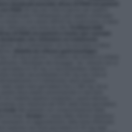
cere duodenali associate all’uso di FANS nei pazienti
o con FANS
30 mg una volta al giorno per quattro
 cicatrizzati il trattamento può essere continuato
a rischio o con ulcere difficili da cicatrizzare, si deve
/o utilizzare una dose più alta.
Profilassi delle
l’uso di FANS nei pazienti a rischio (per esempio
o duodenale) che richiedono un trattamento
giorno. Se il trattamento non ha successo si deve
giorno.
Malattia da reflusso gastroesofageo
o 30 mg al giorno. Il sollievo dei sintomi si ottiene
tamento individuale del dosaggio. Se i sintomi non si
giornaliera di 30 mg, si raccomandano ulteriori
ose iniziale raccomandata è 60 mg una volta al
ndividualmente e il trattamento deve essere
state usate dosi giornaliere fino a 180 mg. Se la
, questa deve essere somministrata in due dosi
ti con malattia epatica moderata o grave devono
omanda una riduzione del 50% della dose giornaliera
a renale
Nei pazienti con compromissione della
are la dose.
Anziani
A causa della ridotta clearance
e necessario un aggiustamento della dose effettuato
deve superare una dose giornaliera di 30 mg negli