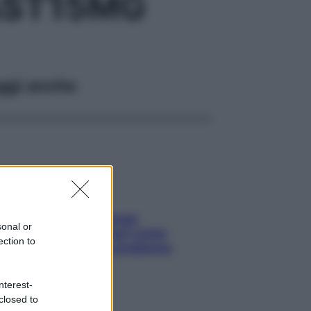
AST15MG
ggi anche
Capelli spezzati lungo
sonal or
l’attaccatura? Scopri come
ection to
risolvere l’annoso problema
nterest-
closed to