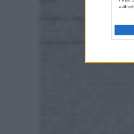
gastrica
La dose raccomandata è 30 mg una
cicatrizza entro quattro settimane, ma in
authenti
questo periodo, il trattamento può essere
Esofagite da reflusso
La dose raccomanda
pazienti non completamente cicatrizzati 
continuato alla stessa dose per altre 4 s
una volta al giorno. La dose può essere 
Eradicazione dell’
Helicobacter pylori
Qua
combinazione, si devono considerare le line
batterica, alla durata del trattamento (ch
essere prolungato fino a 14 giorni), e all’
raccomandata è 30 mg di Lansoprazolo Hex
con uno dei seguenti farmaci: claritromic
due volte al giorno claritromicina 250 
due volte al giorno I tassi di eradicazione 
claritromicina è associata a lansoprazolo
trattamento di successo dell’eradicazione, 
quindi improbabile. È stato anche esamina
lansoprazolo 30 mg due volte al giorno, a
400–500 mg due volte al giorno. Si sono n
questa combinazione rispetto ai regimi c
può essere adatta a coloro che non posso
di eradicazione, quando i tassi di resist