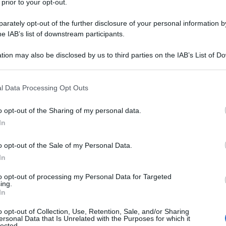
 prior to your opt-out.
rately opt-out of the further disclosure of your personal information by
he IAB’s list of downstream participants.
tion may also be disclosed by us to third parties on the IAB’s List of 
Descrizione tipo ricetta:
RR – RIPETIBILE
 that may further disclose it to other third parties.
10V IN 6MESI
 that this website/app uses one or more Google services and may gath
l Data Processing Opt Outs
Forma farmaceutica:
CAPSULE
including but not limited to your visit or usage behaviour. You may click 
GASTRORESISTENTI
 to Google and its third-party tags to use your data for below specifi
o opt-out of the Sharing of my personal data.
ogle consent section.
astroresistenti è indicato per: • Trattamento
In
ento dell’esofagite da reflusso • Profilassi
ell’
Hepcobacter pylori (H. pylori)
quando
o opt-out of the Sale of my Personal Data.
iata terapia antibiotica per il trattamento delle
In
delle ulcere gastriche benigne e delle ulcere
iinfiammatori non steroidei (FANS) nei pazienti che
to opt-out of processing my Personal Data for Targeted
ANS • Profilassi delle ulcere gastriche e duodenap
ing.
rischio (vedere paragrafo 4.2)che richiedono una
In
gastroesofageo sintomatica • Sindrome di Zolpnger–
o opt-out of Collection, Use, Retention, Sale, and/or Sharing
ersonal Data that Is Unrelated with the Purposes for which it
lected.