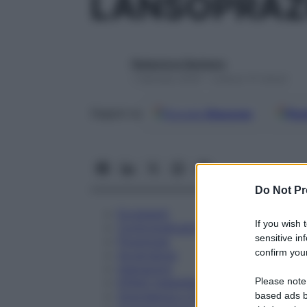
LANSOPRAZ
Redazione Starbene
1 Gennaio 2025 – Lettura 15 minuti
Google
Discover
Fon
Seguici su
Do Not Pr
Eccipienti
If you wish 
Controindicazioni
sensitive in
Posologia
confirm your
Avvertenze
Interazioni
Please note
Effetti Indesiderati
Gravidanza e Allattamento
based ads b