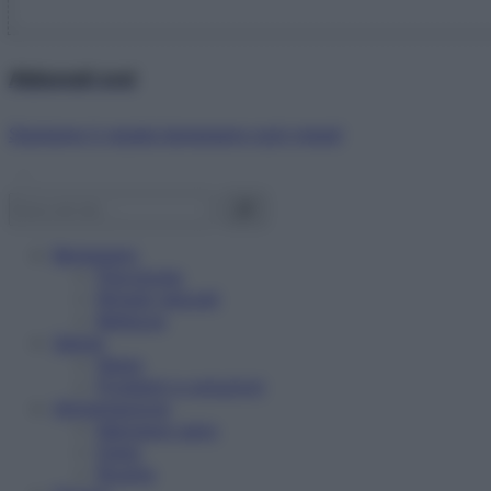
Abbonati ora!
Starbene ti regala benessere ogni mese!
Benessere
Psicologia
Rimedi naturali
Bellezza
Salute
News
Problemi e soluzioni
Alimentazione
Mangiare sano
Diete
Ricette