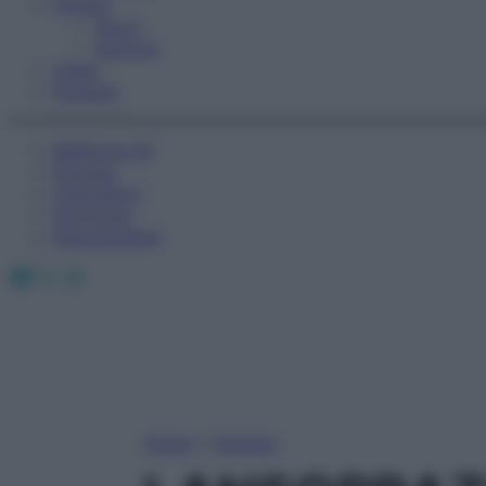
Fitness
Sport
Esercizi
Video
Podcast
Medicina AZ
Farmaci
Calcolatori
Oroscopo
Abbonamenti
Facebook
X
Instagram
Home
»
Farmaci