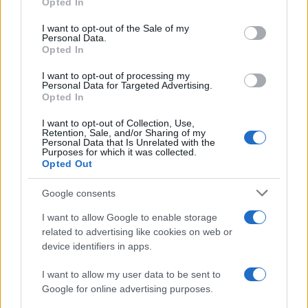
Opted In
Please note that this website/app uses one or more Google
services and may gather and store information including but
I want to opt-out of the Sale of my
Personal Data.
not limited to your visit or usage behaviour. You may click to
Opted In
grant or deny consent to Google and its third-party tags to
use your data for below specified purposes in below Google
I want to opt-out of processing my
consent section.
Personal Data for Targeted Advertising.
Opted In
I want to opt-out of Collection, Use,
Retention, Sale, and/or Sharing of my
Personal Data that Is Unrelated with the
Purposes for which it was collected.
Opted Out
Google consents
I want to allow Google to enable storage
related to advertising like cookies on web or
device identifiers in apps.
I want to allow my user data to be sent to
Google for online advertising purposes.