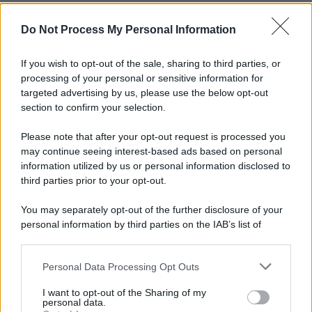
Do Not Process My Personal Information
If you wish to opt-out of the sale, sharing to third parties, or
processing of your personal or sensitive information for
targeted advertising by us, please use the below opt-out
section to confirm your selection.
Please note that after your opt-out request is processed you
may continue seeing interest-based ads based on personal
information utilized by us or personal information disclosed to
third parties prior to your opt-out.
You may separately opt-out of the further disclosure of your
personal information by third parties on the IAB’s list of
downstream participants.
Personal Data Processing Opt Outs
This information may also be disclosed by us to third parties
on the IAB’s List of Downstream Participants that may further
I want to opt-out of the Sharing of my
disclose it to other third parties.
personal data.