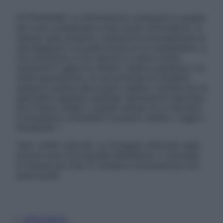
ATTENZIONE: Le informazioni contenute in questo
sito sono presentate a solo scopo informativo, in
nessun caso possono costituire la formulazione di
una diagnosi o la prescrizione di un trattamento, e
non intendono e non devono in alcun modo
sostituire il rapporto diretto medico-paziente o la
visita specialistica. Si raccomanda di chiedere
sempre il parere del proprio medico curante e/o di
specialisti riguardo qualsiasi indicazione riportata.
Se si hanno dubbi o quesiti sull’uso di un farmaco
è necessario contattare il proprio medico. Leggi il
Disclaimer »
Tutti i diritti riservati. Le immagini utilizzate negli
articoli sono di proprietà dell’editore o concesse
in licenza per l’uso. È vietata la riproduzione non
autorizzata.
Informativa