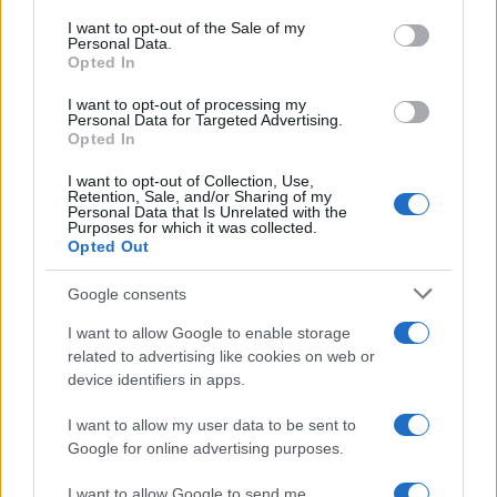
services and may gather and store information including but
I want to opt-out of the Sale of my
Personal Data.
not limited to your visit or usage behaviour. You may click to
Opted In
grant or deny consent to Google and its third-party tags to
use your data for below specified purposes in below Google
I want to opt-out of processing my
consent section.
Personal Data for Targeted Advertising.
Opted In
I want to opt-out of Collection, Use,
Retention, Sale, and/or Sharing of my
Personal Data that Is Unrelated with the
Purposes for which it was collected.
Opted Out
Google consents
I want to allow Google to enable storage
related to advertising like cookies on web or
device identifiers in apps.
I want to allow my user data to be sent to
Google for online advertising purposes.
I want to allow Google to send me