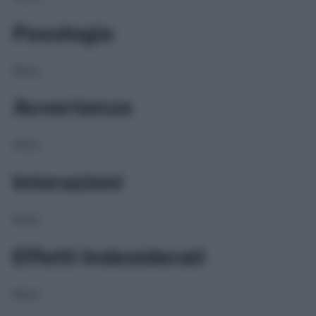
Posologia
NULL
Avvertenze
NULL
Interazioni
NULL
Effetti Indesiderati
NULL