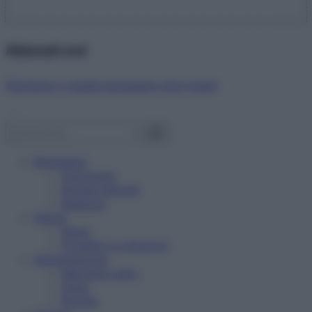
Abbonati ora!
Starbene ti regala benessere ogni mese!
Benessere
Psicologia
Rimedi naturali
Bellezza
Salute
News
Problemi e soluzioni
Alimentazione
Mangiare sano
Diete
Ricette