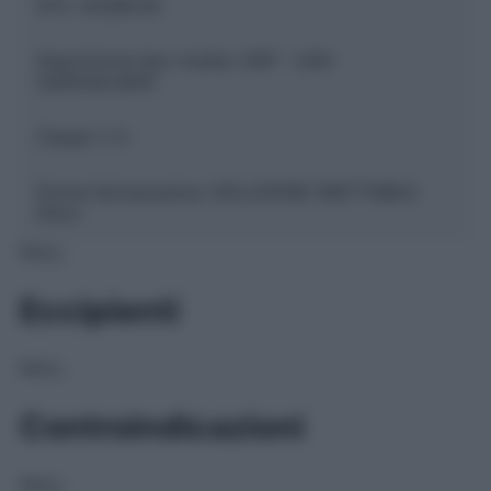
ATC:
A02BC05
Descrizione tipo ricetta:
OSP – USO
OSPEDALIERO
Classe 1:
H
Forma farmaceutica:
SOLUZIONE INIETTABILE
POLV
NULL
Eccipienti
NULL
Controindicazioni
NULL