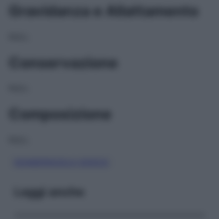
Gravidanza e Allattamento
NULL
Conservazione
NULL
Composizione
NULL
ESOMEPRAZOLO SODICO
Leggi anche