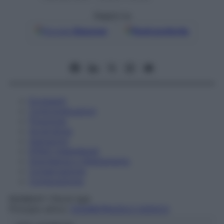
Seguici su
Google
Discover
Fonti preferite
Eccipienti
Controindicazioni
Posologia
Avvertenze
Interazioni
Effetti Indesiderati
Gravidanza e Allattamento
Conservazione
Composizione
RANBAXY ITALIA SpA
Principio attivo:
ESOMEPRAZOLO SODICO