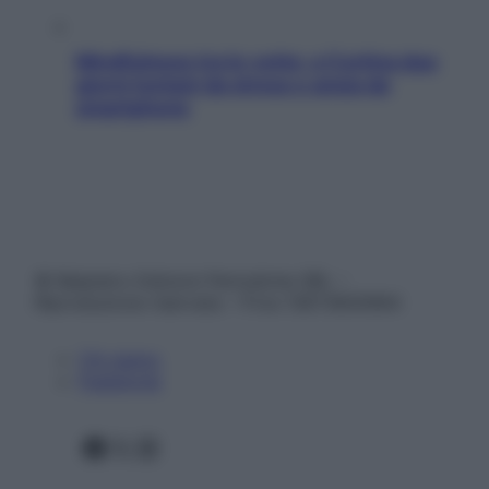
Mindfulness tra le vette: a Cortina due
giorni lontani da stress e ansia da
smartphone
© Belpietro Edizioni Periodiche SRL –
Riproduzione riservata – P.Iva 13673600964
Chi siamo
Pubblicità
Facebook
X
Instagram