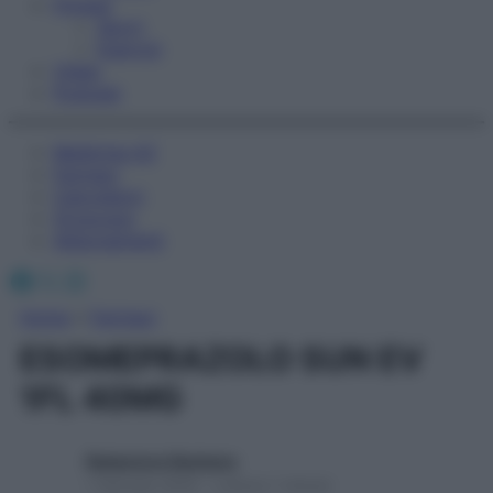
Fitness
Sport
Esercizi
Video
Podcast
Medicina AZ
Farmaci
Calcolatori
Oroscopo
Abbonamenti
Facebook
X
Instagram
Home
»
Farmaci
ESOMEPRAZOLO SUN EV
1FL 40MG
Redazione Starbene
1 Gennaio 2025 – Lettura 1 minuto