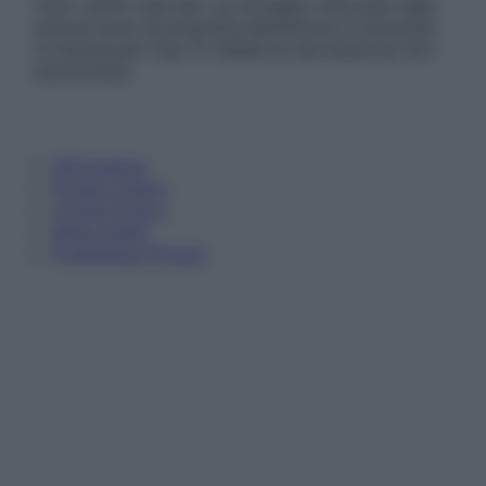
Tutti i diritti riservati. Le immagini utilizzate negli
articoli sono di proprietà dell’editore o concesse
in licenza per l’uso. È vietata la riproduzione non
autorizzata.
Informativa
Privacy Policy
Cookie Policy
Note Legali
Preferenze Privacy