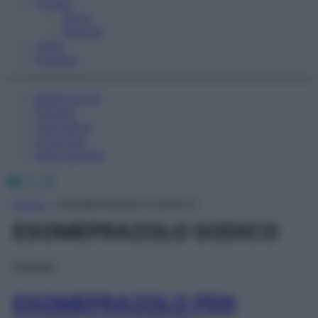
Fitness
Sport
Esercizi
Video
Podcast
Medicina AZ
Farmaci
Calcolatori
Oroscopo
Abbonamenti
Facebook
X
Instagram
Home
»
ESOMEPRAZOLO SODICO
ESOMEPRAZOLO SODICO
Farmaci
ESOMEPRAZOLO PEN