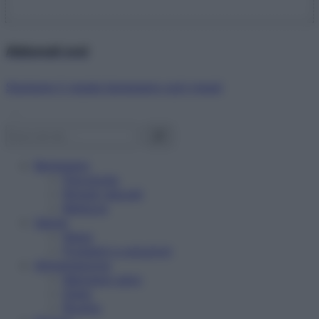
Abbonati ora!
Starbene ti regala benessere ogni mese!
Benessere
Psicologia
Rimedi naturali
Bellezza
Salute
News
Problemi e soluzioni
Alimentazione
Mangiare sano
Diete
Ricette