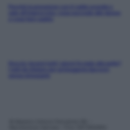
Perché la pressione con il caldo scende e
sale all’improvviso: cosa succede alle donne
e cosa fare subito
Doccia, lavarsi tutti i giorni fa male alla pelle?
I miti da sfatare per proteggerla davvero
senza stressarla
© Belpietro Edizioni Periodiche SRL –
Riproduzione riservata – P.Iva 13673600964