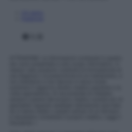
Chi siamo
Pubblicità
Facebook
X
Instagram
ATTENZIONE: Le informazioni contenute in questo
sito sono presentate a solo scopo informativo, in
nessun caso possono costituire la formulazione di
una diagnosi o la prescrizione di un trattamento, e
non intendono e non devono in alcun modo
sostituire il rapporto diretto medico-paziente o la
visita specialistica. Si raccomanda di chiedere
sempre il parere del proprio medico curante e/o di
specialisti riguardo qualsiasi indicazione riportata.
Se si hanno dubbi o quesiti sull’uso di un farmaco
è necessario contattare il proprio medico. Leggi il
Disclaimer »