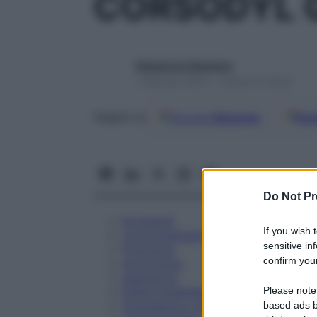
CORSODYL G
Redazione Starbene
1 Gennaio 2025 – Lettura 6 minuti
Google
Discover
Fon
Seguici su
Do Not Pr
Eccipienti
If you wish 
Controindicazioni
sensitive in
Posologia
confirm your
Avvertenze
Interazioni
Please note
Effetti Indesiderati
Gravidanza e Allattamento
based ads b