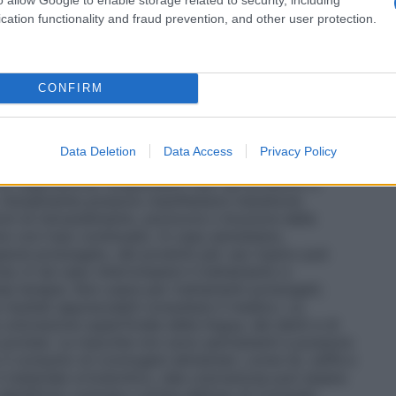
2 anni, Corsodyl deve essere utilizzato solo su
cation functionality and fraud prevention, and other user protection.
CONFIRM
ontatto con gli occhi e le orecchie. Se il prodotto
hie, lavare prontamente con acqua. Il prodotto è solo
o di dolore, gonfiore o irritazione della bocca,
Data Deletion
Data Access
Privacy Policy
l medico o il dentista. In caso di comparsa di
 di respirazione, sospendere l’uso del prodotto e
Inizialmente possono manifestarsi transitorie
oni di intorpidimento, pizzicore o bruciore della
no con l’uso continuato. In caso persistano,
 specie prolungato, dei prodotti per uso topico può
ne; in tal caso interrompere il trattamento e
nea terapia. Non usare per trattamenti prolungati;
isultati apprezzabili consultare il medico. La
lorazione superficiale della lingua, dei denti e di
ni e protesi. Le macchie non sono permanenti e possono
 il consumo di cromogeni alimentari, come tè, caffè e
il materiale ortodontico, tale colorazione può essere
 dentifricio comune o prima dell’uso di Corsodyl