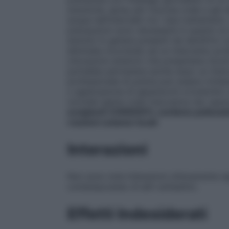
soluzione, spray per mucosa orale e gel 
acqua nell’intervallo tra i due trattamenti
precauzioni sono necessarie in quanto la
anionici in genere presenti nei dentifrici 
eliminata ricorrendo ad un intervento prof
otturazioni anteriori che presentano bordi 
potrebbe permanere anche dopo un interve
professionale di pulizia può essere richie
o applicazione di apparecchi ortodontici 
normale igiene orale meccanica (es: spa
eccipienti
CORSODYL contiene poliossieti
reazioni cutanee locali
.
Interazioni
Non sono note interazioni clinicamente sign
contemporaneo di altri antisettici.
Effetti Indesiderati