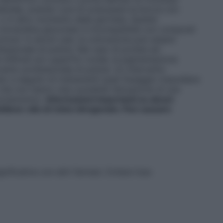
dentale, avendo cura di sciacquare la bocca con
, o in altro momento della giornata. Queste
 clorexidina gluconato è incompatibile con composti
comuni. In alcuni casi, la colorazione può essere
essionale di pulizia. Nel caso di protesi ed
infiltrati e/o superfici ruvide, la pigmentazione
nto professionale di pulizia. Un intervento
sto a seguito di trattamenti quali fissaggio mascellare
che non hanno reso possibile l’attuazione di una
zzolamento).
Informazioni importanti su alcuni
lene-olio di ricino idrogenato. Può causare
ificative con altri farmaci. Evitare l’uso