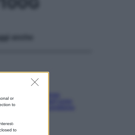
/100G
ggi anche
Capelli spezzati lungo
sonal or
l’attaccatura? Scopri come
ection to
risolvere l’annoso problema
nterest-
closed to