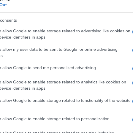
Out
consents
 qualsiasi degli eccipienti elencati nel paragrafo 6.1.
o allow Google to enable storage related to advertising like cookies on
evice identifiers in apps.
o allow my user data to be sent to Google for online advertising
s.
re 10 ml di Corsodyl nell’apposito bicchierino e
e volte al giorno fino a completa remissione della
to allow Google to send me personalized advertising.
osi proseguire il trattamento per altre 48 ore una
 prodotto non va diluito. Sputare dopo l’uso.
Spray per
o allow Google to enable storage related to analytics like cookies on
 sulle gengive 2 volte al giorno. Il dosaggio
evice identifiers in apps.
 0,14 ml/per spruzzo) due volte al giorno, al mattino
su denti e gengive 2 cm di gel per un minuto, una o
o allow Google to enable storage related to functionality of the website
olino morbido o le dita.Nei portatori di protesi
cola quantità di gel sulle superfici che vengono a
otto in eccesso. Non sciacquare la bocca dopo
o allow Google to enable storage related to personalization.
te per gli adulti sono adeguate anche per l’uso nei
 in poi, salvo diversa prescrizione del medico o del
o allow Google to enable storage related to security, including