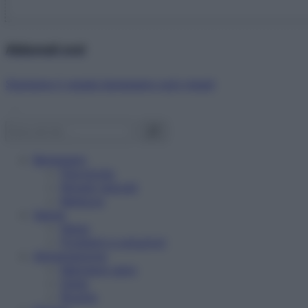
Abbonati ora!
Starbene ti regala benessere ogni mese!
Benessere
Psicologia
Rimedi naturali
Bellezza
Salute
News
Problemi e soluzioni
Alimentazione
Mangiare sano
Diete
Ricette