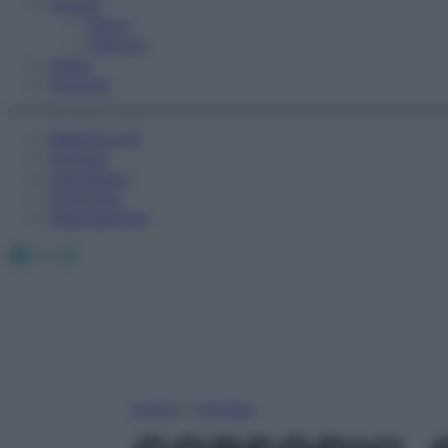
Fitness
Sport
Esercizi
Video
Podcast
Medicina AZ
Farmaci
Calcolatori
Oroscopo
Abbonamenti
Facebook
X
Instagram
Home
»
Farmaci