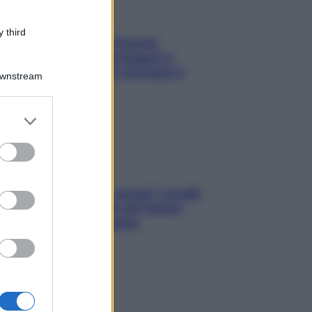
 third
Fame dopo cena? Perché
succede e 6 snack leggeri e
appetitosi che non rovinano il
Downstream
sonno
er and store
to grant or
ed purposes
Non solo Maldive: scopri i coralli
che si nascondono nel nostro
Mediterraneo (e come
proteggerli)