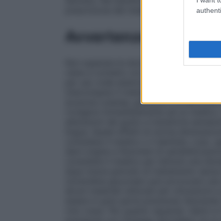
dentista. Nei bambini di età inferiore ai 1
prescrizione del medico o del dentista.
authenti
Avvertenze
Non superare le dosi indicate. Evitare il c
viene a contatto con gli occhi o le orecc
per uso orale esterno; non ingerire. In cas
interrompere il trattamento e consultare i
eruzione cutanea, gonfiore o di difficoltà
rivolgersi immediatamente ad un medico. 
alterazioni del gusto e transitorie sensazi
lingua. Questi effetti di norma diminuisco
consultare il medico o il dentista. L’uso,
dare origine a fenomeni di sensibilizzazio
consultare il medico per istituire una ido
dopo breve periodo di trattamento senza r
clorexidina gluconato può provocare una co
alcuni materiali utilizzati per otturazio
essere in gran parte prevenute riducendo
vino rosso. Per quanto riguarda i denti e 
prevenuta con l’impiego giornaliero di un