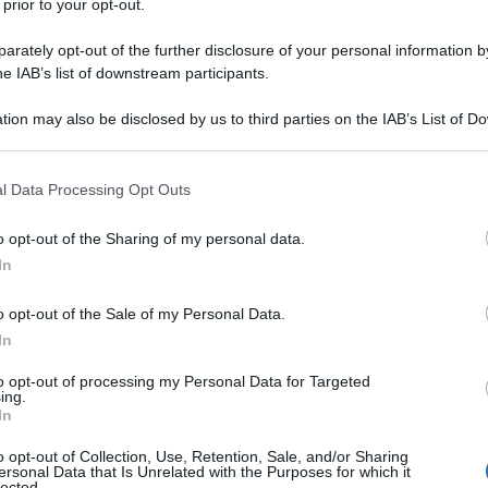
 prior to your opt-out.
rately opt-out of the further disclosure of your personal information by
he IAB’s list of downstream participants.
TO
tion may also be disclosed by us to third parties on the IAB’s List of 
Descrizione tipo ricetta:
OTC – LIBERA
 that may further disclose it to other third parties.
VENDITA
 that this website/app uses one or more Google services and may gath
l Data Processing Opt Outs
Forma farmaceutica:
GEL DENTALE
including but not limited to your visit or usage behaviour. You may click 
 to Google and its third-party tags to use your data for below specifi
e prima e dopo estrazioni dentarie o piccoli
o opt-out of the Sharing of my personal data.
ogle consent section.
 nella prevenzione di gengiviti e periodontiti
In
ntaria. Azione protettiva contro le infezioni nei
tività antisettica su denti e gengive.
o opt-out of the Sale of my Personal Data.
In
to opt-out of processing my Personal Data for Targeted
ing.
In
rale: poliossietilene-olio di ricino idrogenato
,
 di menta, alcool etilico (96%), acqua depurata .
o opt-out of Collection, Use, Retention, Sale, and/or Sharing
lio di ricino idrogenato
, idrossipropilcellulosa, sodio
ersonal Data that Is Unrelated with the Purposes for which it
l isopropilico, acqua depurata.
lected.