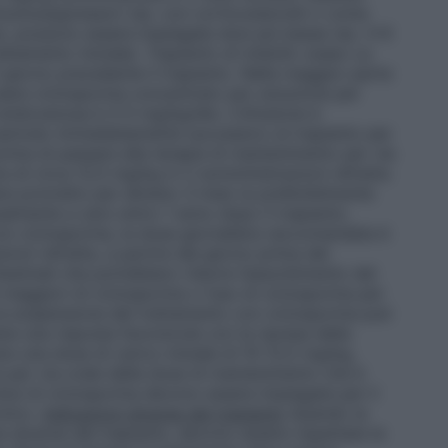
mmunosoppressori (es. con corticosteroidi o come
ce), possono essere impiegate dosi più basse (es. 3-6
rattamento iniziale).
Trapianto di midollo osseo
La
l giorno precedente il trapianto. Nella maggior parte
usare ciclosporina concentrato per soluzione per
endovenosa è 3-5 mg/kg/die. L’infusione è
 periodo immediatamente successivo al trapianto per
rima di passare alla terapia di mantenimento per via
ra di circa 12,5 mg/kg in 2 somministrazioni refratte.
re protratto per almeno 3 mesi (e preferibilmente
ualmente a zero entro 1 anno dopo il trapianto.
 con ciclosporina, la dose giornaliera raccomandata è
oni refratte, a partire dal giorno prima del
ntestinali che potrebbero ridurre l’assorbimento del
aggiori di ciclosporina o l’uso di ciclosporina per
la sospensione del trattamento con ciclosporina può
ene una risposta favorevole con la ripresa della
are una dose di carico iniziale di 10-12,5 mg/kg,
a per via orale della dose di mantenimento che è
osi di ciclosporina devono essere impiegate per il
onico.
Indicazioni diverse dal trapianto
Quando la
te diverse dal trapianto, devono essere rispettate le