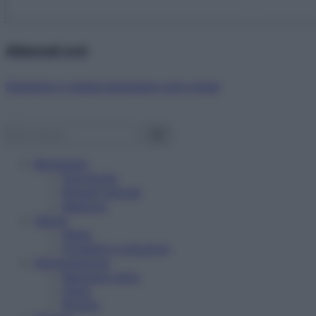
Abbonati ora!
Starbene ti regala benessere ogni mese!
Benessere
Psicologia
Rimedi naturali
Bellezza
Salute
News
Problemi e soluzioni
Alimentazione
Mangiare sano
Diete
Ricette