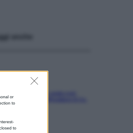
ggi anche
Aria condizionata: usala così,
sonal or
senza rischiare raffreddore & Co.
ection to
nterest-
closed to