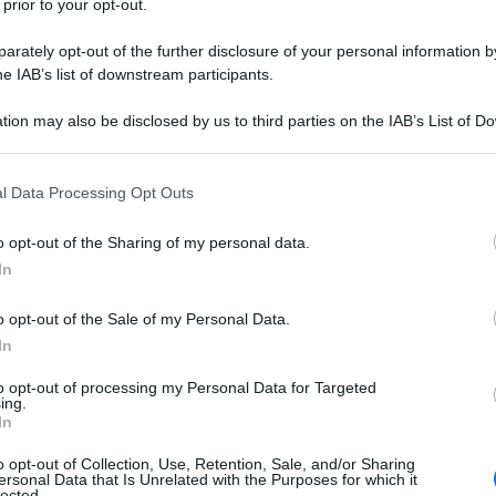
 prior to your opt-out.
rately opt-out of the further disclosure of your personal information by
he IAB’s list of downstream participants.
tion may also be disclosed by us to third parties on the IAB’s List of 
Descrizione tipo ricetta:
RNR – NON
 that may further disclose it to other third parties.
RIPETIBILE (EX S/F)
 that this website/app uses one or more Google services and may gath
l Data Processing Opt Outs
Forma farmaceutica:
CAPSULE MOLLI
including but not limited to your visit or usage behaviour. You may click 
 to Google and its third-party tags to use your data for below specifi
gano
Prevenzione del rigetto del trapianto d’organo
o opt-out of the Sharing of my personal data.
ogle consent section.
di trapianto in pazienti che hanno ricevuto
In
ppressive.
Trapianto di midollo osseo
Prevenzione
llo osseo e di cellule staminali. Profilassi o
o opt-out of the Sale of my Personal Data.
erso ospite (graft-versus-host disease, GVHD).
In
endogena
Trattamento dell’uveite posteriore o
io di grave perdita della funzione visiva, in pazienti
to opt-out of processing my Personal Data for Targeted
 risultate efficaci o provocano effetti indesiderati
ing.
ehçet con ripetuti attacchi infiammatori a carico della
In
neurologiche.
Sindrome nefrosica
Sindrome nefrosica
 dovuta a glomerulopatie primarie quali nefropatia a
o opt-out of Collection, Use, Retention, Sale, and/or Sharing
ersonal Data that Is Unrelated with the Purposes for which it
 e segmentaria o glomerulonefrite membranosa.
lected.