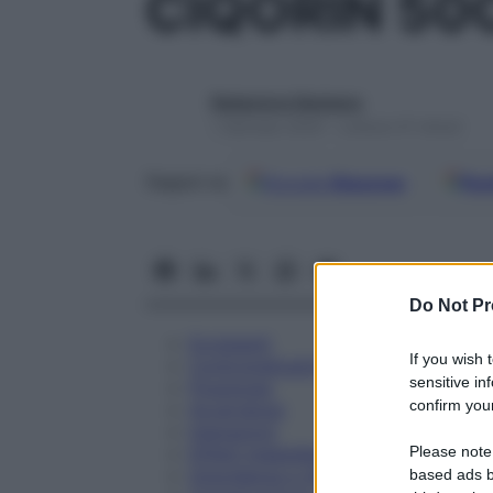
CIQORIN 50
Redazione Starbene
1 Gennaio 2025 – Lettura 41 minuti
Google
Discover
Fon
Seguici su
Do Not Pr
Eccipienti
If you wish 
Controindicazioni
sensitive in
Posologia
confirm your
Avvertenze
Interazioni
Please note
Effetti Indesiderati
Gravidanza e Allattamento
based ads b