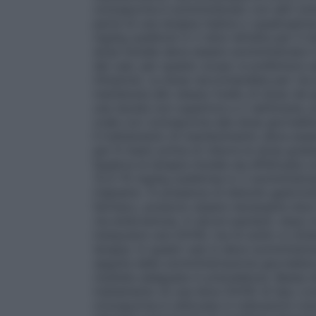
ciclosporina è somministrato con altri i
parte di una terapia triplice o quadrupli
mg/kg suddivisi in 2 dosi refratte per il t
dose iniziale deve essere somministrata i
dei casi, per questo scopo si preferisce 
infusione. La dose raccomandata per via 
mantenuta allo stesso livello di dose nel
una durata non superiore a 2 settimane, p
orale con ciclosporina alla dose giornalie
Il trattamento di mantenimento deve esse
per 6 mesi) prima di ridurre la dose grad
Qualora la terapia iniziale sia effettuata
12,5-15 mg/kg suddivisa in 2 somministrazi
trapianto. In presenza di disturbi gastroi
farmaco, possono essere necessarie dosi m
via endovenosa. In alcuni pazienti, dopo 
instaurarsi una GVHD, ma di solito si otti
terapia. In questi casi si deve somministr
seguita dalla somministrazione giornalier
risultata adeguata in precedenza. Basse d
trattamento di una lieve GVHD di tipo cr
ciclosporina è utilizzata in indicazioni no