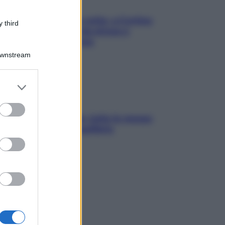
Mindfulness tra le vette: a Cortina
 third
due giorni lontani da stress e
ansia da smartphone
Downstream
er and store
to grant or
ed purposes
SOS pelle irritabile: tutte le mosse
per riportarla in equilibrio