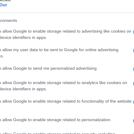
ntenere la remissione della malattia. Può essere
Out
indotta da corticosteroidi, consentendone la
to dell’artrite reumatoide severa in fase
consents
rave in pazienti in cui la terapia convenzionale è
pica
Ciqorin è indicato nei pazienti con dermatite
o allow Google to enable storage related to advertising like cookies on
pia sistemica.
evice identifiers in apps.
o allow my user data to be sent to Google for online advertising
s.
Macrogolglicerolo idrossistearato Glicerolo
to allow Google to send me personalized advertising.
englicole Etanolo, anidro D,L-α-tocoferolo
(10 mg)
olo (85%) Sorbitolo liquido (non-cristallizabile)
o allow Google to enable storage related to analytics like cookies on
affina liquida
(25 e 50 mg)
Costituenti della capsula
:
 (non-cristallizabile) (E420) Glicina Titanio diossido
evice identifiers in apps.
a liquida
(100 mg)
Costituenti della capsula
: Gelatina
tallizabile) (E420) Glicina Titanio diossido (E171)
o allow Google to enable storage related to functionality of the website
uida
o allow Google to enable storage related to personalization.
o allow Google to enable storage related to security, including