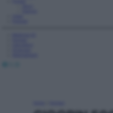
Fitness
Sport
Esercizi
Video
Podcast
Medicina AZ
Farmaci
Calcolatori
Oroscopo
Abbonamenti
Facebook
X
Instagram
Home
»
Farmaci