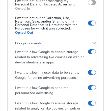
I want to opt-out of processing my
consent section.
Personal Data for Targeted Advertising.
Opted In
I want to opt-out of Collection, Use,
Retention, Sale, and/or Sharing of my
Personal Data that Is Unrelated with the
Purposes for which it was collected.
Opted Out
Google consents
I want to allow Google to enable storage
related to advertising like cookies on web or
device identifiers in apps.
I want to allow my user data to be sent to
Google for online advertising purposes.
I want to allow Google to send me
personalized advertising.
I want to allow Google to enable storage
related to analytics like cookies on web or