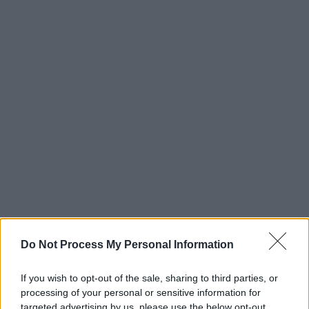
Do Not Process My Personal Information
If you wish to opt-out of the sale, sharing to third parties, or
processing of your personal or sensitive information for
targeted advertising by us, please use the below opt-out