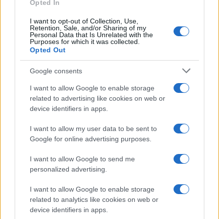
Opted In
I want to opt-out of Collection, Use,
Retention, Sale, and/or Sharing of my
Personal Data that Is Unrelated with the
Purposes for which it was collected.
Opted Out
Google consents
I want to allow Google to enable storage
related to advertising like cookies on web or
device identifiers in apps.
I want to allow my user data to be sent to
Google for online advertising purposes.
I want to allow Google to send me
personalized advertising.
I want to allow Google to enable storage
related to analytics like cookies on web or
device identifiers in apps.