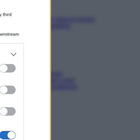
 third
SOS pelle irritabile: tutte le mosse
per riportarla in equilibrio
Downstream
er and store
to grant or
ed purposes
Capelli spezzati lungo
l’attaccatura? Scopri come
risolvere l’annoso problema