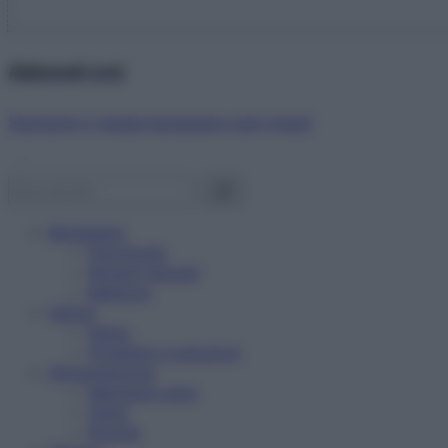
Abbonati ora!
Starbene ti regala benessere ogni mese!
Benessere
Psicologia
Rimedi naturali
Bellezza
Salute
News
Problemi e soluzioni
Alimentazione
Mangiare sano
Diete
Ricette