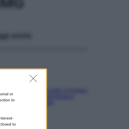
5MG
ggi anche
Mindfulness tra le vette: a Cortina
sonal or
due giorni lontani da stress e
ection to
ansia da smartphone
nterest-
closed to