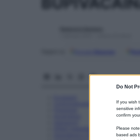
BUPIVACAIN
Redazione Starbene
1 Gennaio 2025 – Lettura 22 minuti
Google
Discover
Fon
Seguici su
Do Not Pr
Eccipienti
If you wish 
Controindicazioni
sensitive in
Posologia
confirm your
Avvertenze
Interazioni
Please note
Effetti Indesiderati
Gravidanza e Allattamento
based ads b