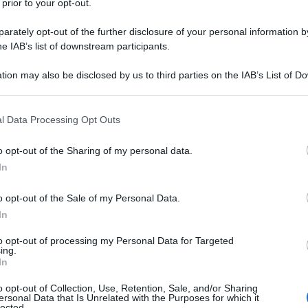
 prior to your opt-out.
rately opt-out of the further disclosure of your personal information by
he IAB’s list of downstream participants.
ATO
tion may also be disclosed by us to third parties on the IAB’s List of 
Descrizione tipo ricetta:
RNR – NON
 that may further disclose it to other third parties.
RIPETIBILE (EX S/F)
 that this website/app uses one or more Google services and may gath
l Data Processing Opt Outs
Forma farmaceutica:
SOLUZIONE
including but not limited to your visit or usage behaviour. You may click 
INIETTABILE
 to Google and its third-party tags to use your data for below specifi
o opt-out of the Sharing of my personal data.
ogle consent section.
ilizzare in ogni tipo di anestesia periferica: –
In
gionale –blocco simpatico –blocco endovenoso
atamente alla forma senza vasocostrittore) –
o opt-out of the Sale of my Personal Data.
dea BUPIVACAINA CLORIDRATO S.A.L.F. è quindi
In
 generale, ortopedia, oculistica, otorinolaringoiatria,
rmatologia, sia impiegata da sola sia associata a
to opt-out of processing my Personal Data for Targeted
. 2,5 mg/ml soluzione iniettabile
BUPIVACAINA
ing.
niettabile
• Anestesia chirurgica negli adulti e nei
In
stione del dolore acuto negli adulti, negli infanti e
o opt-out of Collection, Use, Retention, Sale, and/or Sharing
ersonal Data that Is Unrelated with the Purposes for which it
lected.