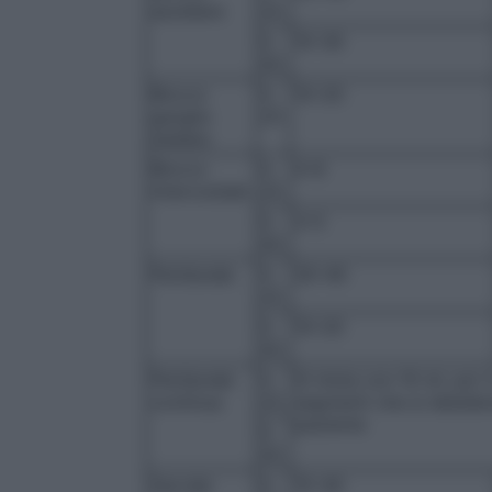
ascellare
25
0,
10–30
50
Blocco
0,
10–20
ganglio
25
stellato
Blocco
0,
4–8
intercostale
25
0,
3–5
50
Peridurale
0,
30–40
25
0,
10–20
50
Peridurale
0,
Si inizia con 10 ml, poi
continua
25
segmenti che si desider
paziente
0,
50
Sacrale
0,
15–40