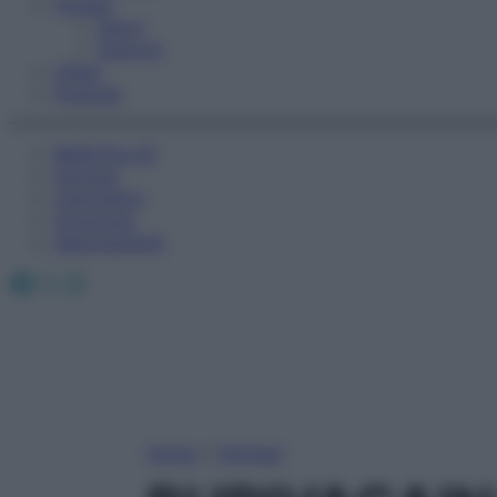
Fitness
Sport
Esercizi
Video
Podcast
Medicina AZ
Farmaci
Calcolatori
Oroscopo
Abbonamenti
Facebook
X
Instagram
Home
»
Farmaci