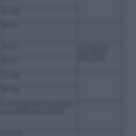
50–150
25–50
10–20
La dose è per
ogni spazio
intercostale
15–25
75–100
50–100
 3–5–8 ml ogni 4–6 ore, secondo i
ano anestetizzare e l’età del
37,5–100