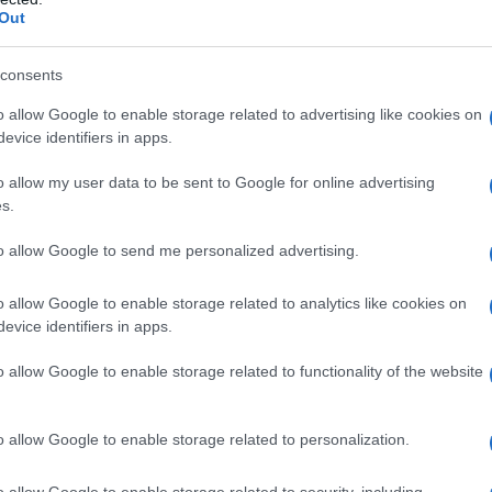
Out
consents
ATO S.A.L.F. 2,5 mg/ml soluzione iniettabile
sodio
) acido cloridrico (regolatore di pH) acqua per
o allow Google to enable storage related to advertising like cookies on
DRATO S.A.L.F. 5 mg/ml soluzione iniettabile
sodio
evice identifiers in apps.
) acido cloridrico (regolatore di pH) acqua per
DRATO S.A.L.F. 10 mg/ml iperbarica soluzione
o allow my user data to be sent to Google for online advertising
preparazioni iniettabili.
sodio idrossido (regolatore
s.
)
La densità relativa delle soluzioni è 1,026 a 20°C
to allow Google to send me personalized advertising.
o allow Google to enable storage related to analytics like cookies on
evice identifiers in apps.
 anestetici locali di tipo amidico, ad altre sostanze
o allow Google to enable storage related to functionality of the website
chimico o ad uno qualsiasi degli eccipienti.Anestesia
. Anestesia intravenosa regionale (Bier Block) in
ina Cloridrato nel circolo potrebbe provocare
o allow Google to enable storage related to personalization.
idanza accertata o presunta (vedere punto 4.6)
prese in considerazione in caso di anestesia
istema nervoso centrale, come meningite, tumori,
o allow Google to enable storage related to security, including