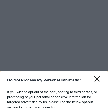
Do Not Process My Personal Information
If you wish to opt-out of the sale, sharing to third parties, or
processing of your personal or sensitive information for
targeted advertising by us, please use the below opt-out
section to confirm your selection.