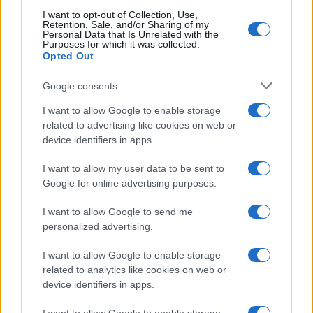
I want to opt-out of Collection, Use,
Retention, Sale, and/or Sharing of my
Personal Data that Is Unrelated with the
Purposes for which it was collected.
Opted Out
Google consents
I want to allow Google to enable storage
related to advertising like cookies on web or
device identifiers in apps.
I want to allow my user data to be sent to
Google for online advertising purposes.
I want to allow Google to send me
personalized advertising.
I want to allow Google to enable storage
related to analytics like cookies on web or
device identifiers in apps.