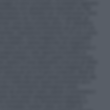
dosaggio di azoto protossido e di anestetici aggiuntivi
l’anestesia sono generalmente disponibili nei fogli
l’associazione con anestetici per via endovenosa, verrà
ll’anestetico per via endovenosa. In generale, gli
ilizzato come unico principio attivo, non dipendono
on dovrebbe essere somministrato per più di 12 ore
idollare. L’esposizione ininterrotta (>24 ore) a azoto
ione midollare. Come analgesico Azoto protossido
etico/sedativo (sempre associato ad ossigeno) a
 il dolore, ha azione sedativa e riduce l’agitazione, e
onsapevolezza o sulla capacità di sostenere un
iflessi rimangono invariati a queste concentrazioni.
ffetto sedativo è dose–dipendente come pure gli effetti
l paziente di azoto protossido come analgesico deve
 ripetuta per più di 15 giorni consecutivi. Modo di
o protossido deve essere sempre somministrato alla
 se il medicinale può essere somministrato ed in
rmetta la rianimazione d’emergenza cardio–
ruzioni del personale medico quando si somministra il
tossido deve essere adeguatamente preparato e
ere somministrato con attrezzature adeguate, in
 un immediato ricambio d’aria, con sistemi di