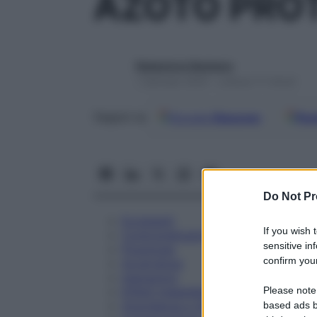
AZOTO PRO
Redazione Starbene
1 Gennaio 2025 – Lettura 17 minuti
Google
Discover
Fon
Seguici su
Do Not Pr
Eccipienti
If you wish 
Controindicazioni
sensitive in
Posologia
confirm your
Avvertenze
Interazioni
Please note
Effetti Indesiderati
Gravidanza e Allattamento
based ads b