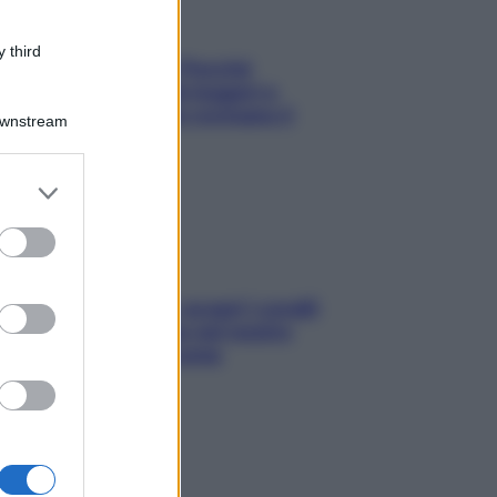
 third
Fame dopo cena? Perché
succede e 6 snack leggeri e
appetitosi che non rovinano il
Downstream
sonno
er and store
to grant or
ed purposes
Non solo Maldive: scopri i coralli
che si nascondono nel nostro
Mediterraneo (e come
proteggerli)