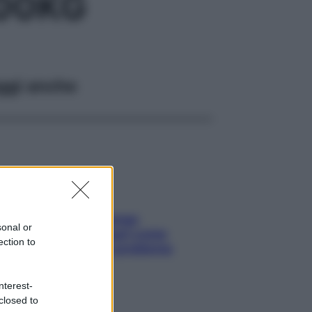
00KG
ggi anche
Capelli spezzati lungo
sonal or
l’attaccatura? Scopri come
ection to
risolvere l’annoso problema
nterest-
closed to