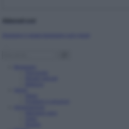
Abbonati ora!
Starbene ti regala benessere ogni mese!
Benessere
Psicologia
Rimedi naturali
Bellezza
Salute
News
Problemi e soluzioni
Alimentazione
Mangiare sano
Diete
Ricette