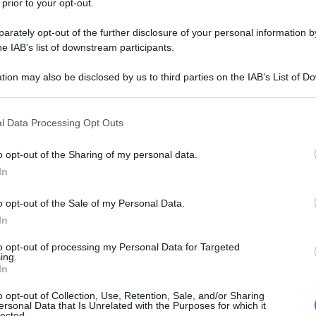
 prior to your opt-out.
rately opt-out of the further disclosure of your personal information by
he IAB’s list of downstream participants.
tion may also be disclosed by us to third parties on the IAB’s List of 
Descrizione tipo ricetta:
OSP – USO
 that may further disclose it to other third parties.
OSPEDALIERO
 that this website/app uses one or more Google services and may gath
l Data Processing Opt Outs
Forma farmaceutica:
GAS
including but not limited to your visit or usage behaviour. You may click 
 to Google and its third-party tags to use your data for below specifi
stetici somministrati per via inalatoria o per via
o opt-out of the Sharing of my personal data.
ogle consent section.
 le condizioni nelle quali sia richiesto sollievo del
In
apida caduta di effetto (interventi chirurgici di
oiatria, otorinolaringoiatria, parto)
o opt-out of the Sale of my Personal Data.
In
to opt-out of processing my Personal Data for Targeted
ing.
In
o opt-out of Collection, Use, Retention, Sale, and/or Sharing
ersonal Data that Is Unrelated with the Purposes for which it
lected.