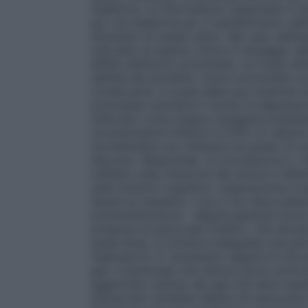
inalatoria. Le informazioni riguardanti il 
per via inalatoria per il mantenimento del
illustrativi di questi ultimi. Nel caso del
calcolato di quanto ridurre il dosaggio de
effetti dell’azoto protossido, se fosse ut
dall’età del paziente. Azoto protossido n
consecutive, a causa della sua tossicità m
protossido aumenta il rischio di depress
utilizzato come singolo analgesico/anest
concentrazioni inferiori al 50% v/v allevia
normalmente non influisce sul grado di c
discorso. Respirando, la circolazione e i r
L’effetto sulla riduzione del dolore e l’e
sulle funzioni cognitive. L’esposizione a
durare al massimo 1 ora e non deve essere
somministrazione – Regole generali Azot
presenza di personale medico, che decide
quale dose, in struttura adeguata che pe
respiratoria. E’ necessario seguire le ist
gas. Il personale che utilizza azoto pro
aggiornato sull’uso del gas che deve ess
stanze ben ventilate adatte ad assicurare