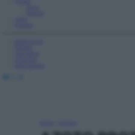
Fitness
Sport
Esercizi
Video
Podcast
Medicina AZ
Farmaci
Calcolatori
Oroscopo
Abbonamenti
Facebook
X
Instagram
Home
»
Farmaci