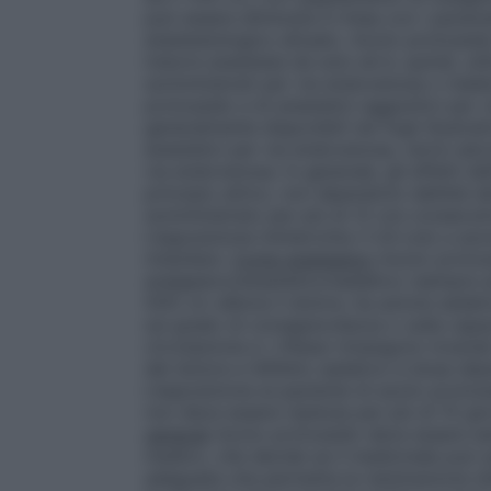
può essere diminuita in linea con i parame
anestesiologico attuato. Azoto protossi
indurre anestesia da solo ed è, quindi, util
somministrati per via endovenosa o inalat
protossido e di anestetici aggiuntivi per 
generalmente disponibili nei fogli illustrat
anestetici per via endovenosa, verrà calco
via endovenosa. In generale, gli effetti d
principio attivo, non dipendono dall’età 
somministrato per più di 12 ore consecutiv
L’esposizione ininterrotta (>24 ore) a az
midollare.
Come analgesico
Azoto protoss
analgesico/anestetico/sedativo (sempre as
50% v/v allevia il dolore, ha azione sedat
sul grado di consapevolezza o sulla capac
circolazione e i riflessi rimangono invaria
del dolore e l’effetto sedativo è dose-dip
L’esposizione al paziente di azoto proto
non deve essere ripetuta per più di 15 gio
generali
Azoto protossido deve essere se
medico, che decide se il medicinale può e
adeguata che permetta la rianimazione d’