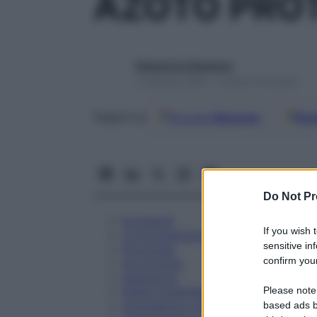
AZOTO PROT
Redazione Starbene
1 Gennaio 2025 – Lettura 18 minuti
Google
Discover
Fon
Seguici su
Do Not Pr
Eccipienti
If you wish 
Controindicazioni
sensitive in
Posologia
confirm your
Avvertenze
Interazioni
Please note
Effetti Indesiderati
Gravidanza e Allattamento
based ads b