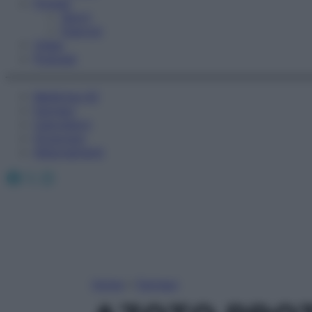
Fitness
Sport
Esercizi
Video
Podcast
Medicina AZ
Farmaci
Calcolatori
Oroscopo
Abbonamenti
Facebook
X
Instagram
Home
»
Farmaci