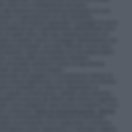
tri clinici e in considerazione del piano
do alla massima concentrazione permessa non può
izzato in associazione con altri anestetici,
oria. Le informazioni riguardanti il dosaggio di azoto
via inalatoria per il mantenimento dell’anestesia sono
ivi di questi ultimi. Nel caso dell’associazione con
lato di quanto ridurre il dosaggio dell’anestetico per
ell’azoto protossido, se fosse utilizzato come unico
del paziente. Azoto protossido non dovrebbe essere
e, a causa della sua tossicità midollare.
oto protossido aumenta il rischio di depressione
ido utilizzato come singolo
sociato ad ossigeno) a concentrazioni inferiori al
iva e riduce l’agitazione, e normalmente non influisce
ità di sostenere un discorso. Respirando, la
ti a queste concentrazioni. L’effetto sulla riduzione
endente come pure gli effetti sulle funzioni cognitive.
ssido come analgesico deve durare al massimo 1 ora e
rni consecutivi.
Modo di somministrazione – Regole
mpre somministrato alla presenza di personale
ssere somministrato ed in quale dose, in struttura
emergenza cardio-respiratoria. È necessario seguire