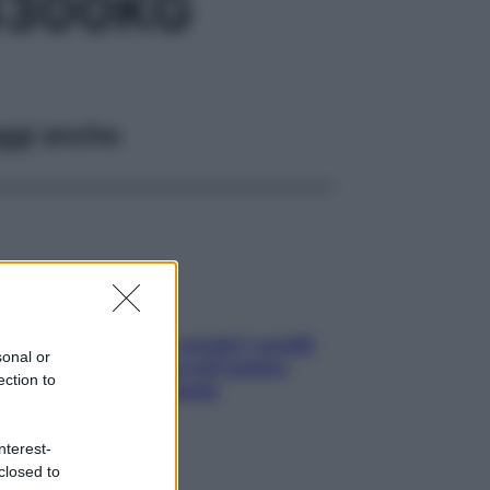
3300KG
ggi anche
Non solo Maldive: scopri i coralli
sonal or
che si nascondono nel nostro
ection to
Mediterraneo (e come
proteggerli)
nterest-
closed to