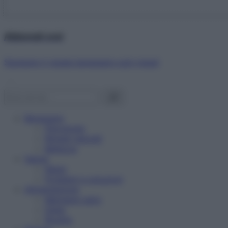
Abbonati ora!
Starbene ti regala benessere ogni mese!
Benessere
Psicologia
Rimedi naturali
Bellezza
Salute
News
Problemi e soluzioni
Alimentazione
Mangiare sano
Diete
Ricette