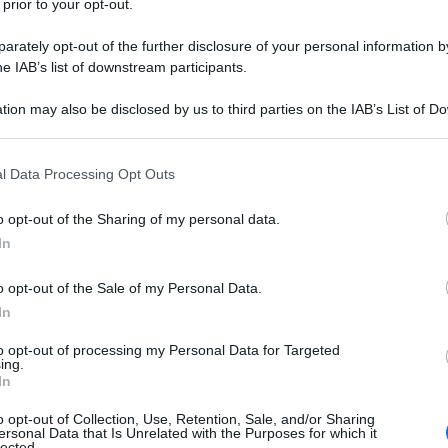
 prior to your opt-out.
rately opt-out of the further disclosure of your personal information by
he IAB’s list of downstream participants.
tion may also be disclosed by us to third parties on the IAB’s List of 
Descrizione tipo ricetta:
OSP – USO
 that may further disclose it to other third parties.
OSPEDALIERO
 that this website/app uses one or more Google services and may gath
l Data Processing Opt Outs
Forma farmaceutica:
GAS
including but not limited to your visit or usage behaviour. You may click 
 to Google and its third-party tags to use your data for below specifi
o opt-out of the Sharing of my personal data.
ogle consent section.
In
stetici somministrati per via inalatoria o per via
o opt-out of the Sale of my Personal Data.
 le condizioni nelle quali sia richiesto sollievo del
apida caduta di effetto (interventi chirurgici di
In
oiatria, otorinolaringoiatria, parto)
to opt-out of processing my Personal Data for Targeted
ing.
In
o opt-out of Collection, Use, Retention, Sale, and/or Sharing
ersonal Data that Is Unrelated with the Purposes for which it
lected.