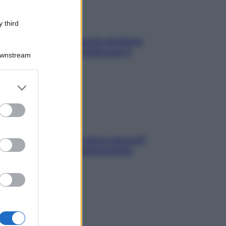
 third
In menopausa il rischio d’infarto
aumenta: è ora di rinforzare il
Downstream
cuore
er and store
to grant or
ed purposes
Contare le calorie serve ancora?
La risposta della nutrizionista