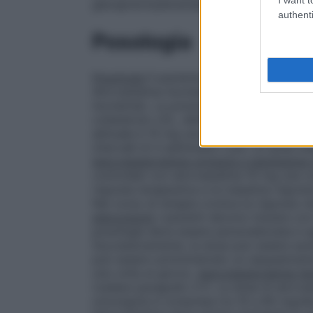
glecaprevir/pibrentasvir.
authenti
Posologia
Posologia
Il paziente deve essere posto a
Atorvastatina Aurobindo e deve continuare
Aurobindo. La posologia deve essere perso
colesterolo LDL, dell’obiettivo della terap
abituale è 10 mg una volta al giorno. Agg
intervalli di 4 settimane o più. La dose m
Ipercolesterolemia primaria e iperlipemia
controllati con atorvastatina 10 mg una v
risposta terapeutica e la massima risposta
Nel corso di terapia cronica la risposta 
eterozigote
I pazienti devono iniziare co
posologia deve essere personalizzata e a
Successivamente, la dose può essere aum
può essere somministrato un sequestrante 
una volta al giorno.
Ipercolesterolemia fa
(vedere paragrafo 5.1). La dose di atorvas
omozigote è compresa tra 10 e 80 mg/die 