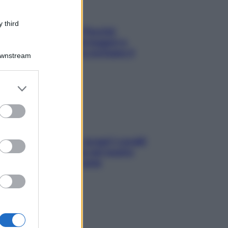
 third
Fame dopo cena? Perché
succede e 6 snack leggeri e
appetitosi che non rovinano il
Downstream
sonno
er and store
to grant or
ed purposes
Non solo Maldive: scopri i coralli
che si nascondono nel nostro
Mediterraneo (e come
proteggerli)