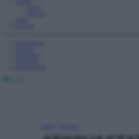
Fitness
Sport
Esercizi
Video
Podcast
Medicina AZ
Farmaci
Calcolatori
Oroscopo
Abbonamenti
Facebook
X
Instagram
Home
»
Farmaci