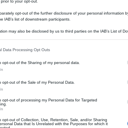
 prior to your opt-out.
rately opt-out of the further disclosure of your personal information by
he IAB’s list of downstream participants.
 TRIIDRATO
tion may also be disclosed by us to third parties on the IAB’s List of 
Descrizione tipo ricetta:
RR – RIPETIBILE
 that may further disclose it to other third parties.
10V IN 6MESI
 that this website/app uses one or more Google services and may gath
l Data Processing Opt Outs
Forma farmaceutica:
COMPRESSE
including but not limited to your visit or usage behaviour. You may click 
RIVESTITE
 to Google and its third-party tags to use your data for below specifi
o opt-out of the Sharing of my personal data.
ogle consent section.
In
o opt-out of the Sale of my Personal Data.
la dieta per ridurre i livelli elevati di colesterolo
apolipoproteina B e trigliceridi in adulti, adolescenti
In
rcolesterolemia primaria inclusa ipercolesterolemia
mia mista (corrispondente ai Tipi IIa e IIb della
to opt-out of processing my Personal Data for Targeted
ing.
risposta alla dieta e ad altre misure non
In
a Aurobindo è anche indicato per ridurre il
n pazienti con ipercolesterolemia familiare omozigote
o opt-out of Collection, Use, Retention, Sale, and/or Sharing
zzanti (ad esempio, LDL aferesi) o se tali trattamenti
ersonal Data that Is Unrelated with the Purposes for which it
lected.