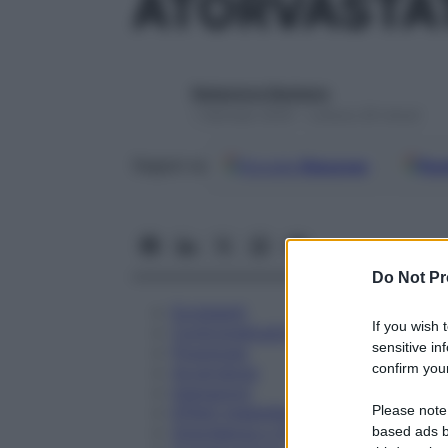
ATORVASTAT
Redazione Starbene
1 Gennaio 2025 – Lettura 29 minuti
Google
Discover
Fon
Seguici su
Do Not Pr
Eccipienti
If you wish 
Controindicazioni
sensitive in
Posologia
confirm your
Avvertenze
Interazioni
Please note
Effetti Indesiderati
Gravidanza e Allattamento
based ads b