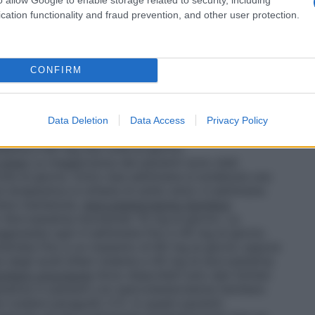
cation functionality and fraud prevention, and other user protection.
CONFIRM
 dieta standard ipolipidica prima di ricevere
 la dieta durante il trattamento con Atorvastatina
nalizzata tenendo conto dei livelli basali di
ia e della risposta del paziente. La dose iniziale
Data Deletion
Data Access
Privacy Policy
iustamenti della posologia devono essere fatti ad
assima è 80 mg una volta al giorno.
 mista
La maggioranza dei pazienti sono stati
olta al giorno. Entro due settimane si evidenzia una
 terapeutica si ottiene di solito entro 4 settimane.
viene mantenuta.
Ipercolesterolemia familiare
n Atorvastatina Aurobindo 10 mg al giorno. La
ggiustata ogni 4 settimane fino a 40 mg al giorno.
entata fino a un massimo di 80 mg al giorno oppure
degli acidi biliari insieme a 40 mg di atorvastatina
miliare omozigote
Sono disponibili solo dati limitati
tatina in pazienti con ipercolesterolemia familiare
(vedere paragrafo 5.1). In questi pazienti