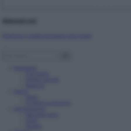
Abbonati ora!
Starbene ti regala benessere ogni mese!
Benessere
Psicologia
Rimedi naturali
Bellezza
Salute
News
Problemi e soluzioni
Alimentazione
Mangiare sano
Diete
Ricette