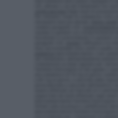
l’atorvastatina deve essere impiegata in a
LDL aferesi) o se tali trattamenti non son
cardiovascolare
Negli studi di prevenzion
Per ottenere i livelli di colesterolo (LDL) 
necessarie dosi più elevate.
Danno renale
(vedere paragrafo 4.4).
Compromissione 
cautela in pazienti con compromissione ep
Aurobindo è controindicato in pazienti co
paragrafo 4.3).
Anziani
L’efficacia e la tol
dosi raccomandate sono simili a quelle o
pediatrica
Ipercolesterolemia
: L’uso pedi
nel trattamento dell’iperlipidemia pediatr
rivalutazione su base regolare per valutar
Familiare Eterozigote di età uguale o supe
atorvastatina è di 10 mg al giorno (veder
a 80 mg al giorno, a seconda della rispost
personalizzata a seconda dell’obiettivo
essere effettuati ad intervalli di 4 settim
supportata da studi effettuati negli adulti 
Ipercolesterolemia Familiare Eterozigote (
limitati sulla sicurezza e sull’efficacia de
Ipercolesterolemia Familiare Eterozigote d
non è indicata per i trattamenti di pazient