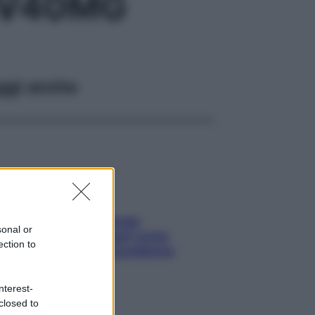
IV40MG
ggi anche
Capelli spezzati lungo
sonal or
l’attaccatura? Scopri come
ection to
risolvere l’annoso problema
nterest-
closed to