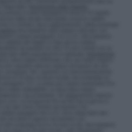
ggiunta ad altri trattamenti ipolipemizzanti (per es.
o disponibili.
Prevenzione della malattia
e primaria è stata impiegata la dose di 10 mg/die.
previsti dalle attuali linee guida, possono essere
Non è richiesto alcun aggiustamento della posologia
epatica
Atorvastatina deve essere utilizzato con
atica (vedere paragrafo 4.4 e 5.2). Atorvastatina
n malattia del fegato in fase attiva (vedere
lerabilità nei pazienti di oltre 70 anni trattati con le
sservate nella popolazione in generale.
Popolazione
atrico deve essere effettuato solo da medici esperti
ica ed i pazienti devono essere sottoposti ad una
e i progressi. Per i pazienti con Ipercolesterolemia
riore ai 10 anni, la dose iniziale raccomandata di
e paragrafo 5.1). La dose può essere aumentata fino
a e della tollerabilità. La dose deve essere
 terapeutico raccomandato. Gli adeguamenti devono
ane o più. La titolazione fino ad 80 mg al giorno è
e da dati clinici limitati nei bambini con
vedere paragrafi 4.8 e 5.1). Sono disponibili dati
rivati da studi in aperto nei bambini con
i età compresa tra 6 e 10 anni di età. Atorvastatina
i con meno di 10 anni di età. I dati attualmente