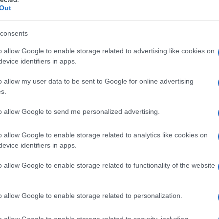
alattia cardiovascolare
Prevenzione degli eventi
Out
 rischio per un primo evento cardiovascolare (vedere
i altri fattori di rischio.
consents
o allow Google to enable storage related to advertising like cookies on
evice identifiers in apps.
idone Sodio carbonato anidro Croscarmellosa
o allow my user data to be sent to Google for online advertising
contiene silice colloidale anidra e cellulosa
o laurilsolfato Silice colloidale anidra Magnesio
s.
olivinile alcool – parzialmente idrolizzato Titanio
omma xantana
to allow Google to send me personalized advertising.
o allow Google to enable storage related to analytics like cookies on
evice identifiers in apps.
ei seguenti pazienti: • Con ipersensibilità al
o allow Google to enable storage related to functionality of the website
o ad uno qualsiasi degli eccipienti del medicinale
epatica in fase attiva o con inspiegabili persistenti
3 volte il limite normale superiore. • Durante la
o allow Google to enable storage related to personalization.
 età fertile che non usano appropriate misure
attati con antivirali antiepatite C
o allow Google to enable storage related to security, including