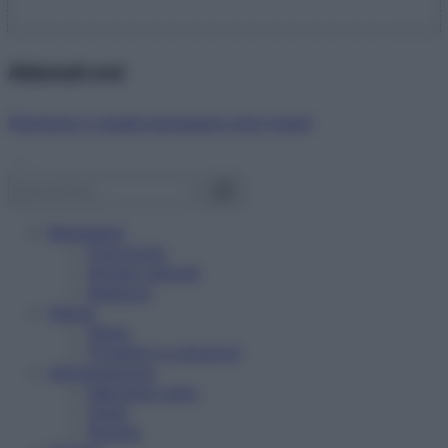
Abbonati ora!
Starbene ti regala benessere ogni mese!
Benessere
Psicologia
Rimedi naturali
Bellezza
Salute
News
Problemi e soluzioni
Alimentazione
Mangiare sano
Diete
Ricette