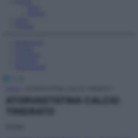
Fitness
Sport
Esercizi
Video
Podcast
Medicina AZ
Farmaci
Calcolatori
Oroscopo
Abbonamenti
Facebook
X
Instagram
Home
»
ATORVASTATINA CALCIO TRIIDRATO
ATORVASTATINA CALCIO
TRIIDRATO
Farmaci