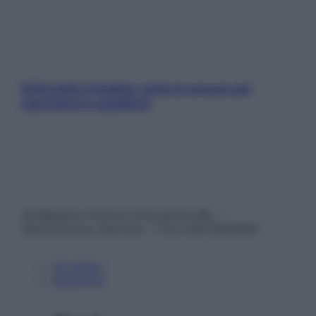
SOS pelle irritabile: tutte le mosse per
riportarla in equilibrio
© Belpietro Edizioni Periodiche SRL –
Riproduzione riservata – P.Iva 13673600964
Chi siamo
Pubblicità