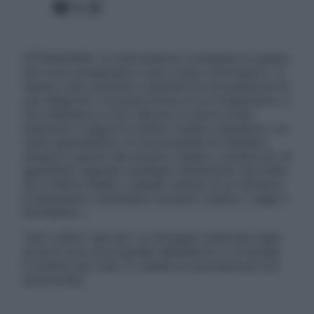
Facebook
X
Instagram
ATTENZIONE: Le informazioni contenute in questo
sito sono presentate a solo scopo informativo, in
nessun caso possono costituire la formulazione di
una diagnosi o la prescrizione di un trattamento, e
non intendono e non devono in alcun modo
sostituire il rapporto diretto medico-paziente o la
visita specialistica. Si raccomanda di chiedere
sempre il parere del proprio medico curante e/o di
specialisti riguardo qualsiasi indicazione riportata.
Se si hanno dubbi o quesiti sull’uso di un farmaco
è necessario contattare il proprio medico. Leggi il
Disclaimer »
Tutti i diritti riservati. Le immagini utilizzate negli
articoli sono di proprietà dell’editore o concesse
in licenza per l’uso. È vietata la riproduzione non
autorizzata.