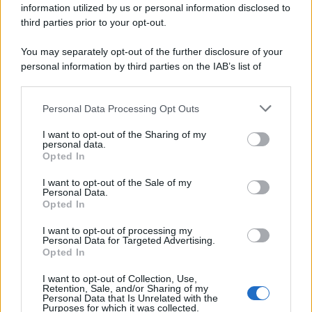
information utilized by us or personal information disclosed to
third parties prior to your opt-out.
You may separately opt-out of the further disclosure of your
personal information by third parties on the IAB’s list of
downstream participants.
Personal Data Processing Opt Outs
This information may also be disclosed by us to third parties
on the IAB’s List of Downstream Participants that may further
I want to opt-out of the Sharing of my
disclose it to other third parties.
personal data.
Opted In
Please note that this website/app uses one or more Google
services and may gather and store information including but
I want to opt-out of the Sale of my
Personal Data.
not limited to your visit or usage behaviour. You may click to
Opted In
grant or deny consent to Google and its third-party tags to
use your data for below specified purposes in below Google
I want to opt-out of processing my
consent section.
Personal Data for Targeted Advertising.
Opted In
I want to opt-out of Collection, Use,
Retention, Sale, and/or Sharing of my
Personal Data that Is Unrelated with the
Purposes for which it was collected.