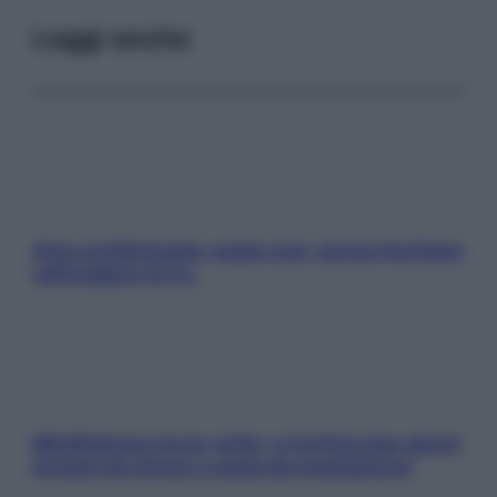
Leggi anche
Aria condizionata: usala così, senza rischiare
raffreddore & Co.
Mindfulness tra le vette: a Cortina due giorni
lontani da stress e ansia da smartphone