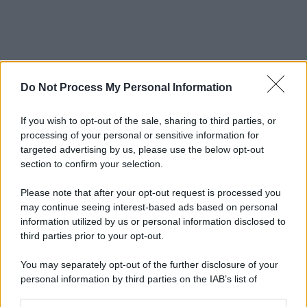
Do Not Process My Personal Information
If you wish to opt-out of the sale, sharing to third parties, or
processing of your personal or sensitive information for
targeted advertising by us, please use the below opt-out
section to confirm your selection.
Please note that after your opt-out request is processed you
may continue seeing interest-based ads based on personal
information utilized by us or personal information disclosed to
third parties prior to your opt-out.
You may separately opt-out of the further disclosure of your
personal information by third parties on the IAB’s list of
downstream participants.