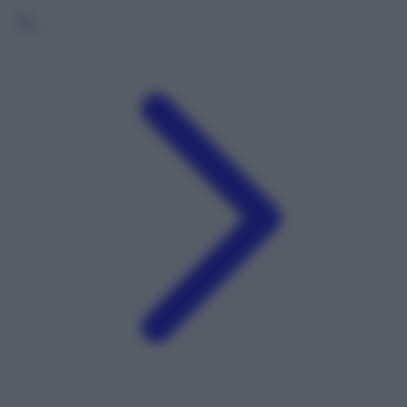
1
2
…