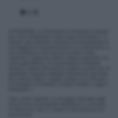
Facebook
X
Instagram
ATTENZIONE: Le informazioni contenute in questo
sito sono presentate a solo scopo informativo, in
nessun caso possono costituire la formulazione di
una diagnosi o la prescrizione di un trattamento, e
non intendono e non devono in alcun modo
sostituire il rapporto diretto medico-paziente o la
visita specialistica. Si raccomanda di chiedere
sempre il parere del proprio medico curante e/o di
specialisti riguardo qualsiasi indicazione riportata.
Se si hanno dubbi o quesiti sull’uso di un farmaco
è necessario contattare il proprio medico. Leggi il
Disclaimer »
Tutti i diritti riservati. Le immagini utilizzate negli
articoli sono di proprietà dell’editore o concesse
in licenza per l’uso. È vietata la riproduzione non
autorizzata.