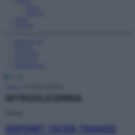
Fitness
Sport
Esercizi
Video
Podcast
Medicina AZ
Farmaci
Calcolatori
Oroscopo
Abbonamenti
Facebook
X
Instagram
Home
»
NITROGLICERINA
NITROGLICERINA
Farmaci
DEPONIT 15CER TRANSD