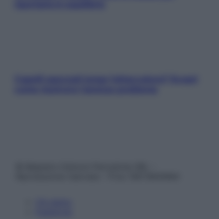
riportarla in equilibrio
Capelli spezzati lungo l’attaccatura? Scopri
come risolvere l’annoso problema
© Belpietro Edizioni Periodiche SRL –
Riproduzione riservata – P.Iva 13673600964
Chi siamo
Pubblicità