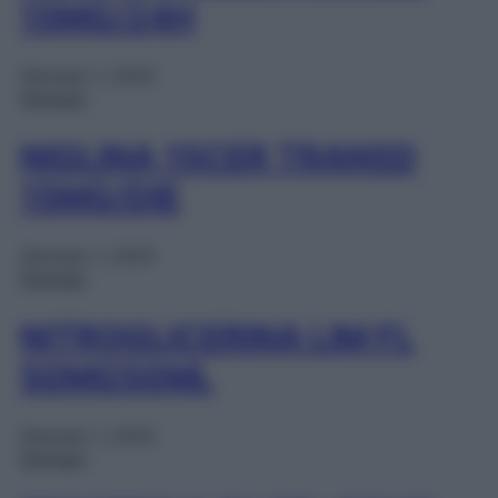
15MG/24H
Gennaio 1, 2025
Farmaci
NIGLINA 15CER TRANSD
15MG/DIE
Gennaio 1, 2025
Farmaci
NITROGLICERINA LIM FL
50MG50ML
Gennaio 1, 2025
Farmaci