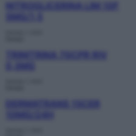
NITROGLICERINA LIM 10F
5MG/1,5
Gennaio 1, 2025
Farmaci
TRINITRINA 70CPR RIV
0,3MG
Gennaio 1, 2025
Farmaci
DERMATRANS 15CER
10MG/24H
Gennaio 1, 2025