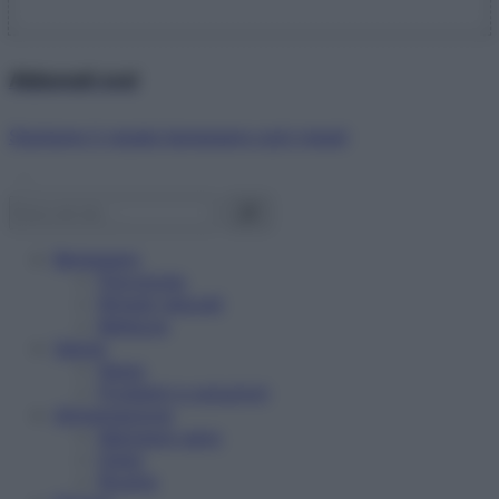
Abbonati ora!
Starbene ti regala benessere ogni mese!
Benessere
Psicologia
Rimedi naturali
Bellezza
Salute
News
Problemi e soluzioni
Alimentazione
Mangiare sano
Diete
Ricette