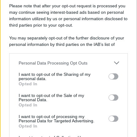
Please note that after your opt-out request is processed you
may continue seeing interest-based ads based on personal
information utilized by us or personal information disclosed to
third parties prior to your opt-out.
You may separately opt-out of the further disclosure of your
personal information by third parties on the IAB’s list of
downstream participants.
Personal Data Processing Opt Outs
This information may also be disclosed by us to third parties
on the IAB’s List of Downstream Participants that may further
I want to opt-out of the Sharing of my
disclose it to other third parties.
personal data.
Opted In
Please note that this website/app uses one or more Google
services and may gather and store information including but
I want to opt-out of the Sale of my
Personal Data.
not limited to your visit or usage behaviour. You may click to
Opted In
grant or deny consent to Google and its third-party tags to
use your data for below specified purposes in below Google
I want to opt-out of processing my
consent section.
Personal Data for Targeted Advertising.
Opted In