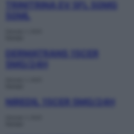
TRINITRINA EV 5FL 50MG
50ML
Gennaio 1, 2025
Farmaci
DERMATRANS 15CER
5MG/24H
Gennaio 1, 2025
Farmaci
NIREDIL 15CER 5MG/24H
Gennaio 1, 2025
Farmaci