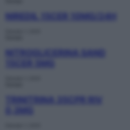
Farmaci
NIREDIL 15CER 10MG/24H
Gennaio 1, 2025
Farmaci
NITROGLICERINA SAND
15CER 5MG
Gennaio 1, 2025
Farmaci
TRINITRINA 35CPR RIV
0,3MG
Gennaio 1, 2025