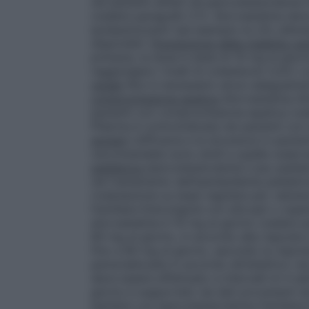
nei pazienti affetti da ipercolesterolemi
(vedere paragrafo 5.1). Atorvastatina dev
ipolipemizzanti (ad esempio la LDL-aferesi
disponibili.
Prevenzione della malattia ca
primaria, la dose è stata di 10 mg al gio
raggiungere i livelli di colesterolo (LDL) 
renale
Non è necessario alcun adeguament
compromissione epatica
Atorvastatina Al
pazienti con compromissione epatica (ved
Pharma è controindicata nei pazienti con 
anziani
L’efficacia e la sicurezza in pazien
raccomandate sono simili a quelle osserv
pediatrica
Ipercolesterolemia
L’uso pediat
nel trattamento dell’iperlipidemia pediatr
rivalutazione su base regolare per valutar
Familiare Eterozigote con età pari o super
atorvastatina è 10 mg al giorno (vedere p
80 mg al giorno, in accordo alla risposta 
fino a 80 mg al giorno, secondo la rispost
personalizzate in accordo all’obiettivo r
deve essere effettuato a intervalli di 4 s
giorno è supportato da dati provenenti da st
bambini con Ipercolesterolemia Familiare 