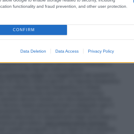
tive appropriate (vedere paragrafo 4.6), – trattati
cation functionality and fraud prevention, and other user protection.
brentasvir.
CONFIRM
sto a una dieta ipolipemizzante standard prima di
ve proseguire questa dieta durante il trattamento
eve essere personalizzata in accordo ai livelli
Data Deletion
Data Access
Privacy Policy
 terapia e alla risposta del paziente. La dose iniziale
L’adeguamento della dose deve essere effettuato a
assima è di 80 mg una volta al giorno.
ia combinata (mista)
La maggioranza dei pazienti è
a 10 mg una volta al giorno. La risposta terapeutica
tre la massima risposta terapeutica si ottiene
ta viene mantenuta durante la terapia cronica.
 pazienti devono iniziare con Atorvastatina Almus
i devono essere personalizzate e adeguate ogni 4
sivamente, la dose può essere aumentata a un
bile associare un sequestrante degli acidi biliari a
azione giornaliera.
Ipercolesterolemia familiare
tati (vedere paragrafo 5.1). La dose di atorvastatina