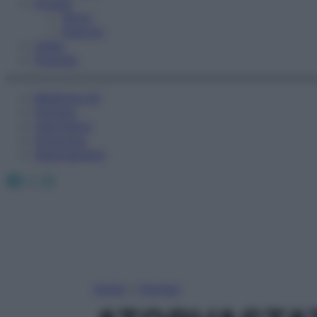
Fitness
Sport
Esercizi
Video
Podcast
Medicina AZ
Farmaci
Calcolatori
Oroscopo
Abbonamenti
Facebook
X
Instagram
Home
»
Farmaci