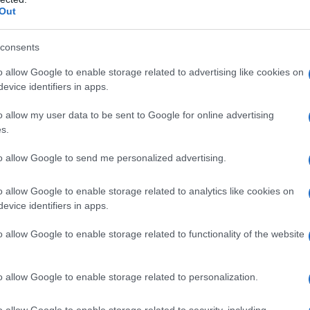
ome integrazione ad altri trattamenti ipolipemizzanti
Out
tamenti non sono disponibili.
Prevenzione della
mus Pharma è indicata negli adulti nella prevenzione
considerati a rischio elevato di un primo evento
consents
me integrazione alla correzione di altri fattori di
o allow Google to enable storage related to advertising like cookies on
evice identifiers in apps.
o allow my user data to be sent to Google for online advertising
s.
o, E170 Cellulosa microcristallina, E460 Lattosio
idone Crospovidone tipo B Magnesio stearato,
to allow Google to send me personalized advertising.
 anidra Talco
Rivestimento della compressa
:
iossido, E171
o allow Google to enable storage related to analytics like cookies on
evice identifiers in apps.
o allow Google to enable storage related to functionality of the website
a nei pazienti: – con ipersensibilità al principio
elencati al paragrafo 6.1; – con epatopatia attiva o
o allow Google to enable storage related to personalization.
minasi nel siero che superano di 3 volte il limite
anza, l’allattamento al seno e nelle donne in età
o allow Google to enable storage related to security, including