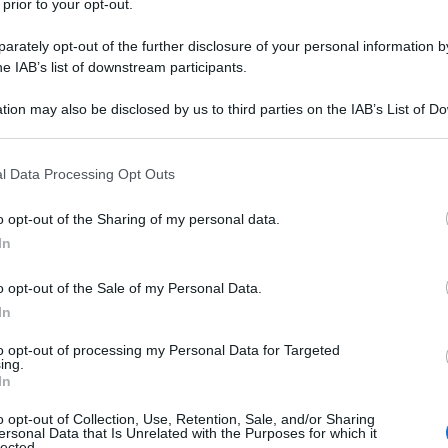
 prior to your opt-out.
rately opt-out of the further disclosure of your personal information by
he IAB’s list of downstream participants.
 TRIIDRATO
tion may also be disclosed by us to third parties on the IAB’s List of 
Descrizione tipo ricetta:
RR – RIPETIBILE
 that may further disclose it to other third parties.
10V IN 6MESI
 that this website/app uses one or more Google services and may gath
l Data Processing Opt Outs
Forma farmaceutica:
COMPRESSE
including but not limited to your visit or usage behaviour. You may click 
RIVESTITE
 to Google and its third-party tags to use your data for below specifi
o opt-out of the Sharing of my personal data.
ogle consent section.
In
o opt-out of the Sale of my Personal Data.
arma è indicata come integrazione alla dieta per la
lo totale (C-totale), colesterolo LDL (C-LDL),
In
i adulti, adolescenti e bambini di età uguale o
terolemia primaria, comprese ipercolesterolemia
to opt-out of processing my Personal Data for Targeted
ing.
demia combinata (mista) (corrispondenti ai tipi IIa e
In
son) quando la risposta alla dieta e ad altre misure
tatina Almus Pharma è indicata anche per la
o opt-out of Collection, Use, Retention, Sale, and/or Sharing
olesterolo LDL negli adulti affetti da
ersonal Data that Is Unrelated with the Purposes for which it
lected.