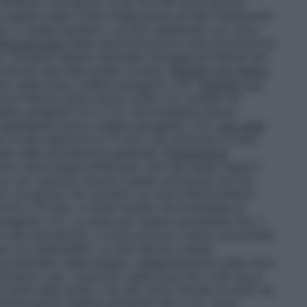
a familiare omozigote va da 10 a 80 mg al giorno
e essere usata come integrazione ad altri trattamenti
) in questi pazienti o se tali trattamenti non sono
rdiovascolare
Nelle sperimentazioni sulla prevenzione
rno. Possono essere necessari dosaggi più elevati per
conformi alle linee guida correnti.
Pazienti con danno
o della dose (vedere paragrafo 4.4).
Pazienti con
mus Pharma deve essere usata con cautela nei
ere paragrafi 4.4 e 5.2). Atorvastatina Almus
epatopatia attiva (vedere paragrafo 4.3).
Uso negli
ti di età superiore ai 70 anni che utilizzano le dosi
ate nella popolazione generale.
Popolazione
rico deve essere effettuato solo da medici esperti
ica, ed i pazienti devono essere sottoposti ad una
e i progressi. Per pazienti con Ipercolesterolemia
iore a 10 anni, la dose iniziale raccomandata di
aragrafo 5.1). La dose può essere aumentata fino a
e alla tollerabilità. Le dosi possono essere aumentate
a e la tollerabilità. Le dosi devono essere
accomandato della terapia. L’aggiustamento della dose
ettimane o più. L’aumento della dose fino a 80 mg al
udi negli adulti e da dati clinici limitati di studi nei
Eterozigote (vedere paragrafi 4.8 e 5.1). Sono