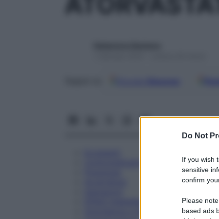
ATORVASTA
Redazione Starbene
1 Gennaio 2025 – Lettura 28 minuti
Google
Discover
Fon
Seguici su
Do Not Pr
Eccipienti
If you wish 
Controindicazioni
sensitive in
Posologia
confirm your
Avvertenze
Interazioni
Please note
Effetti Indesiderati
Gravidanza e Allattamento
based ads b