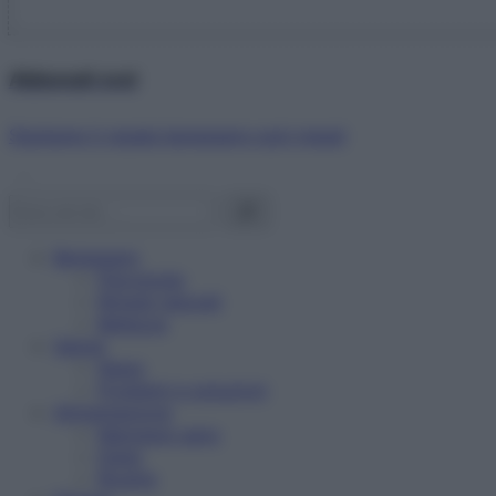
Abbonati ora!
Starbene ti regala benessere ogni mese!
Benessere
Psicologia
Rimedi naturali
Bellezza
Salute
News
Problemi e soluzioni
Alimentazione
Mangiare sano
Diete
Ricette