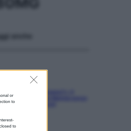
 80MG
ggi anche
«Oggi che se magnamo?»: 4
sonal or
ricette facili di Max Mariola senza
ection to
pesare gli ingredienti
nterest-
closed to