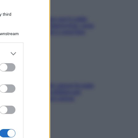
 third
Perché la pressione con il caldo
scende e sale all’improvviso: cosa
succede alle donne e cosa fare
Downstream
subito
er and store
to grant or
ed purposes
Doccia, lavarsi tutti i giorni fa male
alla pelle? I miti da sfatare per
proteggerla davvero senza
stressarla