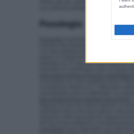
fertile che non adottano misure contraccet
authenti
con antivirali antiepatite C glecaprevir/pi
Posologia
Posologia
Il paziente deve essere sottopo
ricevere Atorvastatina Almus Pharma e de
con Atorvastatina Almus Pharma. La dose d
basali di colesterolo LDL, allo scopo della
abituale è di 10 mg una volta al giorno. 
intervalli di 4 settimane o più. La dose m
Ipercolesterolemia primaria e iperlipidem
controllata con Atorvastatina Almus Pharm
si evidenzia nell’arco di 2 settimane, men
normalmente entro 4 settimane. La rispos
Ipercolesterolemia familiare eterozigote
I
Pharma 10 mg una volta al giorno. Le dos
settimane fino a 40 mg al giorno. Succes
massimo di 80 mg al giorno oppure è possi
40 mg di atorvastatina in monosomministr
omozigote
Sono disponibili solo dati limi