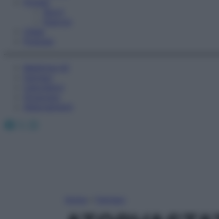
Fitness
Sport
Esercizi
Video
Podcast
Medicina AZ
Farmaci
Calcolatori
Oroscopo
Abbonamenti
Facebook
X
Instagram
Home
»
Farmaci