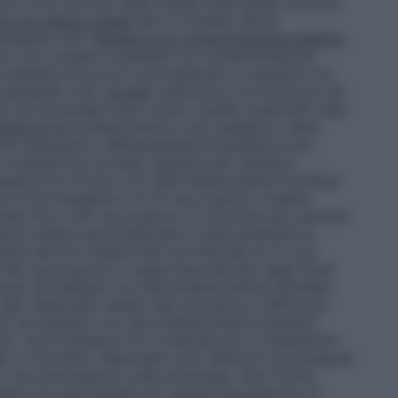
rolo (LDL) previsti dalle attuali linee guida, possono
ti con danno renale
Non è richiesto alcun
aragrafo 4.4).
Pazienti con compromissione epatica
ato con cautela in pazienti con compromissione
rvastatina Accord è controindicato in pazienti con
 paragrafo 4.3).
Anziani
L’efficacia e la sicurezza nei
dosi raccomandate sono simili a quelle osservate nella
iatrica
Ipercolesterolemia
L’uso pediatrico deve
el trattamento dell’iperlipidemia pediatrica ed i
rivalutazione su base regolare per valutare i
superiore ai 10 anni con Ipercolesterolemia Familiare
a di atorvastatina è di 10 mg al giorno (vedere
ata fino a 80 mg al giorno, in accordo alla risposta
ossono essere personalizzate in base all’obiettivo
nti devono essere fatti ad intervalli di 4 o più
a 80 mg al giorno è supportata dai dati degli studi
li studi nei bambini con Ipercolesterolemia Familiare
ati disponibili relativi alla sicurezza e l’efficacia,
tati nei bambini con Ipercolesterolemia Familiare
i. L’atorvastatina non è indicata per il trattamento
dati al momento disponibili sono descritti nei paragrafi
e raccomandazioni sulla posologia. Altre forme
sere più appropriate per questa popolazione di