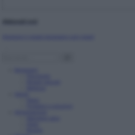
Abbonati ora!
Starbene ti regala benessere ogni mese!
Benessere
Psicologia
Rimedi naturali
Bellezza
Salute
News
Problemi e soluzioni
Alimentazione
Mangiare sano
Diete
Ricette