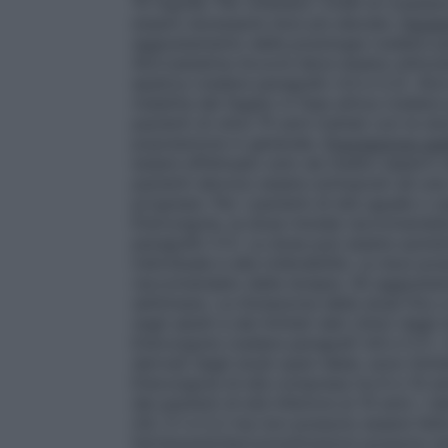
10 mg/die. Per ottenere i livelli di coleste
essere necessarie dosi più elevate.
Pazien
aggiustamento della posologia (vedere p
Atorvastatina Accord deve essere utilizz
epatica (vedere paragrafo 4.4 e 5.2). Ato
malattia del fegato in fase attiva (vedere
pazienti di oltre 70 anni trattati con le 
popolazione in generale.
Popolazione ped
essere effettuato solo da medici esperti n
pazienti devono essere sottoposti ad una 
progressi. Per i pazienti di età uguale o 
Eterozigote, la dose iniziale raccomandat
paragrafo 5.1). La dose può essere aument
individuale e alla tollerabilità. Le dosi p
raccomandato della terapia. Gli aggiustame
settimane. La titolazione della dose fino 
negli adulti e dai limitati dati clinici dag
Eterozigote (vedere paragrafi 4.8 e 5.1). I d
derivati dagli studi open-label, sono limi
Eterozigote di età compresa tra 6 e 10 ann
dei pazienti di età inferiore ai 10 anni. I 
4.8, 5.1 e 5.2 ma non possono essere fatt
farmaceutiche/concentrazioni possono es