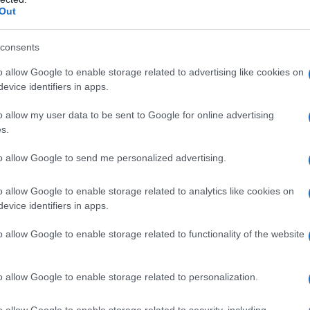
i non sono disponibili.
Prevenzione della malattia
Out
ardiovascolari in pazienti adulti ad alto rischio per
ragrafo 5.1), in aggiunta alla correzione di altri
consents
o allow Google to enable storage related to advertising like cookies on
evice identifiers in apps.
o allow my user data to be sent to Google for online advertising
Lattosio monoidrato Cellulosa microcristallina
losa Polisorbato 80 Magnesio stearato
Film di
s.
000, titanio diossido (E171) e talco
to allow Google to send me personalized advertising.
o allow Google to enable storage related to analytics like cookies on
evice identifiers in apps.
azienti: – con ipersensibilità al principio attivo o ad
paragrafo 6.1. – con malattia epatica in fase attiva o
o allow Google to enable storage related to functionality of the website
transaminasi sieriche oltre 3 volte il limite normale
nto e nelle donne in età fertile che non usano
e paragrafo 4.6).
o allow Google to enable storage related to personalization.
o allow Google to enable storage related to security, including