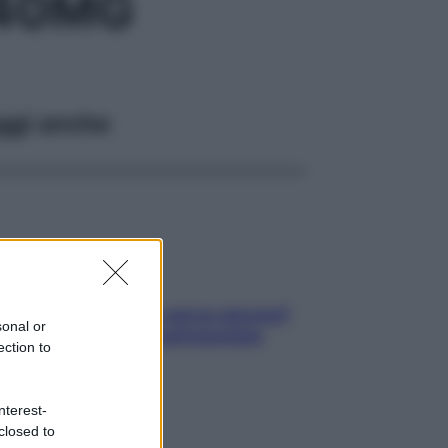
 40MG
ggi anche
Contare le calorie serve ancora?
sonal or
La risposta della nutrizionista
ection to
nterest-
closed to