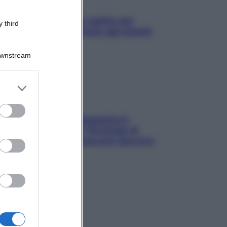
L’oroscopo food di Jupiter per
 third
l’estate 2026 dedicato agli amanti
del cibo
Downstream
er and store
to grant or
ed purposes
La trappola della dopamina ti
segue in spiaggia? Strategie di
digital detox per staccare davvero