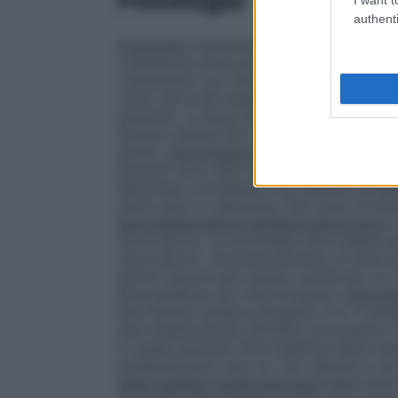
authenti
Posologia
Il paziente deve essere posto a
colesterolo prima di ricevere Atorvastatin
trattamento con Atorvastatina Accord. L
conto dei livelli basali di colesterolo LDL,
paziente. La dose iniziale abituale è 10 m
devono essere fatti ad intervalli di 4 se
giorno.
Ipercolesterolemia primaria e ipe
pazienti sono stati controllati con Atorv
settimane si evidenzia una risposta terape
solito entro 4 settimane. Nel corso di ter
Ipercolesterolemia familiare eterozigote
I
mg al giorno. La posologia deve essere p
mg al giorno. Successivamente, la dose 
giorno oppure può essere combinato un se
atorvastatina una volta al giorno.
Ipercol
dati limitati (vedere paragrafo 5.1). Il do
ipercolesterolemia familiare omozigote è
In questi pazienti l’atorvastatina deve ess
ipolipemizzanti (per es. LDL aferesi) o se 
della malattia cardiovascolare
Negli studi