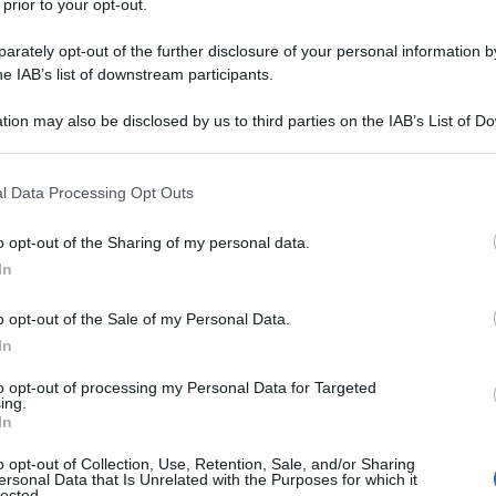
 prior to your opt-out.
rately opt-out of the further disclosure of your personal information by
he IAB’s list of downstream participants.
 TRIIDRATO
tion may also be disclosed by us to third parties on the IAB’s List of 
Descrizione tipo ricetta:
RR – RIPETIBILE
 that may further disclose it to other third parties.
10V IN 6MESI
 that this website/app uses one or more Google services and may gath
l Data Processing Opt Outs
Forma farmaceutica:
COMPRESSE
including but not limited to your visit or usage behaviour. You may click 
RIVESTITE
 to Google and its third-party tags to use your data for below specifi
o opt-out of the Sharing of my personal data.
ogle consent section.
In
o opt-out of the Sale of my Personal Data.
ndicato in aggiunta alla dieta per ridurre i livelli
DL, apolipoproteina B e trigliceridi in soggetti adulti,
In
riore ai 10 anni affetti da ipercolesterolemia
iare (variante eterozigote) o iperlipemia combinata
to opt-out of processing my Personal Data for Targeted
ing.
ella classificazione di Fredrickson) quando la risposta
In
logiche è inadeguata. Atorvastatina Accord è anche
ed il colesterolo LDL in soggetti adulti con
o opt-out of Collection, Use, Retention, Sale, and/or Sharing
aggiunta ad altri trattamenti ipolipemizzanti (ad
ersonal Data that Is Unrelated with the Purposes for which it
lected.