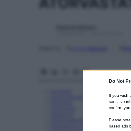
ATORVASTA
Redazione Starbene
1 Gennaio 2025 – Lettura 27 minuti
Google
Discover
Fon
Seguici su
Do Not Pr
Eccipienti
If you wish 
Controindicazioni
sensitive in
Posologia
confirm your
Avvertenze
Interazioni
Please note
Effetti Indesiderati
Gravidanza e Allattamento
based ads b