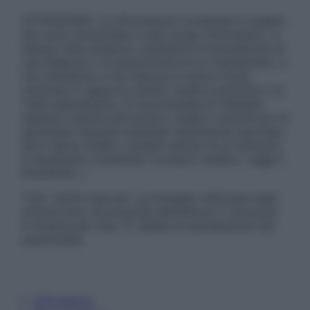
ATTENZIONE: Le informazioni contenute in questo
sito sono presentate a solo scopo informativo, in
nessun caso possono costituire la formulazione di
una diagnosi o la prescrizione di un trattamento, e
non intendono e non devono in alcun modo
sostituire il rapporto diretto medico-paziente o la
visita specialistica. Si raccomanda di chiedere
sempre il parere del proprio medico curante e/o di
specialisti riguardo qualsiasi indicazione riportata.
Se si hanno dubbi o quesiti sull’uso di un farmaco
è necessario contattare il proprio medico. Leggi il
Disclaimer »
Tutti i diritti riservati. Le immagini utilizzate negli
articoli sono di proprietà dell’editore o concesse
in licenza per l’uso. È vietata la riproduzione non
autorizzata.
Informativa