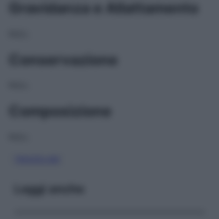
Gravidanza e Allattamento
NULL
Conservazione
NULL
Composizione
NULL
TRIAZOLAM
Leggi anche