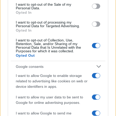
services and may gather and store information including but
I want to opt-out of the Sale of my
Personal Data.
not limited to your visit or usage behaviour. You may click to
Opted In
grant or deny consent to Google and its third-party tags to
use your data for below specified purposes in below Google
I want to opt-out of processing my
consent section.
Personal Data for Targeted Advertising.
Opted In
I want to opt-out of Collection, Use,
Retention, Sale, and/or Sharing of my
Personal Data that Is Unrelated with the
Purposes for which it was collected.
Opted Out
Google consents
I want to allow Google to enable storage
related to advertising like cookies on web or
device identifiers in apps.
I want to allow my user data to be sent to
Google for online advertising purposes.
I want to allow Google to send me