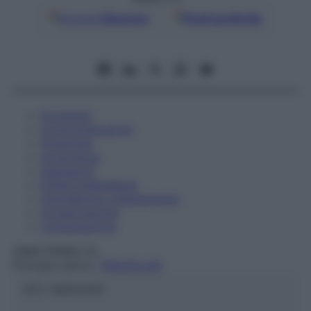
Google
Discover
Fonti preferite
Eccipienti
Controindicazioni
Posologia
Avvertenze
Interazioni
Effetti Indesiderati
Gravidanza e Allattamento
Conservazione
Composizione
GMM FARMA Srl
Principio attivo:
TRIAZOLAM
ATC:
N05CD05