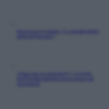
Sicurezza al volante: i 5 consigli dell’ex
pilota di Formula 1
«Oggi che se magnamo?»: 4 ricette
facili di Max Mariola senza pesare gli
ingredienti