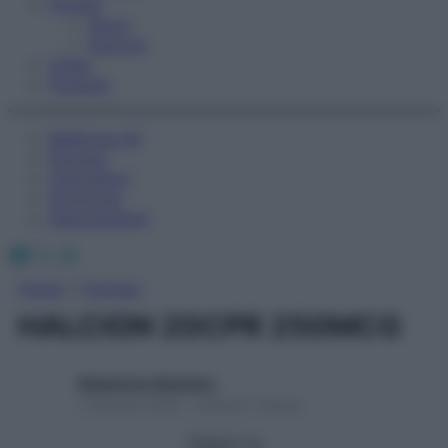
Fitness
Sport
Esercizi
Video
Podcast
Medicina AZ
Farmaci
Calcolatori
Oroscopo
Abbonamenti
Facebook
X
Instagram
Home
»
Farmaci
HALCION 20CPR 250MCG
Redazione Starbene
1 Gennaio 2025 – Lettura 1 minuto
Seguici su