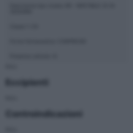
Descrizione tipo ricetta:
RR – RIPETIBILE 3V IN
30GIORNI
Classe 1:
CN
Forma farmaceutica:
COMPRESSE
Presenza Lattosio:
Si
NULL
Eccipienti
NULL
Controindicazioni
NULL