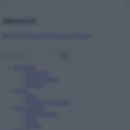
Abbonati ora!
Starbene ti regala benessere ogni mese!
Benessere
Psicologia
Rimedi naturali
Bellezza
Salute
News
Problemi e soluzioni
Alimentazione
Mangiare sano
Diete
Ricette