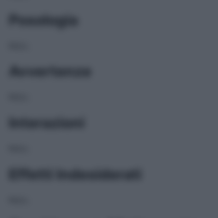
Posologia
NULL
Avvertenze
NULL
Interazioni
NULL
Effetti Indesiderati
NULL