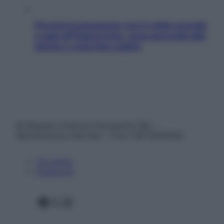
Perché la pressione con il caldo scende
e sale all’improvviso: cosa succede alle
donne e cosa fare subito
© Belpietro Edizioni Periodiche SRL –
Riproduzione riservata – P.Iva 13673600964
Chi siamo
Pubblicità
Facebook
X
Instagram