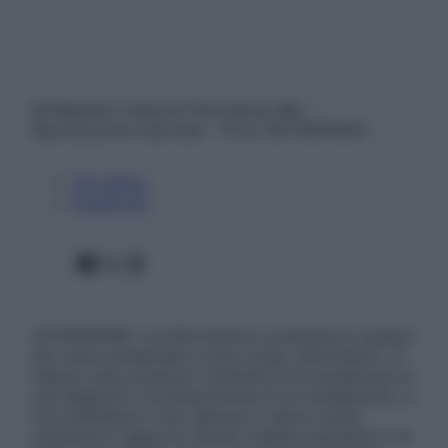
© Belpietro Edizioni Periodiche SRL –
Riproduzione riservata – P.Iva 13673600964
Chi siamo
Pubblicità
Facebook
X
Instagram
ATTENZIONE: Le informazioni contenute in questo
sito sono presentate a solo scopo informativo, in
nessun caso possono costituire la formulazione di
una diagnosi o la prescrizione di un trattamento, e
non intendono e non devono in alcun modo
sostituire il rapporto diretto medico-paziente o la