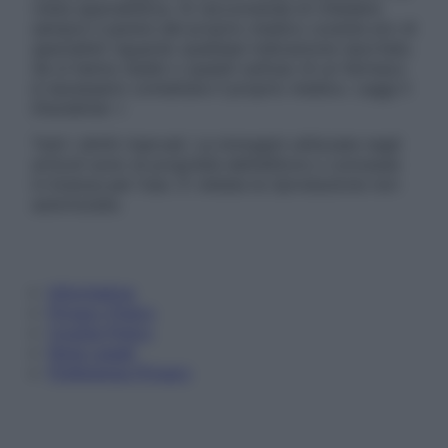
visita specialistica. Si raccomanda di chiedere
sempre il parere del proprio medico curante e/o di
specialisti riguardo qualsiasi indicazione riportata.
Se si hanno dubbi o quesiti sull’uso di un farmaco
è necessario contattare il proprio medico. Leggi il
Disclaimer »
Tutti i diritti riservati. Le immagini utilizzate negli
articoli sono di proprietà dell’editore o concesse
in licenza per l’uso. È vietata la riproduzione non
autorizzata.
Informativa
Privacy Policy
Cookie Policy
Note Legali
Preferenze Privacy