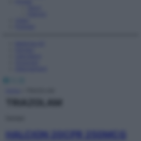
Fitness
Sport
Esercizi
Video
Podcast
Medicina AZ
Farmaci
Calcolatori
Oroscopo
Abbonamenti
Facebook
X
Instagram
Home
»
TRIAZOLAM
TRIAZOLAM
Farmaci
HALCION 20CPR 250MCG