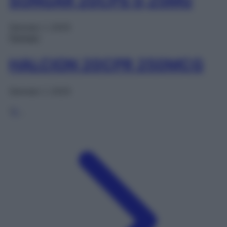
SONGAR 20CPS 0,25MG
Gennaio 1, 2025
Farmaci
HALCION 20CPR 250MCG
Gennaio 1, 2025
1
2
…