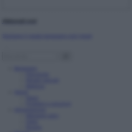
Abbonati ora!
Starbene ti regala benessere ogni mese!
Benessere
Psicologia
Rimedi naturali
Bellezza
Salute
News
Problemi e soluzioni
Alimentazione
Mangiare sano
Diete
Ricette