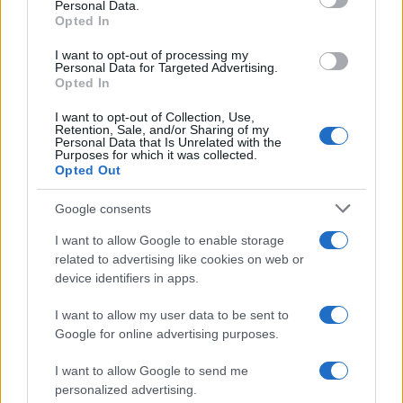
Personal Data.
not limited to your visit or usage behaviour. You may click to
Opted In
grant or deny consent to Google and its third-party tags to
use your data for below specified purposes in below Google
I want to opt-out of processing my
consent section.
Personal Data for Targeted Advertising.
Opted In
I want to opt-out of Collection, Use,
Retention, Sale, and/or Sharing of my
Personal Data that Is Unrelated with the
Purposes for which it was collected.
Opted Out
Google consents
I want to allow Google to enable storage
related to advertising like cookies on web or
device identifiers in apps.
I want to allow my user data to be sent to
Google for online advertising purposes.
I want to allow Google to send me
personalized advertising.