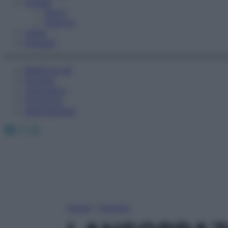
Fitness
Sport
Esercizi
Video
Podcast
Medicina AZ
Farmaci
Calcolatori
Oroscopo
Abbonamenti
Facebook
X
Instagram
Home
»
Farmaci