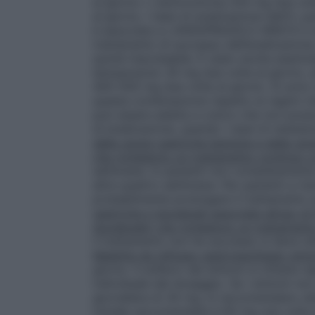
al giorno • claritromicina 250 mg due vo
al giorno. I tassi di eradicazione dell’
H. py
è associata a LANSOPRAZOLO ARISTO e amo
trattamento di successo dell’eradicazione, 
quindi improbabile. È stato anche esamina
lansoprazolo 30 mg due volte al giorno, a
400-500 mg due volte al giorno. Si sono n
questa combinazione rispetto ai regimi c
può essere adatta a coloro che non posso
di eradicazione, quando i tassi di resist
delle ulcere gastriche benigne e delle ulc
che richiedono un trattamento continuo 
settimane. In pazienti non completamente 
altre quattro settimane. Per pazienti a risc
probabilmente prolungare il trattamento e
gastriche e duodenali associate all’uso di
duodenale) che richiedono un trattamen
il trattamento non ha successo si deve ut
Malattia da reflusso gastroesofageo sint
giorno. Il sollievo dai sintomi si ottiene
individuale del dosaggio. Se i sintomi no
giornaliera di 30 mg, si raccomandano ult
iniziale raccomandata è 60 mg una volta 