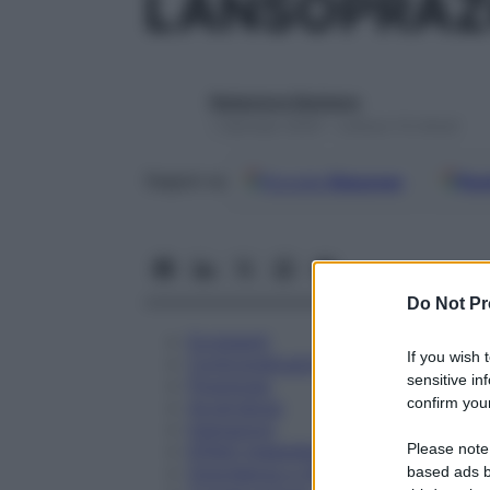
LANSOPRAZ
Redazione Starbene
1 Gennaio 2025 – Lettura 14 minuti
Google
Discover
Fon
Seguici su
Do Not Pr
Eccipienti
If you wish 
Controindicazioni
sensitive in
Posologia
confirm your
Avvertenze
Interazioni
Please note
Effetti Indesiderati
Gravidanza e Allattamento
based ads b