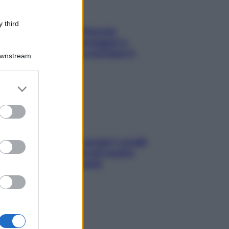
 third
Fame dopo cena? Perché
succede e 6 snack leggeri e
appetitosi che non rovinano il
Downstream
sonno
er and store
to grant or
ed purposes
Non solo Maldive: scopri i coralli
che si nascondono nel nostro
Mediterraneo (e come
proteggerli)