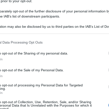
 prior to your opt-out.
rately opt-out of the further disclosure of your personal information by
he IAB’s list of downstream participants.
Descrizione tipo ricetta:
RR – RIPETIBILE
tion may also be disclosed by us to third parties on the IAB’s List of 
10V IN 6MESI
 that may further disclose it to other third parties.
Forma farmaceutica:
CAPSULE
 that this website/app uses one or more Google services and may gath
l Data Processing Opt Outs
GASTRORESISTENTI
including but not limited to your visit or usage behaviour. You may click 
 to Google and its third-party tags to use your data for below specifi
o opt-out of the Sharing of my personal data.
ogle consent section.
In
rica – Trattamento dell’esofagite da reflusso –
o opt-out of the Sale of my Personal Data.
icazione dell’
Helicobacter pylori (H. pylori)
iata terapia antibiotica per il trattamento delle
In
delle ulcere gastriche benigne e delle ulcere
iinfiammatori non steroidei (FANS) in pazienti che
to opt-out of processing my Personal Data for Targeted
ing.
NS – Profilassi delle ulcere gastriche e duodenali
In
schio che richiedono una terapia continua (vedere
troesofageo sintomatica – Sindrome di Zollinger-
o opt-out of Collection, Use, Retention, Sale, and/or Sharing
ersonal Data that Is Unrelated with the Purposes for which it
lected.