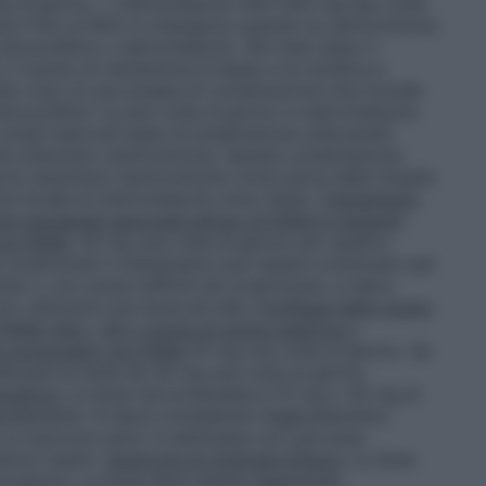
lte al giorno + metronidazolo 400-500 mg due volte
lori
fino al 90% si ottengono quando la claritromicina
xicillina o metronidazolo. Sei mesi dopo il
il rischio di reinfezione è basso e la recidiva è
to l’uso di una terapia di combinazione che include
moxicillina 1 g due volte al giorno e metronidazolo
otati tassi più bassi di eradicazione utilizzando
he utilizzano claritromicina. Questa combinazione
no assumere claritromicina come parte della terapia
enza locale al metronidazolo sono bassi.
Trattamento
ere duodenali associate all’uso di FANS in pazienti
con FANS:
30 mg una volta al giorno per quattro
cicatrizzati il trattamento può essere continuato per
hio o con ulcere difficili da cicatrizzare, si deve
/o utilizzare una dose più alta.
Profilassi delle ulcere
 FANS (età > 65 o storia di ulcera gastrica o
to prolungato con FANS
15 mg una volta al giorno. Se
ilizzare la dose da 30 mg una volta al giorno.
omatica:
La dose raccomandata è 15 mg o 30 mg al
 rapidamente. Si deve considerare l’aggiustamento
n si risolvono entro 4 settimane con una dose
eriori esami.
Sindrome di Zollinger-Ellison:
La dose
al giorno. La dose deve essere aggiustata