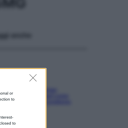
5MG
ggi anche
Capelli spezzati lungo
sonal or
l’attaccatura? Scopri come
ection to
risolvere l’annoso problema
nterest-
closed to