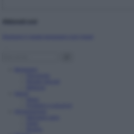
Abbonati ora!
Starbene ti regala benessere ogni mese!
Benessere
Psicologia
Rimedi naturali
Bellezza
Salute
News
Problemi e soluzioni
Alimentazione
Mangiare sano
Diete
Ricette