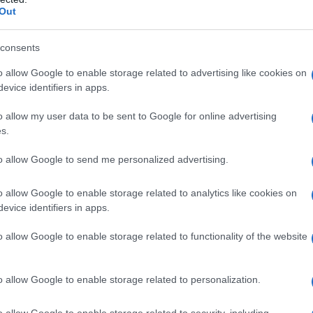
Out
consents
sio fosfato disodico anidro, ipromellosa, mannitolo,
o allow Google to enable storage related to advertising like cookies on
tilico, talco, titanio diossido (E171), sodio
evice identifiers in apps.
o allow my user data to be sent to Google for online advertising
s.
to allow Google to send me personalized advertising.
no qualsiasi degli eccipienti. Lansoprazolo non deve
ere paragrafo 4.5).
o allow Google to enable storage related to analytics like cookies on
evice identifiers in apps.
o allow Google to enable storage related to functionality of the website
RISTO deve essere assunto una volta al giorno la
er l’eradicazione dell’
H. pylori
quando il trattamento
rno, una volta la mattina e una volta la sera.
o allow Google to enable storage related to personalization.
to almeno 30 minuti prima del cibo (vedere
ngerite intere con del liquido. Per i pazienti con
o allow Google to enable storage related to security, including