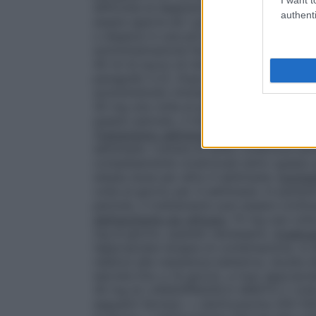
difficoltà di deglutizione: gli studi e la 
authenti
essere aperte ed i granuli mescolati in 
o dispersi in una piccola quantità di cibo
somministrazione facilitata. Le capsule p
40 ml di succo di mela per essere sommin
paragrafo 5.2). Dopo aver preparato la s
somministrato immediatamente.
Trattame
30 mg una volta al giorno per 2 settimane
questo periodo, il trattamento viene cont
Trattamento dell’ulcera gastrica:
La dose 
settimane. L’ulcera di solito cicatrizza en
completamente cicatrizzati entro questo p
stessa dose per altre 4 settimane.
Esofagi
volta al giorno per 4 settimane. In pazie
periodo, il trattamento può essere contin
dell’esofagite da reflusso:
15 mg una volta
mg al giorno, quando necessario.
Eradica
l’appropriata terapia di combinazione, si d
relative alla resistenza batterica, durat
talvolta fino a 14 giorni), e l’uso appropr
30 mg di LANSOPRAZOLO ARISTO 2 volte a
seguenti farmaci: • claritromicina 250-50