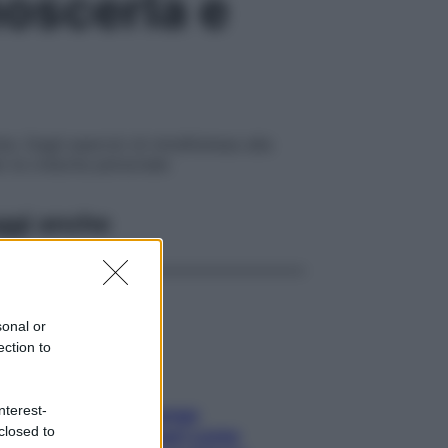
oscerla e
e. Dagli esercizi di mindfulness alla
o la crescita personale
ggi anche
sonal or
ection to
nterest-
Capelli spezzati lungo
closed to
l’attaccatura? Scopri come