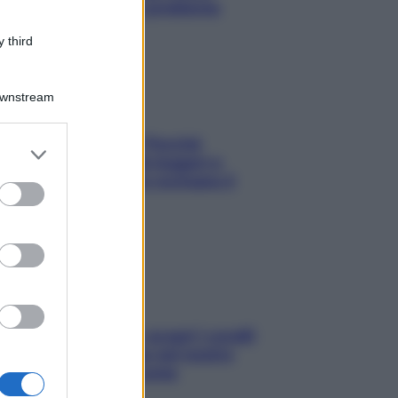
risolvere l’annoso problema
 third
Downstream
Fame dopo cena? Perché
er and store
succede e 6 snack leggeri e
to grant or
appetitosi che non rovinano il
ed purposes
sonno
Non solo Maldive: scopri i coralli
che si nascondono nel nostro
Mediterraneo (e come
proteggerli)