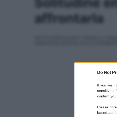
Solitudine e
affrontarla
Sei circondata da amici, familiari o colle
respirazione quadrata, ecco le strategie p
Do Not Pr
If you wish 
sensitive in
confirm your
Please note
based ads b