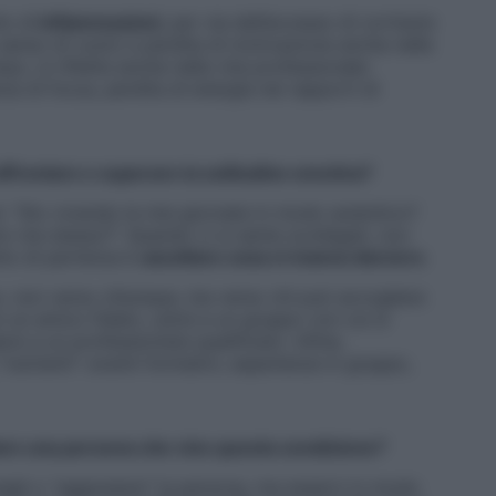
io di
infiammazioni
, per via dell’eccesso di cortisolo
 senso di vuoto e perdita di motivazione anche nelle
po, si riflette anche nella vita professionale:
a di focus, perdita di energia nei rapporti di
affrontare e superare la solitudine emotiva?
: “Sto vivendo le mie giornate in modo autentico?
 me stesso?”. Quando ci si sente scollegati, non
unto di partenza è
ascoltare cosa ci manca davvero
.
o, non verso chiunque, ma verso chi può accogliere
 un amico fidato, unirsi a un gruppo con cui si
rsi a un professionista qualificato. Infine,
utrienti”: eventi formativi, esperienze in gruppo,
are una persona che vive questa condizione?
igli o “aggiustare” la persona, ma esserci in modo