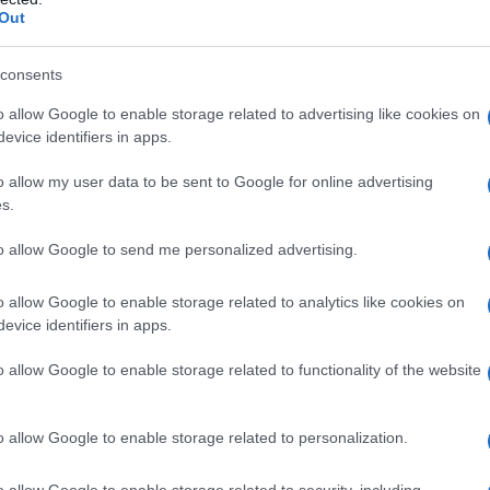
Out
te sola, anche quando sei circondata da amici,
consents
re una sensazione passeggera, ma il probabile
ndizione ben più complessa e spesso incompresa
o allow Google to enable storage related to advertising like cookies on
evice identifiers in apps.
e
è in aumento a livello globale, con statistiche che
o allow my user data to be sent to Google for online advertising
rsone sperimenti un senso di distacco emotivo e
econdo l’OMS, una persona su sei, nel mondo, soffre
s.
o dall’Eurostat ha inoltre evidenziato come circa il
enta solo la maggior parte del tempo.
to allow Google to send me personalized advertising.
 forma di solitudine invisibile e le strategie pratiche
o allow Google to enable storage related to analytics like cookies on
le relazioni in modo autentico? Lo chiediamo ad
evice identifiers in apps.
ia
, esperti di self leadership che ci aiuteranno a
mprenderne le cause profonde.
o allow Google to enable storage related to functionality of the website
udine emotiva rispetto alla solitudine sociale?
o allow Google to enable storage related to personalization.
nsiamo a chi è fisicamente solo. Ma la solitudine
he in mezzo a tante persone. Succede quando ci
o allow Google to enable storage related to security, including