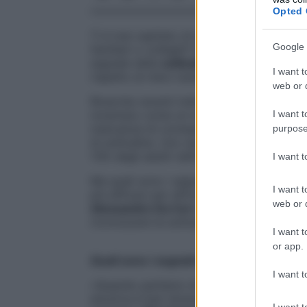
Opted 
Ti è mai capitato di sentirti profondamen
Google 
familiari o colleghi? Questa può non esse
segnale della
solitudine emotiva
, una co
I want t
rispetto al mero isolamento fisico.
web or d
Ricerche recenti indicano che la
solitudin
I want t
mostrano come un numero crescente di pe
mancanza di connessioni significative. S
purpose
di solitudine. Uno studio del 2021 condott
13% degli adulti nell’Unione Europea si s
I want 
Ma quali sono i segnali distintivi di questa
I want t
più efficaci per affrontarla e migliorare 
web or d
Alessandro Da Col
e ad
Alessandro Panc
riconoscere la solitudine emotiva e a co
I want t
or app.
Quali sono i segnali distintivi della solit
I want t
«Quando parliamo di solitudine, spesso pe
emotiva è ben diversa: si può vivere anc
I want t