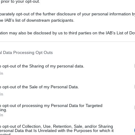
 prior to your opt-out.
rately opt-out of the further disclosure of your personal information by
he IAB’s list of downstream participants.
tion may also be disclosed by us to third parties on the IAB’s List of 
 that may further disclose it to other third parties.
 that this website/app uses one or more Google services and may gath
l Data Processing Opt Outs
including but not limited to your visit or usage behaviour. You may click 
 to Google and its third-party tags to use your data for below specifi
o opt-out of the Sharing of my personal data.
ogle consent section.
In
o opt-out of the Sale of my Personal Data.
In
to opt-out of processing my Personal Data for Targeted
ti preferite
ing.
In
o opt-out of Collection, Use, Retention, Sale, and/or Sharing
ersonal Data that Is Unrelated with the Purposes for which it
lected.