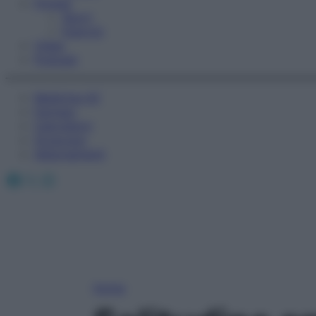
Fitness
Sport
Esercizi
Video
Podcast
Medicina AZ
Farmaci
Calcolatori
Oroscopo
Abbonamenti
Facebook
X
Instagram
Home