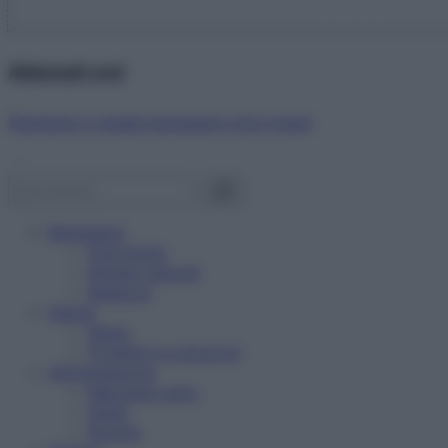
Abbonati ora!
Starbene ti regala benessere ogni mese!
Benessere
Psicologia
Rimedi naturali
Bellezza
Salute
News
Problemi e soluzioni
Alimentazione
Mangiare sano
Diete
Ricette