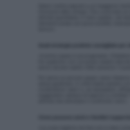
Siamo inoltre esposti a un maggiore risch
(l’ormone dello stress). Fino a provare un
attività quotidiane. E tutto questo, nel tem
decisioni prese con poca lucidità, mancanz
lavoro».
Quali strategie pratiche consigliate per 
«Il primo passo è accorgersene. Chiedersi
Ho qualcuno con cui posso essere davvero
serve cercare subito mille soluzioni. Il p
Poi serve un piccolo passo verso l’estern
senza giudicare. A volte basta parlare con
condividono valori o, se necessario, affida
suggeriamo sempre di esporsi a contesti “n
attività che stimolano il confronto vero».
Come possono amici e familiari support
«La cosa migliore da fare non è dare cons