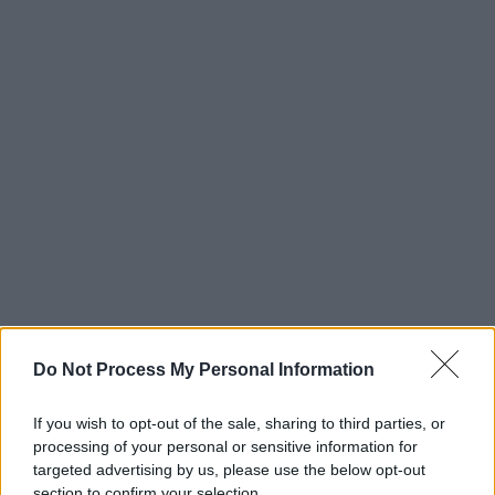
Do Not Process My Personal Information
If you wish to opt-out of the sale, sharing to third parties, or
processing of your personal or sensitive information for
targeted advertising by us, please use the below opt-out
section to confirm your selection.