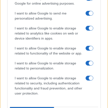
Google for online advertising purposes.
I want to allow Google to send me
personalized advertising.
I want to allow Google to enable storage
related to analytics like cookies on web or
device identifiers in apps.
I want to allow Google to enable storage
related to functionality of the website or app.
I want to allow Google to enable storage
related to personalization.
I want to allow Google to enable storage
related to security, including authentication
functionality and fraud prevention, and other
user protection.