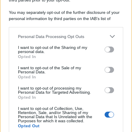
third parties prior to your opt-out.
You may separately opt-out of the further disclosure of your
personal information by third parties on the IAB’s list of
downstream participants.
Personal Data Processing Opt Outs
This information may also be disclosed by us to third parties
on the IAB’s List of Downstream Participants that may further
I want to opt-out of the Sharing of my
disclose it to other third parties.
personal data.
Opted In
Please note that this website/app uses one or more Google
services and may gather and store information including but
I want to opt-out of the Sale of my
Personal Data.
not limited to your visit or usage behaviour. You may click to
Opted In
grant or deny consent to Google and its third-party tags to
use your data for below specified purposes in below Google
I want to opt-out of processing my
consent section.
Personal Data for Targeted Advertising.
Opted In
I want to opt-out of Collection, Use,
Retention, Sale, and/or Sharing of my
Personal Data that Is Unrelated with the
Purposes for which it was collected.
Opted Out