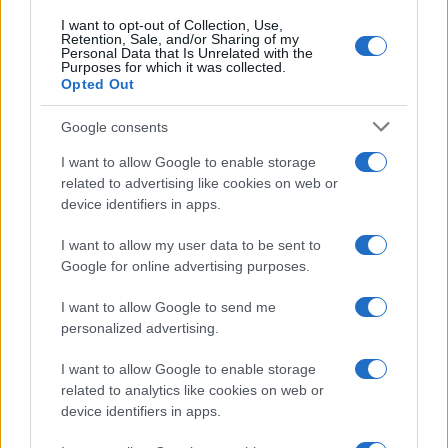
I want to opt-out of Collection, Use,
Retention, Sale, and/or Sharing of my
Personal Data that Is Unrelated with the
Purposes for which it was collected.
Opted Out
Google consents
I want to allow Google to enable storage
related to advertising like cookies on web or
device identifiers in apps.
I want to allow my user data to be sent to
Google for online advertising purposes.
I want to allow Google to send me
personalized advertising.
I want to allow Google to enable storage
related to analytics like cookies on web or
device identifiers in apps.