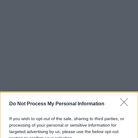
Do Not Process My Personal Information
If you wish to opt-out of the sale, sharing to third parties, or
processing of your personal or sensitive information for
targeted advertising by us, please use the below opt-out