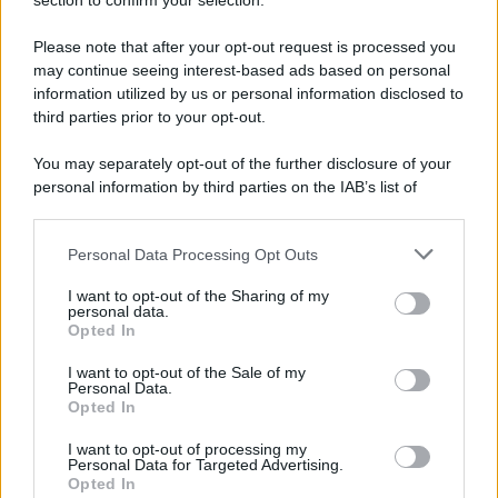
section to confirm your selection.
Please note that after your opt-out request is processed you
may continue seeing interest-based ads based on personal
information utilized by us or personal information disclosed to
third parties prior to your opt-out.
You may separately opt-out of the further disclosure of your
personal information by third parties on the IAB’s list of
downstream participants.
Personal Data Processing Opt Outs
This information may also be disclosed by us to third parties
on the IAB’s List of Downstream Participants that may further
I want to opt-out of the Sharing of my
disclose it to other third parties.
personal data.
Opted In
Please note that this website/app uses one or more Google
services and may gather and store information including but
I want to opt-out of the Sale of my
Personal Data.
not limited to your visit or usage behaviour. You may click to
Opted In
grant or deny consent to Google and its third-party tags to
use your data for below specified purposes in below Google
I want to opt-out of processing my
consent section.
Personal Data for Targeted Advertising.
Opted In