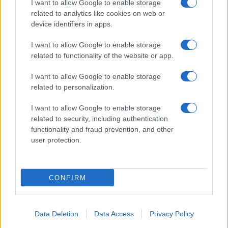
I want to allow Google to enable storage
related to analytics like cookies on web or
device identifiers in apps.
I want to allow Google to enable storage
related to functionality of the website or app.
I want to allow Google to enable storage
related to personalization.
I want to allow Google to enable storage
related to security, including authentication
functionality and fraud prevention, and other
user protection.
CONFIRM
Data Deletion
Data Access
Privacy Policy