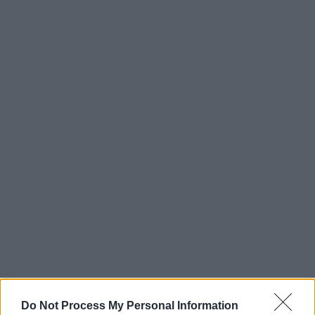
Do Not Process My Personal Information