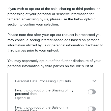
If you wish to opt-out of the sale, sharing to third parties, or
processing of your personal or sensitive information for
targeted advertising by us, please use the below opt-out
section to confirm your selection.
Please note that after your opt-out request is processed you
may continue seeing interest-based ads based on personal
information utilized by us or personal information disclosed to
third parties prior to your opt-out.
You may separately opt-out of the further disclosure of your
personal information by third parties on the IAB’s list of
downstream participants.
Personal Data Processing Opt Outs
This information may also be disclosed by us to third parties
on the IAB’s List of Downstream Participants that may further
I want to opt-out of the Sharing of my
disclose it to other third parties.
personal data.
Opted In
Please note that this website/app uses one or more Google
services and may gather and store information including but
I want to opt-out of the Sale of my
Personal Data.