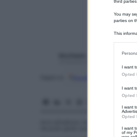
third parties
You may sepa
parties on t
This informa
Participants
Please note
Persona
Nina Gigante
information 
16 Dicembre 2019 – Lettura 4 minuti
deny consent
I want t
in below Go
Opted 
Google
Discover
Fon
Seguici su
I want t
Opted 
I want 
Advertis
Opted 
Arrivi all’indirizzo che ti hanno dato, un
lo
nel posto giusto quando intravedi la sag
I want t
of my P
was col