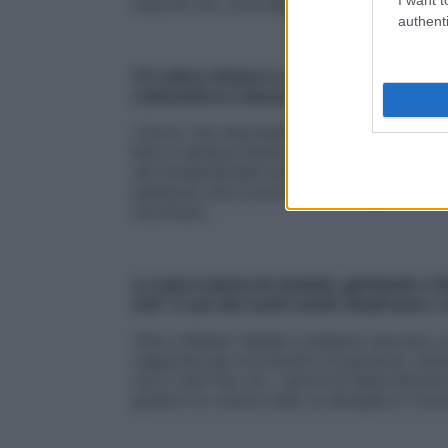
risucchi via. Così abbiamo seguito il cuor
authenti
C’è odore di burro e vaniglia nell’aria, le 
L’atmosfera è davvero dolce e rilassata: 
«Certo che discutiamo!» dice Alice. «È nor
Non è sempre facile. Però sappiamo che n
sia fondamentale scegliere bene il propr
passione che si prova per lui. Saper fare
zucchina».
La casa è piena di candele, ghirlande e fi
mai” è uno dei vostri motti. Quali sono i 
«Noi a Babbo Natale crediamo davvero, in b
Lapponia per incontrarlo di persona, risch
con il van! Per noi, i giorni di festa devo
godervi la vostra casa, la famiglia e il bu