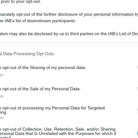
 prior to your opt-out.
rately opt-out of the further disclosure of your personal information by
he IAB’s list of downstream participants.
tion may also be disclosed by us to third parties on the IAB’s List of 
 that may further disclose it to other third parties.
 that this website/app uses one or more Google services and may gath
l Data Processing Opt Outs
including but not limited to your visit or usage behaviour. You may click 
 to Google and its third-party tags to use your data for below specifi
o opt-out of the Sharing of my personal data.
ogle consent section.
In
ti preferite
o opt-out of the Sale of my Personal Data.
In
to opt-out of processing my Personal Data for Targeted
ing.
In
ft industriale alla periferia est di Milano
, e sai che sei
oma di
Otto, la loro casa arancione su quattro ruote
.
o opt-out of Collection, Use, Retention, Sale, and/or Sharing
ersonal Data that Is Unrelated with the Purposes for which it
lected.