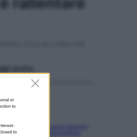
 è rallentare
i entrambi). Così è nato A Gipsy in the
ggi anche
sonal or
ection to
nterest-
Contare le calorie serve ancora?
closed to
La risposta della nutrizionista