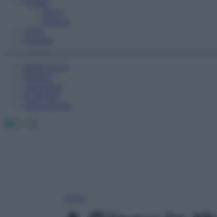
Fitness
Sport
Esercizi
Video
Podcast
Medicina AZ
Farmaci
Calcolatori
Oroscopo
Abbonamenti
Facebook
X
Instagram
Home