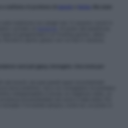
 e nell’aria c’è profumo di
spezie
e
farina
. Ma state
sulla tradizione non sbagli mai. Ci saranno ravioli in
ipieno cucinato al
barbecue
. Al posto del panettone,
base di gingerbread e un frosting goloso, alberi,
. Perché lo spirito gitano non va mai in vacanza,
apodanno sarà più gipsy, immagino. Una meta per
ti dai boschi, da quei grandi spazi incontaminati
ncora dove andremo, ma a voi consigliamo di prendere
inimo indispensabile in borsa: un maglione caldo, un
avventura ecosostenibile nel cuore e nella testa. Poi
 nomade: lì troverete sempre, come noi, un posto in