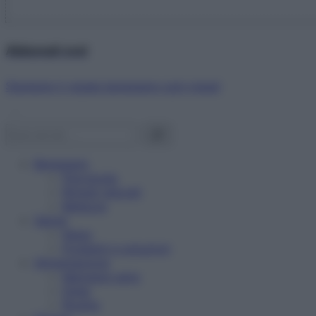
Abbonati ora!
Starbene ti regala benessere ogni mese!
Benessere
Psicologia
Rimedi naturali
Bellezza
Salute
News
Problemi e soluzioni
Alimentazione
Mangiare sano
Diete
Ricette