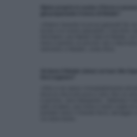
Siamo proprio in cucina. Il forno è acceso
già preparando il menu di Natale?
«Stiamo facendo le prove generali! Se vai 
brodo e la nostra specialità, il tacchino r
sforniamo una Naked Cake di Natale, con 
neve e persino un piccolo van a decorarla
nemmeno a Natale», svela Alice.
Va bene il Natale (slow) coi tuoi. Ma C
farci sognare?
«Otto e noi siamo irrimediabilmente attrat
dove la vita è più pura e vera. Non so a
e partire», dice Alessandro. «Mettete il m
paio di jeans, una moka e tanta voglia di 
puntate verso il Grande Nord, selvaggio e
cui stare bene».