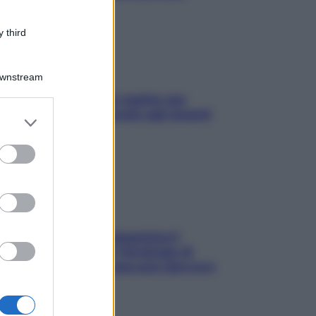
 third
Downstream
L’oroscopo food di Jupiter per
l’estate 2026 dedicato agli amanti
er and store
del cibo
to grant or
ed purposes
La trappola della dopamina ti
segue in spiaggia? Strategie di
digital detox per staccare davvero