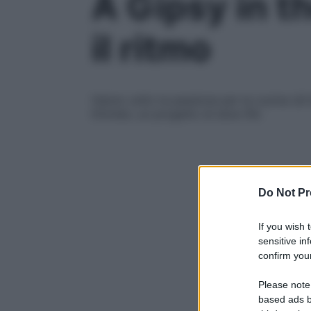
A Gipsy in th
il ritmo
Hanno unito la passione per la cucina (di le
Kitchen, un progetto di slow life
Do Not Pr
If you wish 
sensitive in
confirm your
Please note
based ads b