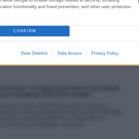
e».
cation functionality and fraud prevention, and other user protection.
foglie rosse e gialle danzano fuori dalla finestra.
ma non litigate mai?
CONFIRM
male, credo, quando vivi, lavori e viaggi insieme.
on possiamo fare a meno l’uno dell’altro. Credo che
io compagno e trasmettergli quotidianamente la
Data Deletion
Data Access
Privacy Policy
 pace anche dopo avergli tirato addosso una
occhi rossi. “O è Natale tutto l’anno o non è Natale
vostri consigli per stare bene a Natale?
arba a tutti i cinici. Siamo perfino arrivati in
iando di restare intrappolati nella foresta finlandese
no essere in modalità slow life: vi auguriamo di
on cibo che nutre l’anima», dice Alice.