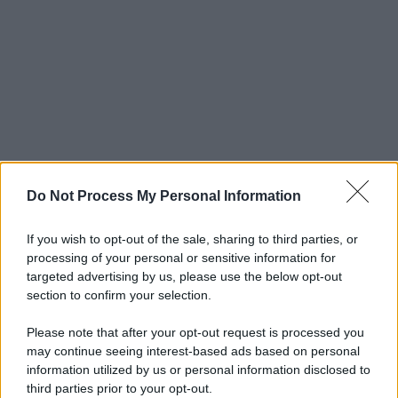
Do Not Process My Personal Information
If you wish to opt-out of the sale, sharing to third parties, or
processing of your personal or sensitive information for
targeted advertising by us, please use the below opt-out
section to confirm your selection.
Please note that after your opt-out request is processed you
may continue seeing interest-based ads based on personal
information utilized by us or personal information disclosed to
third parties prior to your opt-out.