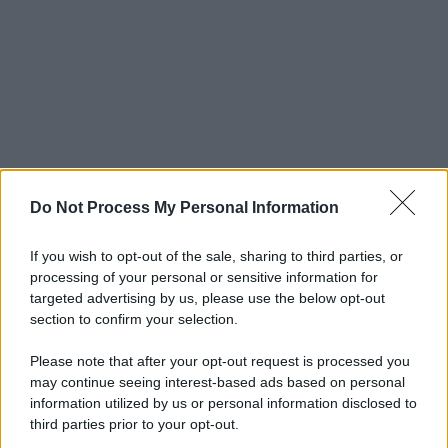
Do Not Process My Personal Information
If you wish to opt-out of the sale, sharing to third parties, or
processing of your personal or sensitive information for
targeted advertising by us, please use the below opt-out
section to confirm your selection.
Please note that after your opt-out request is processed you
may continue seeing interest-based ads based on personal
information utilized by us or personal information disclosed to
third parties prior to your opt-out.