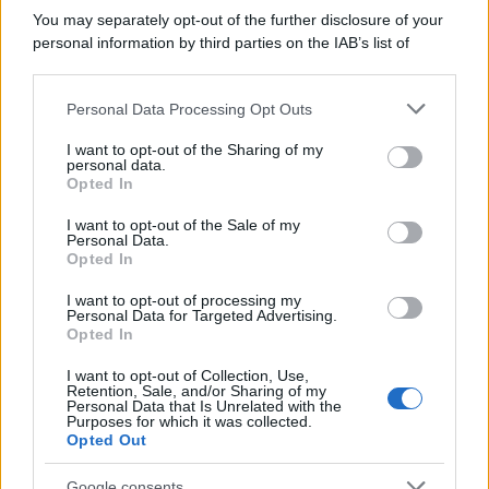
You may separately opt-out of the further disclosure of your
personal information by third parties on the IAB’s list of
downstream participants.
Personal Data Processing Opt Outs
This information may also be disclosed by us to third parties
on the IAB’s List of Downstream Participants that may further
I want to opt-out of the Sharing of my
disclose it to other third parties.
personal data.
Opted In
Please note that this website/app uses one or more Google
services and may gather and store information including but
I want to opt-out of the Sale of my
Personal Data.
not limited to your visit or usage behaviour. You may click to
Opted In
grant or deny consent to Google and its third-party tags to
use your data for below specified purposes in below Google
I want to opt-out of processing my
consent section.
Personal Data for Targeted Advertising.
Opted In
I want to opt-out of Collection, Use,
Retention, Sale, and/or Sharing of my
Personal Data that Is Unrelated with the
Purposes for which it was collected.
Opted Out
Google consents