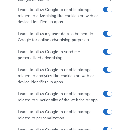
I want to allow Google to enable storage
related to advertising like cookies on web or
device identifiers in apps.
I want to allow my user data to be sent to
Google for online advertising purposes.
I want to allow Google to send me
personalized advertising.
I want to allow Google to enable storage
related to analytics like cookies on web or
device identifiers in apps.
I want to allow Google to enable storage
related to functionality of the website or app.
I want to allow Google to enable storage
related to personalization.
I want to allow Google to enable storage